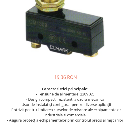
Busbar Șine Conexiuni
Cabluri și accesorii
Accesorii
Cabluri
Jgheab metalic
Papuci CU și AL
Pat de cablu PVC
Pini, riglete, cleme
Presetupe
19,36 RON
Țeavă PVC și copex
Caracteristici principale:
Cofrete, dulapuri și doze
- Tensiune de alimentare: 230V AC
Cofrete de plastic și accesorii
- Design compact, rezistent la uzura mecanică
- Ușor de instalat și configurat pentru diverse aplicații
Coftere metalice și accesorii
- Potrivit pentru limitarea curselor de mișcare ale echipamentelor
industriale și comerciale
Doze
- Asigură protecția echipamentelor prin controlul precis al mișcărilor
Coliere de plastic