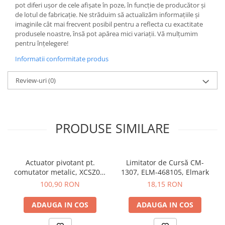
pot diferi ușor de cele afișate în poze, în funcție de producător și
Butoane
de lotul de fabricație. Ne străduim să actualizăm informațiile și
imaginile cât mai frecvent posibil pentru a reflecta cu exactitate
Cadre de montaj aparent
produsele noastre, însă pot apărea mici variații. Vă mulțumim
Detectoare de mișcare
pentru înțelegere!
Doze
Informatii conformitate produs
Obturatoare
Review-uri
(0)
Prelungitoare, Stechere, Accesorii
Prize
Prize de difuzor
PRODUSE SIMILARE
Prize internet
Prize multimedia
Actuator pivotant pt.
Limitator de Cursă CM-
Prize TV
comutator metalic, XCSZ03,
1307, ELM-468105, Elmark
Schneider Electric
Prize și fișe industriale
100,90 RON
18,15 RON
Rame
ADAUGA IN COS
ADAUGA IN COS
Sonerii