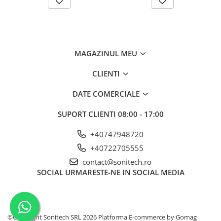
Suporturi de fixare
Termostate
Variator de tensiune
Întrerupătoare
MAGAZINUL MEU
Protecția circuitelor, protecții
CLIENTI
diferențiale și descărcătoare
Contactoare
DATE COMERCIALE
Contactoare modulare
SUPORT CLIENTI
08:00 - 17:00
Descărcătoare
+40747948720
Protecții diferențiale
+40722705555
Separatoare
contact@sonitech.ro
Siguranțe fuzibile
SOCIAL
URMARESTE-NE IN SOCIAL MEDIA
Întrerupătoare automate și
accesorii
Protecția și comanda motoarelor
©Copyright Sonitech SRL 2026
Platforma E-commerce by Gomag
Contactoare