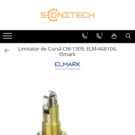
Toate Produsele
FOTOVOLTAICE
1
2
Acumulatori
Limitator de Cursă CM-1309, ELM-468106,
ATS / Comutatoare Transfer
Elmark
Cabluri
Componente electrice
Invertoare
Panouri Fotovoltaice
Rack-uri
Sisteme de montaj
Sisteme de prindere
Sisteme Fotovoltaice Complete cu
Montaj