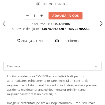
Iluminat
IN STOC FURNIZOR
Altele
ADAUGA IN COS
Iluminat de Siguranță
Lumini exterioare
Cod Produs:
ELM-468106
Ai nevoie de ajutor?
+40747948720
/
+40722705555
Lămpi și componente
Senzori
Adauga la Favorite
Cere informatii
Paratrasnet și Protecție la Trăsnet
Catarge
Montaj Lateral Catarg
Montaj pe acoperis
Descriere
Paratrăsnete ESE — PDA Integrat
Limitatorul de cursă CM-1309 este soluția ideală pentru
Electric
automatizarea echipamentelor care necesită un control de
Piese de adaptare
mișcare precis. Este utilizat frecvent în industrie pentru a preveni
accidentele și deteriorarea echipamentelor prin limitarea
Prize, întrerupătoare, detectoare
mișcărilor acestora la un nivel sigur.
de mișcare și accesorii
Imaginile prezentate pe site au scop informativ. Produsele reale
Altele