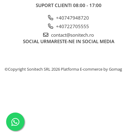
SUPORT CLIENTI
08:00 - 17:00
Prize și fișe industriale
Rame
+40747948720
Sonerii
+40722705555
contact@sonitech.ro
Suporturi de fixare
SOCIAL
URMARESTE-NE IN SOCIAL MEDIA
Termostate
Variator de tensiune
Întrerupătoare
©Copyright Sonitech SRL 2026
Platforma E-commerce by Gomag