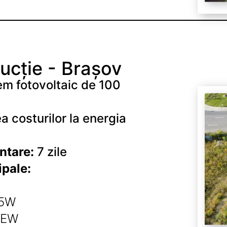
ucție - Brașov
em fotovoltaic de 100
 costurilor la energia
ntare:
7 zile
pale:
85W
 EW