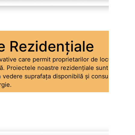
e Rezidențiale
ative care permit proprietarilor de locuințe
că. Proiectele noastre rezidențiale sunt
în vedere suprafața disponibilă și consumul
gie.