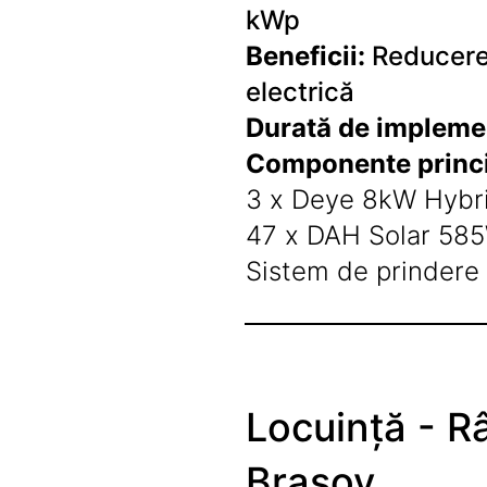
Limitatori
kWp
Sisteme de Climatizare A/C
Beneficii:
Reducerea
Stabilizatoare de Tensiune
electrică
Durată de impleme
Componente princi
3 x Deye 8kW Hybri
47 x DAH Solar 58
Sistem de prindere c
Locuință - R
Brașov