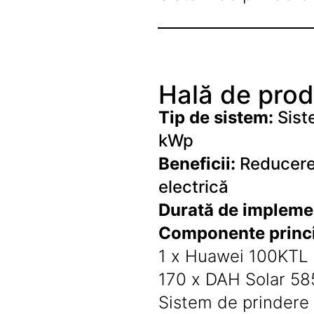
Suporturi de fixare
Termostate
Variator de tensiune
Întrerupătoare
Hală de prod
Protecția circuitelor, protecții
diferențiale și descărcătoare
Tip de sistem:
Sist
Contactoare
kWp
Contactoare modulare
Beneficii:
Reducerea
Descărcătoare
electrică
Protecții diferențiale
Durată de impleme
Separatoare
Componente princi
Siguranțe fuzibile
1 x Huawei 100KTL
Întrerupătoare automate și
accesorii
170 x DAH Solar 5
Protecția și comanda motoarelor
Sistem de prindere
Contactoare