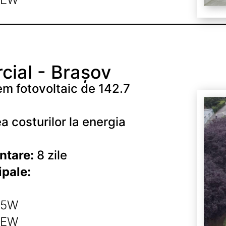
cial - Brașov
em fotovoltaic de 142.7
 costurilor la energia
ntare:
8 zile
pale:
85W
 EW