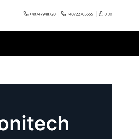
+40747948720
+40722705555
0,00
E
Sonitech