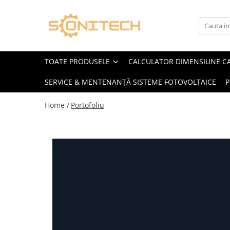
Toate Produsele
FOTOVOLTAICE
TOATE PRODUSELE
CALCULATOR DIMENSIUNE C
Acumulatori
SERVICE & MENTENANȚĂ SISTEME FOTOVOLTAICE
P
ATS / Comutatoare Transfer
Cabluri
Home /
Portofoliu
Componente electrice
Invertoare
Panouri Fotovoltaice
Rack-uri
Sisteme de montaj
Sisteme de prindere
Sisteme Fotovoltaice Complete cu
Montaj