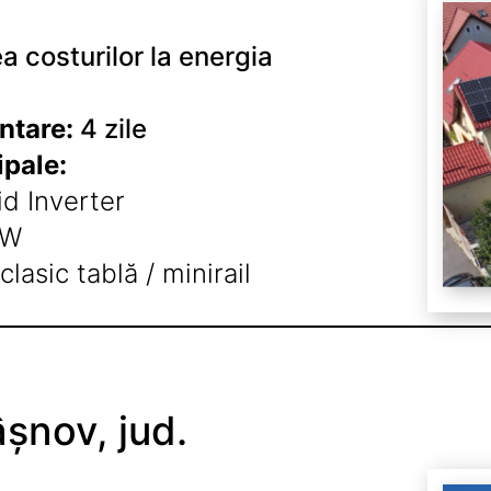
 costurilor la energia
ntare:
4 zile
pale:
d Inverter
5W
lasic tablă / minirail
âșnov, jud.