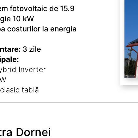
em fotovoltaic de 15.9
gie 10 kW
 costurilor la energia
ntare:
3 zile
pale:
brid Inverter
5W
clasic tablă
ra Dornei