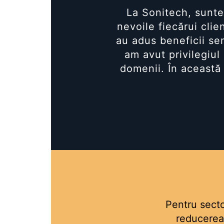
Busbar Șine Conexiuni
La Sonitech, suntem
Cabluri și accesorii
nevoile fiecărui cli
Accesorii
au adus beneficii se
Cabluri
am avut privilegiul
Jgheab metalic
domenii. În această 
Papuci CU și AL
Pat de cablu PVC
Pini, riglete, cleme
Presetupe
Țeavă PVC și copex
Cofrete, dulapuri și doze
Cofrete de plastic și accesorii
Coftere metalice și accesorii
Doze
Pentru sector
Coliere de plastic
reducerea