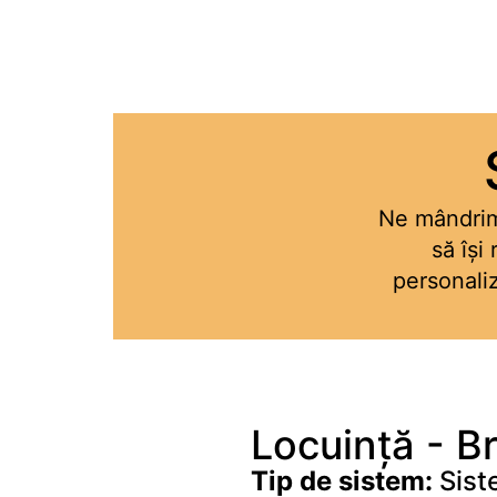
Contactoare de Comanda
Contactoare Modulare cu comanda
manuala - Teleruptoare
Întrerupătoare Automate
Magneto-Termice
Blocuri Auxiliare si accesorii pt GV2
Relee, butoane, lămpi, teleruptoare
Ne mândrim 
Butoane și indicatori luminoși
să își
Buzzere
personaliz
Comutatoare cu came
Contacte
Relee
Relee de Masura si Control
Relee de Temporizare
Locuință - B
Relee Inteligente
Tip de sistem:
Sist
Senzori, limitatori, comutatori cu fir