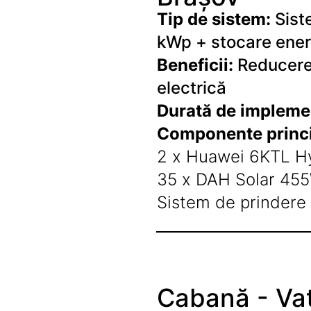
Tip de sistem:
Sist
kWp + stocare ener
Beneficii:
Reducerea
electrică
Durată de impleme
Componente princi
2 x Huawei 6KTL Hy
35 x DAH Solar 45
Sistem de prindere 
Cabană - Vat