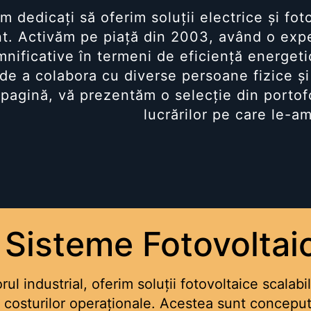
 dedicați să oferim soluții electrice și fot
ent. Activăm pe piață din 2003, având o exp
mnificative în termeni de eficiență energeti
 de a colabora cu diverse persoane fizice și
pagină, vă prezentăm o selecție din portofol
lucrărilor pe care le-am
Sisteme Fotovoltaic
ul industrial, oferim soluții fotovoltaice scalabi
 costurilor operaționale. Acestea sunt conceput