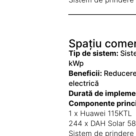
Butoane
Cadre de montaj aparent
Detectoare de mișcare
Doze
Spațiu comer
Obturatoare
Tip de sistem:
Sist
Prelungitoare, Stechere, Accesorii
kWp
Prize
Beneficii:
Reducerea
Prize de difuzor
electrică
Prize internet
Durată de impleme
Prize multimedia
Prize TV
Componente princi
Prize și fișe industriale
1 x Huawei 115KTL
Rame
244 x DAH Solar 5
Sonerii
Sistem de prindere