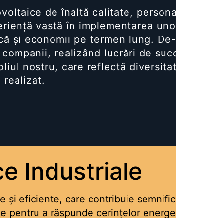
ovoltaice de înaltă calitate, personalizate p
eriență vastă în implementarea unor proiec
că și economii pe termen lung. De-a lungul 
 companii, realizând lucrări de succes în d
iul nostru, care reflectă diversitatea și cal
 realizat.
e Industriale
le și eficiente, care contribuie semnificativ la
e pentru a răspunde cerințelor energetice