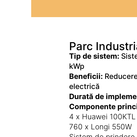
Iluminat
Altele
Iluminat de Siguranță
Lumini exterioare
Lămpi și componente
Parc Industri
Senzori
Tip de sistem:
Sist
Paratrasnet și Protecție la Trăsnet
kWp
Catarge
Beneficii:
Reducerea
Montaj Lateral Catarg
electrică
Montaj pe acoperis
Durată de impleme
Paratrăsnete ESE — PDA Integrat
Electric
Componente princi
Piese de adaptare
4 x Huawei 100KTL
Prize, întrerupătoare, detectoare
760 x Longi 550W
de mișcare și accesorii
Altele
Sistem de prindere