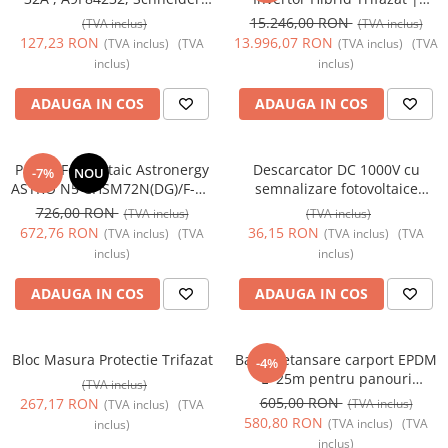
Electric
20kW | 48V LV | 350A | IP65
15.246,00 RON
(TVA inclus)
(TVA inclus)
127,23 RON
13.996,07 RON
(TVA inclus)
(TVA
(TVA inclus)
(TVA
inclus)
inclus)
ADAUGA IN COS
ADAUGA IN COS
Panou Fotovoltaic Astronergy
Descarcator DC 1000V cu
-7%
NOU
ASTRO N5 CHSM72N(DG)/F-BH
semnalizare fotovoltaice
| 590W | TOPCon 4.0 |
SPD2P-40KA-1000V
726,00 RON
(TVA inclus)
(TVA inclus)
Bifacial | Tier 1
672,76 RON
36,15 RON
(TVA inclus)
(TVA
(TVA inclus)
(TVA
inclus)
inclus)
ADAUGA IN COS
ADAUGA IN COS
Bloc Masura Protectie Trifazat
Banda etansare carport EPDM
-4%
L=25m pentru panouri
(TVA inclus)
fotovoltaice
605,00 RON
267,17 RON
(TVA inclus)
(TVA inclus)
(TVA
580,80 RON
(TVA inclus)
(TVA
inclus)
inclus)