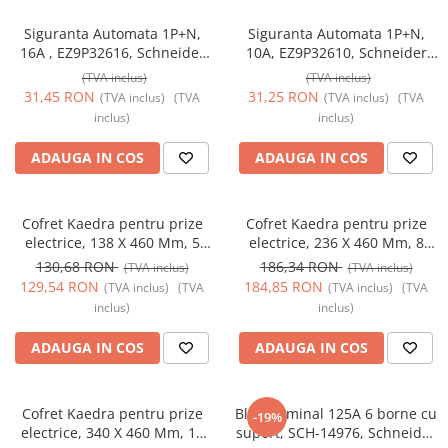
Siguranta Automata 1P+N,
Siguranta Automata 1P+N,
16A , EZ9P32616, Schneider
10A, EZ9P32610, Schneider
Electric
Electric
(TVA inclus)
(TVA inclus)
31,45 RON
31,25 RON
(TVA inclus)
(TVA
(TVA inclus)
(TVA
inclus)
inclus)
ADAUGA IN COS
ADAUGA IN COS
Cofret Kaedra pentru prize
Cofret Kaedra pentru prize
electrice, 138 X 460 Mm, 5
electrice, 236 X 460 Mm, 8
Module, 2 deschideri, SCH-
Module, 4 deschideri, SCH-
130,68 RON
186,34 RON
(TVA inclus)
(TVA inclus)
13178, Schneider Electric -
13179, Schneider Electric -
129,54 RON
184,85 RON
(TVA inclus)
(TVA
(TVA inclus)
(TVA
Schneider
Schneider
inclus)
inclus)
ADAUGA IN COS
ADAUGA IN COS
Cofret Kaedra pentru prize
Bloc terminal 125A 6 borne cu
-19%
electrice, 340 X 460 Mm, 13
suport, SCH-14976, Schneider