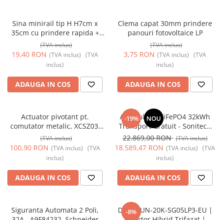
Prize și fișe industriale
Sina minirail tip H H7cm x
Clema capat 30mm prindere
Rame
35cm cu prindere rapida +
panouri fotovoltaice LP
Sonerii
cauciuc +4 suruburi LP
(TVA inclus)
(TVA inclus)
19,40 RON
3,75 RON
(TVA inclus)
(TVA
(TVA inclus)
(TVA
Suporturi de fixare
inclus)
inclus)
Termostate
ADAUGA IN COS
ADAUGA IN COS
Variator de tensiune
Întrerupătoare
Actuator pivotant pt.
Acumulator LiFePO4 32kWh
-19%
NOU
comutator metalic, XCSZ03,
Transport Gratuit - Sonitech
Schneider Electric
BR-PC-LV 51.2V, 10000 Cicluri,
22.869,00 RON
(TVA inclus)
(TVA inclus)
Garanție 10 Ani
100,90 RON
18.589,47 RON
(TVA inclus)
(TVA
(TVA inclus)
(TVA
inclus)
inclus)
ADAUGA IN COS
ADAUGA IN COS
Siguranta Automata 2 Poli,
Deye SUN-20K-SG05LP3-EU |
-8%
32A , A9F84232, Schneider
Invertor Hibrid Trifazat |