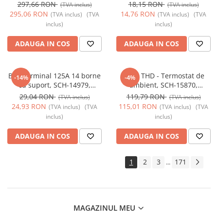
Module, 6 deschideri, SCH-
Electric - Schneider
297,66 RON
18,15 RON
(TVA inclus)
(TVA inclus)
13181, Schneider Electric -
295,06 RON
14,76 RON
(TVA inclus)
(TVA
(TVA inclus)
(TVA
Schneider
inclus)
inclus)
ADAUGA IN COS
ADAUGA IN COS
Bloc terminal 125A 14 borne
Acti9 THD - Termostat de
-14%
-4%
cu suport, SCH-14979,
ambient, SCH-15870,
Schneider Electric - Schneider
Schneider Electric - Schneider
29,04 RON
119,79 RON
(TVA inclus)
(TVA inclus)
24,93 RON
115,01 RON
(TVA inclus)
(TVA
(TVA inclus)
(TVA
inclus)
inclus)
ADAUGA IN COS
ADAUGA IN COS
1
2
3
171
...
MAGAZINUL MEU