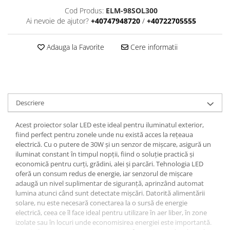
Cod Produs:
ELM-98SOL300
Ai nevoie de ajutor?
+40747948720
/
+40722705555
Adauga la Favorite
Cere informatii
Descriere
Acest proiector solar LED este ideal pentru iluminatul exterior,
fiind perfect pentru zonele unde nu există acces la rețeaua
electrică. Cu o putere de 30W și un senzor de mișcare, asigură un
iluminat constant în timpul nopții, fiind o soluție practică și
economică pentru curți, grădini, alei și parcări. Tehnologia LED
oferă un consum redus de energie, iar senzorul de mișcare
adaugă un nivel suplimentar de siguranță, aprinzând automat
lumina atunci când sunt detectate mișcări. Datorită alimentării
solare, nu este necesară conectarea la o sursă de energie
electrică, ceea ce îl face ideal pentru utilizare în aer liber, în zone
izolate sau în locuri unde economisirea energiei este importantă.