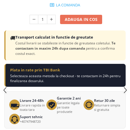
LA COMANDA
ADAUGA IN COS
🚚
Transport calculat in functie de greutate
Costul livrarii se stabileste in functie de greutatea coletului.
Te
contactam in maxim 24h dupa comanda
pentru a confirma
costul exact.
Plata in rate prin TBI Bank
Selecteaza aceasta metoda la checkout - te contactam in 24h pentru
finalizarea dosarului.
Garantie 2 ani
Livrare 24-48h
Retur 30 zile
Garantie legala
Livrare rapida in
Returnare simpla
pe toate
toata tara
si gratuita
produsele
Suport tehnic
+40747948720