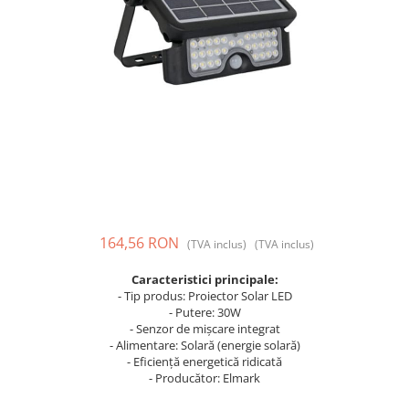
Prize și fișe industriale
Rame
Sonerii
Suporturi de fixare
Termostate
Variator de tensiune
Întrerupătoare
164,56 RON
(TVA inclus)
(TVA inclus)
Caracteristici principale:
- Tip produs: Proiector Solar LED
- Putere: 30W
- Senzor de mișcare integrat
- Alimentare: Solară (energie solară)
- Eficiență energetică ridicată
- Producător: Elmark