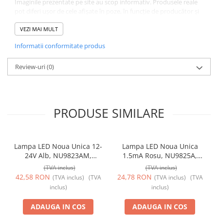
Imaginile prezentate pe site au scop informativ. Produsele reale
pot diferi ușor de cele afișate în poze, în funcție de producător și
de lotul de fabricație. Ne străduim să actualizăm informațiile și
imaginile cât mai frecvent posibil pentru a reflecta cu exactitate
VEZI MAI MULT
produsele noastre, însă pot apărea mici variații. Vă mulțumim
Informatii conformitate produs
pentru înțelegere!
Review-uri
(0)
PRODUSE SIMILARE
Lampa LED Noua Unica 12-
Lampa LED Noua Unica
24V Alb, NU9823AM,
1.5mA Rosu, NU9825A,
Schneider Electric -
Schneider Electric -
(TVA inclus)
(TVA inclus)
Schneider
Schneider
42,58 RON
24,78 RON
(TVA inclus)
(TVA
(TVA inclus)
(TVA
inclus)
inclus)
ADAUGA IN COS
ADAUGA IN COS