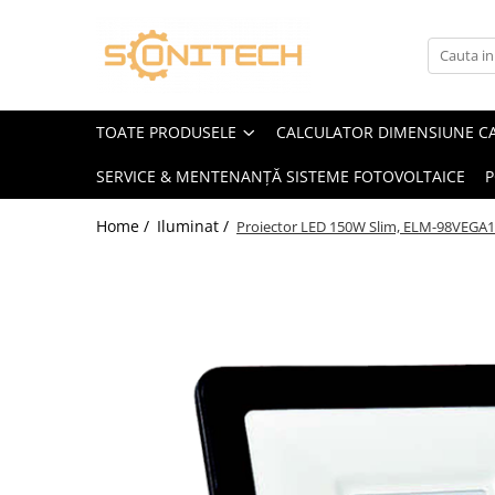
Toate Produsele
FOTOVOLTAICE
TOATE PRODUSELE
CALCULATOR DIMENSIUNE C
Acumulatori
SERVICE & MENTENANȚĂ SISTEME FOTOVOLTAICE
P
ATS / Comutatoare Transfer
Cabluri
Home /
Iluminat /
Proiector LED 150W Slim, ELM-98VEGA1
Componente electrice
Invertoare
Panouri Fotovoltaice
Rack-uri
Sisteme de montaj
Sisteme de prindere
Sisteme Fotovoltaice Complete cu
Montaj