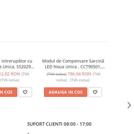
 Intrerupător cu
Modul de Compensare Sarcină
Lampă LED
 Unica, S520299,
LED Noua Unica , CCT90501,
9W 4000K, 
ctric - Schneider
Schneider Electric - Schneider
12,02 RON
196,04 RON
(TVA
(TVA inclus)
(TVA
(TVA incl
(TVA inclus)
inclus)
(TVA inclus)
incl
N COS
ADAUGA IN COS
ADAUG
SUPORT CLIENTI
08:00 - 17:00