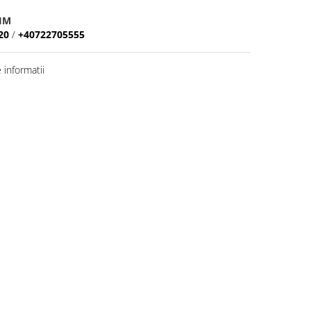
IM
20
/
+40722705555
informatii