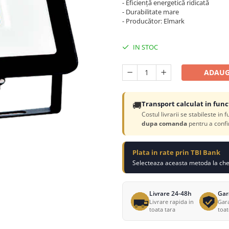
- Eficiență energetică ridicată
- Durabilitate mare
- Producător: Elmark
IN STOC
ADAUG
🚚
Transport calculat in func
Costul livrarii se stabileste in 
dupa comanda
pentru a confi
Plata in rate prin TBI Bank
Selecteaza aceasta metoda la chec
Livrare 24-48h
Gar
Livrare rapida in
Gara
toata tara
toa