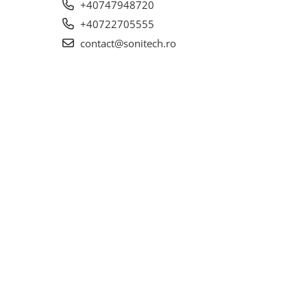
+40747948720
+40722705555
contact@sonitech.ro