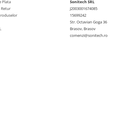
 Plata
Sonitech SRL
e Retur
J2003001674085
Produselor
15699242
Str. Octavian Goga 36
L
Brasov, Brasov
comenzi@sonitech.ro