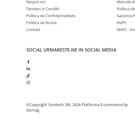
Despre noi
Metode de
Suporturi de fixare
Termeni si Conditii
Politica d
Termostate
Politica de Confidentialitate
Garantia 
Variator de tensiune
Politica de livrare
ANPC
Contact
ANPC - SA
Întrerupătoare
Protecția circuitelor, protecții
diferențiale și descărcătoare
SOCIAL
URMARESTE-NE IN SOCIAL MEDIA
Contactoare
Contactoare modulare
Descărcătoare
Protecții diferențiale
Separatoare
Siguranțe fuzibile
©Copyright Sonitech SRL 2026
Platforma E-commerce by
Întrerupătoare automate și
Gomag
accesorii
Protecția și comanda motoarelor
Contactoare