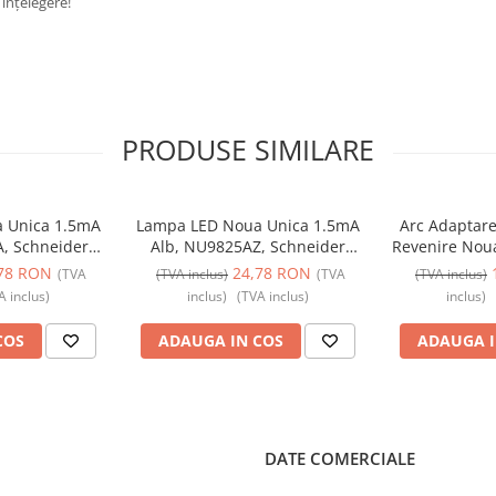
înțelegere!
PRODUSE SIMILARE
 Unica 1.5mA
Lampa LED Noua Unica 1.5mA
Arc Adaptare
, Schneider
Alb, NU9825AZ, Schneider
Revenire Noua
Schneider
Electric - Schneider
Schneider Ele
78 RON
24,78 RON
(TVA
(TVA inclus)
(TVA
(TVA inclus)
A inclus)
inclus)
(TVA inclus)
inclus)
COS
ADAUGA IN COS
ADAUGA I
DATE COMERCIALE