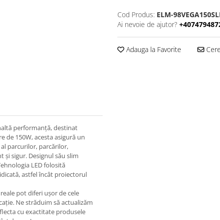
Cod Produs:
ELM-98VEGA150SL
Ai nevoie de ajutor?
+407479487
Adauga la Favorite
Cere 
altă performanță, destinat
ere de 150W, acesta asigură un
al parcurilor, parcărilor,
t și sigur. Designul său slim
 Tehnologia LED folosită
icată, astfel încât proiectorul
eale pot diferi ușor de cele
ricație. Ne străduim să actualizăm
eflecta cu exactitate produsele