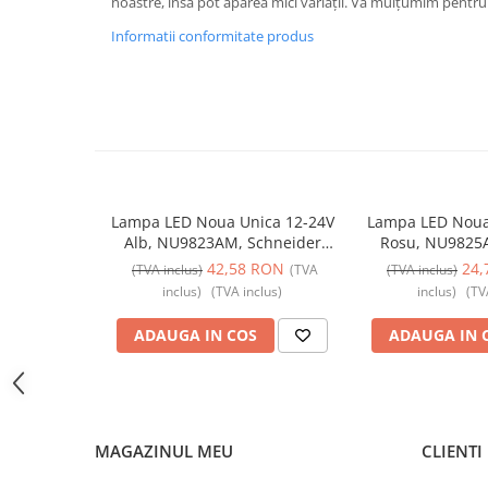
noastre, însă pot apărea mici variații. Vă mulțumim pentru 
Butoane
Informatii conformitate produs
Cadre de montaj aparent
Detectoare de mișcare
Doze
Obturatoare
Prelungitoare, Stechere, Accesorii
Lampa LED Noua Unica 12-24V
Lampa LED Noua
Prize
Alb, NU9823AM, Schneider
Rosu, NU9825A
Prize de difuzor
Electric - Schneider
Electric - 
42,58 RON
24,
(TVA inclus)
(TVA
(TVA inclus)
inclus)
(TVA inclus)
inclus)
(TV
Prize internet
Prize multimedia
ADAUGA IN COS
ADAUGA IN 
Prize TV
Prize și fișe industriale
Rame
MAGAZINUL MEU
CLIENTI
Sonerii