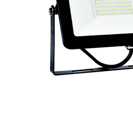
Busbar Șine Conexiuni
Cabluri și accesorii
Accesorii
Cabluri
Jgheab metalic
Papuci CU și AL
Pat de cablu PVC
Pini, riglete, cleme
Presetupe
Țeavă PVC și copex
Cofrete, dulapuri și doze
Cofrete de plastic și accesorii
Coftere metalice și accesorii
Doze
Coliere de plastic