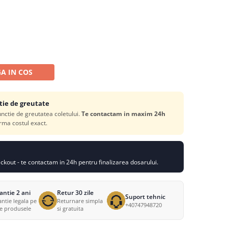
A IN COS
tie de greutate
functie de greutatea coletului.
Te contactam in maxim 24h
rma costul exact.
kout - te contactam in 24h pentru finalizarea dosarului.
antie 2 ani
Retur 30 zile
Suport tehnic
ntie legala pe
Returnare simpla
+40747948720
te produsele
si gratuita