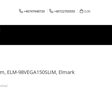
+40747948720
+40722705555
0,00
E
lim, ELM-98VEGA150SLIM, Elmark
nclus)