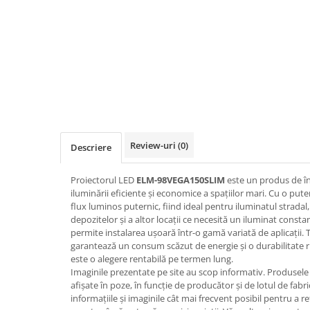
Iluminat
Altele
Iluminat de Siguranță
Lumini exterioare
Lămpi și componente
Senzori
Paratrasnet și Protecție la Trăsnet
Review-uri
(0)
Descriere
Catarge
Montaj Lateral Catarg
Proiectorul LED
ELM-98VEGA150SLIM
este un produs de în
iluminării eficiente și economice a spațiilor mari. Cu o put
Montaj pe acoperis
flux luminos puternic, fiind ideal pentru iluminatul stradal, 
Paratrăsnete ESE — PDA Integrat
depozitelor și a altor locații ce necesită un iluminat constan
Electric
permite instalarea ușoară într-o gamă variată de aplicații.
garantează un consum scăzut de energie și o durabilitate rid
Piese de adaptare
este o alegere rentabilă pe termen lung.
Imaginile prezentate pe site au scop informativ. Produsele r
Prize, întrerupătoare, detectoare
afișate în poze, în funcție de producător și de lotul de fab
de mișcare și accesorii
informațiile și imaginile cât mai frecvent posibil pentru a r
Altele