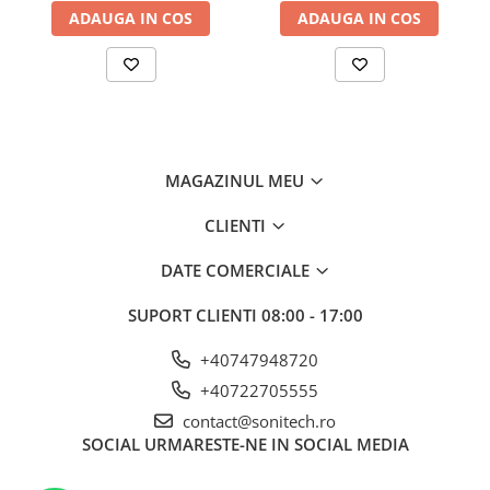
Suporturi de fixare
ADAUGA IN COS
ADAUGA IN COS
Termostate
Variator de tensiune
Întrerupătoare
Protecția circuitelor, protecții
diferențiale și descărcătoare
MAGAZINUL MEU
Contactoare
CLIENTI
Contactoare modulare
Descărcătoare
DATE COMERCIALE
Protecții diferențiale
SUPORT CLIENTI
08:00 - 17:00
Separatoare
+40747948720
Siguranțe fuzibile
+40722705555
Întrerupătoare automate și
contact@sonitech.ro
accesorii
SOCIAL
URMARESTE-NE IN SOCIAL MEDIA
Protecția și comanda motoarelor
Contactoare