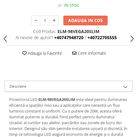
Iluminat
IN STOC
Altele
ADAUGA IN COS
Iluminat de Siguranță
Lumini exterioare
Cod Produs:
ELM-98VEGA20SLIM
Ai nevoie de ajutor?
+40747948720
/
+40722705555
Lămpi și componente
Senzori
Adauga la Favorite
Cere informatii
Paratrasnet și Protecție la Trăsnet
Catarge
Montaj Lateral Catarg
Montaj pe acoperis
Descriere
Paratrăsnete ESE — PDA Integrat
Proiectorul LED
ELM-98VEGA20SLIM
este ideal pentru iluminarea
Electric
eficientă a spațiilor mici sau a aplicațiilor care necesită un flux
Piese de adaptare
luminos constant și uniform. Cu o putere de 20W, acesta oferă
iluminat puternic și durabil, fiind perfect pentru iluminatul
Prize, întrerupătoare, detectoare
stradal, al curților sau aleilor, parcărilor sau zonele de lucru din
de mișcare și accesorii
interior. Designul său slim permite instalarea ușoară și discretă, în
timp ce tehnologia LED asigură economii de energie și o durată
Altele