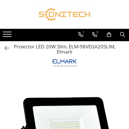
Toate Produsele
FOTOVOLTAICE
1
2
Acumulatori
Proiector LED 20W Slim, ELM-98VEGA20SLIM,
ATS / Comutatoare Transfer
Elmark
Cabluri
Componente electrice
Invertoare
Panouri Fotovoltaice
Rack-uri
Sisteme de montaj
Sisteme de prindere
Sisteme Fotovoltaice Complete cu
Montaj