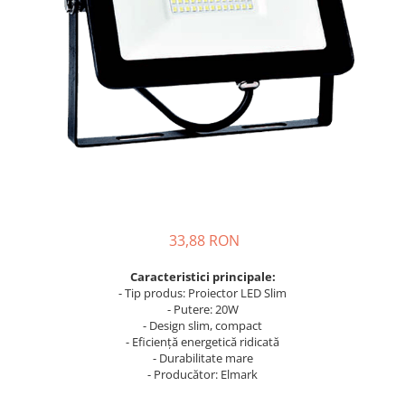
Busbar Șine Conexiuni
Cabluri și accesorii
Accesorii
Cabluri
Jgheab metalic
Papuci CU și AL
Pat de cablu PVC
Pini, riglete, cleme
Presetupe
33,88 RON
Țeavă PVC și copex
Caracteristici principale:
Cofrete, dulapuri și doze
- Tip produs: Proiector LED Slim
Cofrete de plastic și accesorii
- Putere: 20W
- Design slim, compact
Coftere metalice și accesorii
- Eficiență energetică ridicată
- Durabilitate mare
Doze
- Producător: Elmark
Coliere de plastic