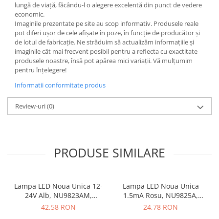
lungă de viață, făcându-l o alegere excelentă din punct de vedere
Butoane
economic.
Imaginile prezentate pe site au scop informativ. Produsele reale
Cadre de montaj aparent
pot diferi ușor de cele afișate în poze, în funcție de producător și
Detectoare de mișcare
de lotul de fabricație. Ne străduim să actualizăm informațiile și
imaginile cât mai frecvent posibil pentru a reflecta cu exactitate
Doze
produsele noastre, însă pot apărea mici variații. Vă mulțumim
pentru înțelegere!
Obturatoare
Informatii conformitate produs
Prelungitoare, Stechere, Accesorii
Prize
Review-uri
(0)
Prize de difuzor
Prize internet
Prize multimedia
PRODUSE SIMILARE
Prize TV
Prize și fișe industriale
Lampa LED Noua Unica 12-
Lampa LED Noua Unica
Rame
24V Alb, NU9823AM,
1.5mA Rosu, NU9825A,
Schneider Electric -
Schneider Electric -
42,58 RON
24,78 RON
Sonerii
Schneider
Schneider