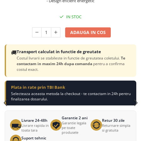
- Design eficient energetic
IN STOC
ADAUGA IN COS
🚚
Transport calculat in functie de greutate
Costul livrarii se stabileste in functie de greutatea coletului.
Te
contactam in maxim 24h dupa comanda
pentru a confirma
costul exact.
Plata in rate prin TBI Bank
Selecteaza aceasta metoda la checkout - te contactam in 24h pentru
finalizarea dosarului.
Garantie 2 ani
Livrare 24-48h
Retur 30 zile
Garantie legala
Livrare rapida in
Returnare simpla
pe toate
toata tara
si gratuita
produsele
Suport tehnic