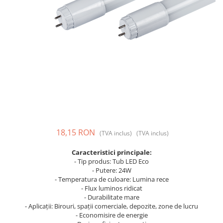
Prize și fișe industriale
Rame
Sonerii
Suporturi de fixare
Termostate
Variator de tensiune
Întrerupătoare
18,15 RON
(TVA inclus)
(TVA inclus)
Caracteristici principale:
- Tip produs: Tub LED Eco
- Putere: 24W
- Temperatura de culoare: Lumina rece
- Flux luminos ridicat
- Durabilitate mare
- Aplicații: Birouri, spații comerciale, depozite, zone de lucru
- Economisire de energie