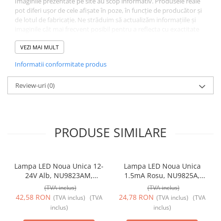
Imaginile prezentate pe site au scop informativ. Produsele reale
pot diferi ușor de cele afișate în poze, în funcție de producător și
de lotul de fabricație. Ne străduim să actualizăm informațiile și
imaginile cât mai frecvent posibil pentru a reflecta cu exactitate
produsele noastre, însă pot apărea mici variații. Vă mulțumim
pentru înțelegere!
VEZI MAI MULT
Informatii conformitate produs
Review-uri
(0)
PRODUSE SIMILARE
Lampa LED Noua Unica 12-
Lampa LED Noua Unica
24V Alb, NU9823AM,
1.5mA Rosu, NU9825A,
Schneider Electric -
Schneider Electric -
(TVA inclus)
(TVA inclus)
Schneider
Schneider
42,58 RON
24,78 RON
(TVA inclus)
(TVA
(TVA inclus)
(TVA
inclus)
inclus)