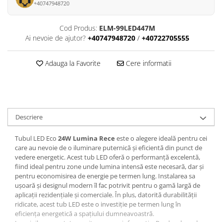
+40747948720
Cod Produs:
ELM-99LED447M
Ai nevoie de ajutor?
+40747948720
/
+40722705555
Adauga la Favorite
Cere informatii
Descriere
Tubul LED Eco
24W Lumina Rece
este o alegere ideală pentru cei
care au nevoie de o iluminare puternică și eficientă din punct de
vedere energetic. Acest tub LED oferă o performanță excelentă,
fiind ideal pentru zone unde lumina intensă este necesară, dar și
pentru economisirea de energie pe termen lung. Instalarea sa
ușoară și designul modern îl fac potrivit pentru o gamă largă de
aplicații rezidențiale și comerciale. În plus, datorită durabilității
ridicate, acest tub LED este o investiție pe termen lung în
eficiența energetică a spațiului dumneavoastră.