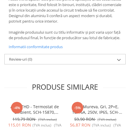
este o prioritate, fiind folosit în birouri, instituții, clădiri comerciale
și în orice locații unde accesul la circuit trebuie să fie controlat.
Designul din aluminiu îi conferă un aspect modern și durabil,
potrivit pentru orice interior.
Imaginile produsului sunt cu titlu informativ și pot varia ușor față
de produsul final, în funcție de producător sau lotul de fabricație.
Informatii conformitate produs
Review-uri
(0)
PRODUSE SIMILARE
Acti9 THD - Termostat de
Priza Mureva, Gri, 2P+E,
-4%
-5%
ambient, SCH-15870,
10/16A, 250V, IP65, SCH-
Schneider Electric -
81141, Schneider Electric -
119,79 RON
59,90 RON
(TVA inclus)
(TVA inclus)
Schneider
Schneider
115,01 RON
56,87 RON
(TVA inclus)
(TVA
(TVA inclus)
(TVA