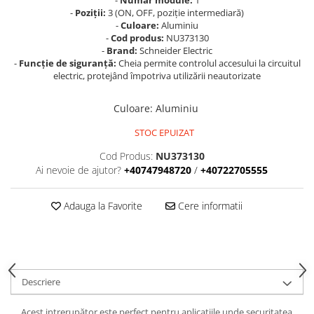
-
Număr module:
1
-
Poziții:
3 (ON, OFF, poziție intermediară)
Prize și fișe industriale
-
Culoare:
Aluminiu
Rame
-
Cod produs:
NU373130
-
Brand:
Schneider Electric
Sonerii
-
Funcție de siguranță:
Cheia permite controlul accesului la circuitul
electric, protejând împotriva utilizării neautorizate
Suporturi de fixare
Termostate
Culoare
:
Aluminiu
Variator de tensiune
STOC EPUIZAT
Întrerupătoare
Cod Produs:
NU373130
Ai nevoie de ajutor?
+40747948720
/
+40722705555
Adauga la Favorite
Cere informatii
Descriere
Acest intrerupător este perfect pentru aplicațiile unde securitatea