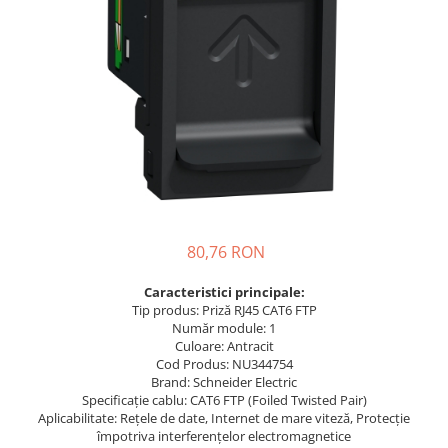
Busbar Șine Conexiuni
Cabluri și accesorii
Accesorii
Cabluri
Jgheab metalic
Papuci CU și AL
Pat de cablu PVC
Pini, riglete, cleme
80,76 RON
Presetupe
Țeavă PVC și copex
Caracteristici principale:
Tip produs: Priză RJ45 CAT6 FTP
Cofrete, dulapuri și doze
Număr module: 1
Cofrete de plastic și accesorii
Culoare: Antracit
Cod Produs: NU344754
Coftere metalice și accesorii
Brand: Schneider Electric
Specificație cablu: CAT6 FTP (Foiled Twisted Pair)
Doze
Aplicabilitate: Rețele de date, Internet de mare viteză, Protecție
Coliere de plastic
împotriva interferențelor electromagnetice