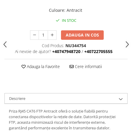
Iluminat
Culoare
:
Antracit
Altele
Iluminat de Siguranță
IN STOC
Lumini exterioare
ADAUGA IN COS
Lămpi și componente
Cod Produs:
NU344754
Senzori
Ai nevoie de ajutor?
+40747948720
/
+40722705555
Paratrasnet și Protecție la Trăsnet
Catarge
Adauga la Favorite
Cere informatii
Montaj Lateral Catarg
Montaj pe acoperis
Paratrăsnete ESE — PDA Integrat
Electric
Descriere
Piese de adaptare
Priza RJ45 CAT6 FTP Antracit oferă o soluție fiabilă pentru
Prize, întrerupătoare, detectoare
conectarea dispozitivelor la rețele de date. Datorită protecției
de mișcare și accesorii
FTP, aceasta minimizează riscul de interferențe externe,
garantând performanțe excelente în transmiterea datelor.
Altele