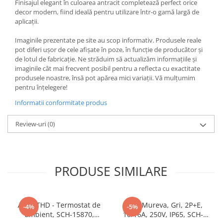
Finisajul elegant în culoarea antracit completează perfect orice
Butoane
decor modern, fiind ideală pentru utilizare într-o gamă largă de
aplicații.
Cadre de montaj aparent
Imaginile prezentate pe site au scop informativ. Produsele reale
Detectoare de mișcare
pot diferi ușor de cele afișate în poze, în funcție de producător și
Doze
de lotul de fabricație. Ne străduim să actualizăm informațiile și
imaginile cât mai frecvent posibil pentru a reflecta cu exactitate
Obturatoare
produsele noastre, însă pot apărea mici variații. Vă mulțumim
pentru înțelegere!
Prelungitoare, Stechere, Accesorii
Informatii conformitate produs
Prize
Prize de difuzor
Review-uri
(0)
Prize internet
Prize multimedia
Prize TV
PRODUSE SIMILARE
Prize și fișe industriale
Rame
Acti9 THD - Termostat de
Priza Mureva, Gri, 2P+E,
-4%
-5%
Sonerii
ambient, SCH-15870,
10/16A, 250V, IP65, SCH-