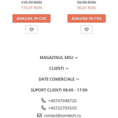
Schneider Electric -
81141, Schneider Electric -
119,79 RON
59,90 RON
Suporturi de fixare
Schneider
Schneider
115,01 RON
56,87 RON
Termostate
ADAUGA IN COS
ADAUGA IN COS
Variator de tensiune
Întrerupătoare
Protecția circuitelor, protecții
diferențiale și descărcătoare
Contactoare
Contactoare modulare
MAGAZINUL MEU
Descărcătoare
CLIENTI
Protecții diferențiale
DATE COMERCIALE
Separatoare
Siguranțe fuzibile
SUPORT CLIENTI
08:00 - 17:00
Întrerupătoare automate și
+40747948720
accesorii
+40722705555
Protecția și comanda motoarelor
contact@sonitech.ro
Contactoare