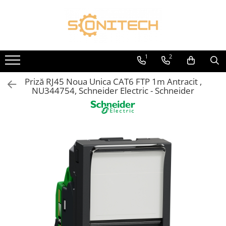
Toate Produsele
FOTOVOLTAICE
1
2
Acumulatori
Priză RJ45 Noua Unica CAT6 FTP 1m Antracit ,
ATS / Comutatoare Transfer
NU344754, Schneider Electric - Schneider
Cabluri
Componente electrice
Invertoare
Panouri Fotovoltaice
Rack-uri
Sisteme de montaj
Sisteme de prindere
Sisteme Fotovoltaice Complete cu
Montaj