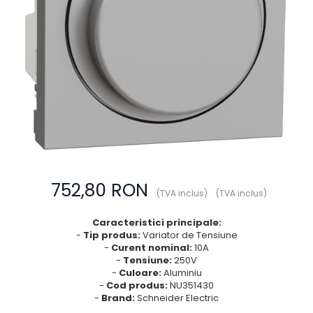
Prize multimedia
Prize TV
Prize și fișe industriale
Rame
Sonerii
Suporturi de fixare
Termostate
Variator de tensiune
Întrerupătoare
752,80 RON
(TVA inclus)
(TVA inclus)
Caracteristici principale:
-
Tip produs:
Variator de Tensiune
-
Curent nominal:
10A
-
Tensiune:
250V
-
Culoare:
Aluminiu
-
Cod produs:
NU351430
-
Brand:
Schneider Electric