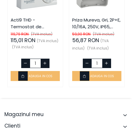
Acti9 THD -
Priza Mureva, Gri, 2P+E,
Termostat de
10/16A, 250V, IP65,
ambient, SCH-15870,
SCH-81141, Schneider
119,79 RON
(TVA inclus)
59,90 RON
(TVA inclus)
115,01 RON
56,87 RON
Schneider Electric -
Electric - Schneider
(TVA inclus)
(TVA
Schneider
(TVA inclus)
inclus)
(TVA inclus)
ADAUGA IN COS
ADAUGA IN COS
Magazinul meu
Clienti