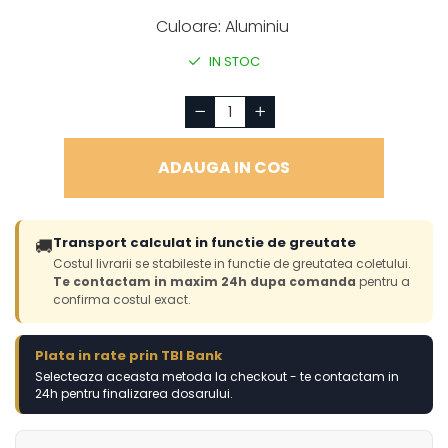
Culoare
:
Aluminiu
IN STOC
ADAUGA IN COS
Transport calculat in functie de greutate
🚚
Costul livrarii se stabileste in functie de greutatea coletului.
Te contactam in maxim 24h dupa comanda
pentru a
confirma costul exact.
Plata in rate prin TBI Bank
Selecteaza aceasta metoda la checkout - te contactam in
24h pentru finalizarea dosarului.