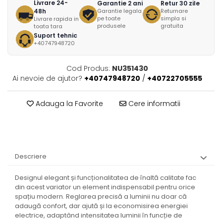
Livrare 24-
Garantie 2 ani
Retur 30 zile
48h
Garantie legala
Returnare
pe toate
simpla si
Livrare rapida in
produsele
gratuita
toata tara
Suport tehnic
+40747948720
Cod Produs:
NU351430
Ai nevoie de ajutor?
+40747948720
/
+40722705555
Adauga la Favorite
Cere informatii
Descriere
Designul elegant și funcționalitatea de înaltă calitate fac
din acest variator un element indispensabil pentru orice
spațiu modern. Reglarea precisă a luminii nu doar că
adaugă confort, dar ajută și la economisirea energiei
electrice, adaptând intensitatea luminii în funcție de