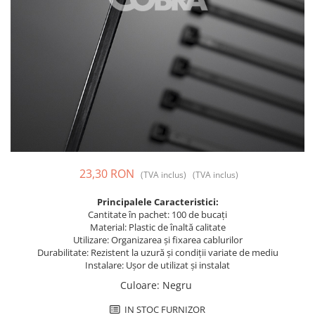
Prize și fișe industriale
Rame
Sonerii
Suporturi de fixare
Termostate
Variator de tensiune
Întrerupătoare
23,30 RON
(TVA inclus)
(TVA inclus)
Principalele Caracteristici:
Cantitate în pachet: 100 de bucați
Material: Plastic de înaltă calitate
Utilizare: Organizarea și fixarea cablurilor
Durabilitate: Rezistent la uzură și condiții variate de mediu
Instalare: Ușor de utilizat și instalat
Culoare
:
Negru
IN STOC FURNIZOR