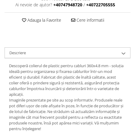
Ai nevoie de ajutor?
+40747948720
/
+40722705555
Adauga la Favorite
Cere informatii
Descriere
Descoperă colierul de plastic pentru cabluri 360x4.8 mm - soluția
ideală pentru organizarea și fixarea cablurilor într-un mod
eficient și durabil. Fabricat din plastic de înaltă calitate, acest
colier oferă o prindere sigură și rezistentă, asigurând protecția
cablurilor împotriva încurcării și deteriorării într-o varietate de
aplicații.
Imaginile prezentate pe site au scop informativ. Produsele reale
pot diferi ușor de cele afișate în poze, în funcție de producător și
de lotul de fabricație. Ne străduim să actualizăm informațiile și
imaginile cât mai frecvent posibil pentru a reflecta cu exactitate
produsele noastre, însă pot apărea mici variații. Vă mulțumim
pentru înțelegere!