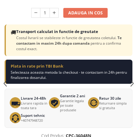
ADAUGA IN COS
🚚
Transport calculat in functie de greutate
Costul livrarii se stabileste in functie de greutatea coletului.
Te
contactam in maxim 24h dupa comanda
pentru a confirma
costul exact.
Plata in rate prin TBI Bank
Selecteaza aceasta metoda la checkout - te contactam in 24h pentru
finalizarea dosarului.
Garantie 2 ani
Livrare 24-48h
Retur 30 zile
Garantie legala
Livrare rapida in
Returnare simpla
pe toate
toata tara
si gratuita
produsele
Suport tehnic
+40747948720
Cod Produs:
CPC-36048N