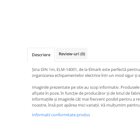
Iluminat
Altele
Iluminat de Siguranță
Lumini exterioare
Lămpi și componente
Senzori
Review-uri
(0)
Descriere
Paratrasnet și Protecție la Trăsnet
Catarge
Șina DIN 1m, ELM-14001, de la Elmark este perfectă pentru 
organizarea echipamentelor electrice într-un mod sigur și e
Montaj Lateral Catarg
Imaginile prezentate pe site au scop informativ. Produsele r
Montaj pe acoperis
afișate în poze, în funcție de producător și de lotul de fab
Paratrăsnete ESE — PDA Integrat
informațiile și imaginile cât mai frecvent posibil pentru a r
Electric
noastre, însă pot apărea mici variații. Vă mulțumim pentru 
Piese de adaptare
Informatii conformitate produs
Prize, întrerupătoare, detectoare
de mișcare și accesorii
Altele