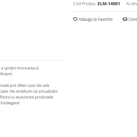
Cod Produs:
ELM-14001
Ai ne
Adauga la Favorite
Cere 
a sprijini montarea și
ficient.
eale pot diferi ușor de cele
ricație. Ne străduim să actualizăm
eflecta cu exactitate produsele
înțelegere!