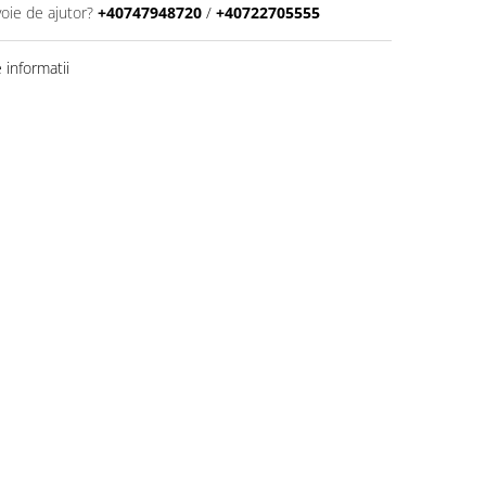
voie de ajutor?
+40747948720
/
+40722705555
informatii