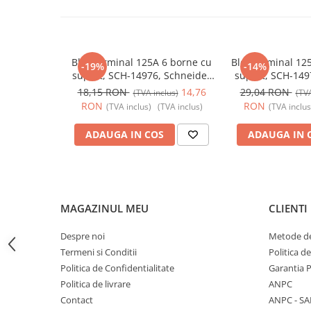
Butoane
Cadre de montaj aparent
Detectoare de mișcare
Bloc terminal 125A 6 borne cu
Bloc terminal 12
-19%
-14%
suport, SCH-14976, Schneider
suport, SCH-149
Doze
Electric - Schneider
Electric - 
18,15 RON
14,76
29,04 RON
(TVA inclus)
(TVA
Obturatoare
RON
RON
(TVA inclus)
(TVA inclus)
(TVA inclus
Prelungitoare, Stechere, Accesorii
ADAUGA IN COS
ADAUGA IN 
Prize
Prize de difuzor
Prize internet
MAGAZINUL MEU
CLIENTI
Prize multimedia
Prize TV
Despre noi
Metode de
Termeni si Conditii
Politica d
Prize și fișe industriale
Politica de Confidentialitate
Garantia 
Rame
Politica de livrare
ANPC
Sonerii
Contact
ANPC - SA