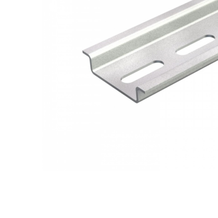
Busbar Șine Conexiuni
Cabluri și accesorii
Accesorii
Cabluri
Jgheab metalic
Papuci CU și AL
Pat de cablu PVC
Pini, riglete, cleme
Presetupe
Țeavă PVC și copex
Cofrete, dulapuri și doze
Cofrete de plastic și accesorii
Coftere metalice și accesorii
Doze
Coliere de plastic