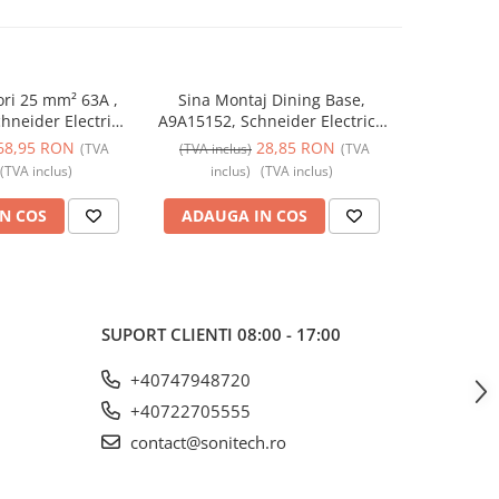
ori 25 mm² 63A ,
Sina Montaj Dining Base,
Capace pen
neider Electric -
A9A15152, Schneider Electric -
Set 12 , 
neider
Schneider
Elect
68,95 RON
28,85 RON
(TVA
(TVA inclus)
(TVA
(TVA incl
(TVA inclus)
inclus)
(TVA inclus)
incl
N COS
ADAUGA IN COS
ADAUG
SUPORT CLIENTI
08:00 - 17:00
+40747948720
+40722705555
contact@sonitech.ro