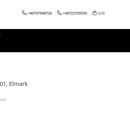
+40747948720
+40722705555
0,00
E
01, Elmark
lus)