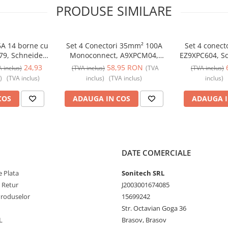
PRODUSE SIMILARE
5A 14 borne cu
Set 4 Conectori 35mm² 100A
Set 4 conect
79, Schneider
Monoconnect, A9XPCM04,
EZ9XPC604, Sch
Schneider
Schneider Electric - Schneider
Sch
24,93
58,95 RON
 inclus)
(TVA inclus)
(TVA
(TVA inclus)
)
(TVA inclus)
inclus)
(TVA inclus)
inclus)
COS
ADAUGA IN COS
ADAUGA I
DATE COMERCIALE
 Plata
Sonitech SRL
e Retur
J2003001674085
Produselor
15699242
Str. Octavian Goga 36
L
Brasov, Brasov