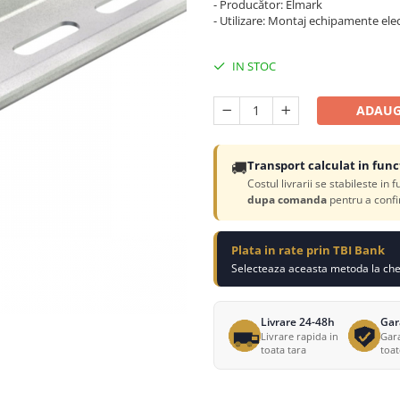
- Producător: Elmark
- Utilizare: Montaj echipamente elect
IN STOC
ADAUG
🚚
Transport calculat in func
Costul livrarii se stabileste in 
dupa comanda
pentru a confi
Plata in rate prin TBI Bank
Selecteaza aceasta metoda la chec
Livrare 24-48h
Gar
Livrare rapida in
Gara
toata tara
toa