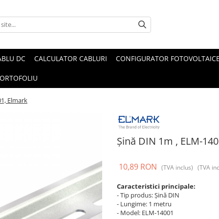
ABLU DC
CALCULATOR CABLURI
CONFIGURATOR FOTOVOLTAIC
ORTOFOLIU
1, Elmark
Șină DIN 1m , ELM-140
10,89 RON
(TVA inclus)
(TVA inc
Caracteristici principale:
- Tip produs: Șină DIN
- Lungime: 1 metru
- Model: ELM-14001