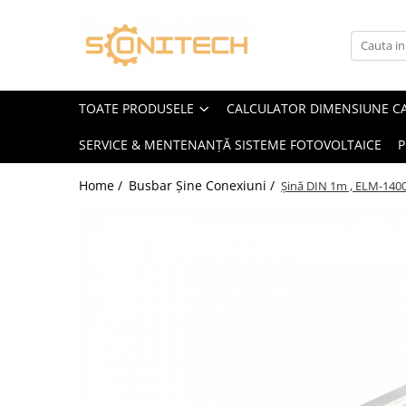
Toate Produsele
FOTOVOLTAICE
TOATE PRODUSELE
CALCULATOR DIMENSIUNE C
Acumulatori
SERVICE & MENTENANȚĂ SISTEME FOTOVOLTAICE
P
ATS / Comutatoare Transfer
Cabluri
Home /
Busbar Șine Conexiuni /
Șină DIN 1m , ELM-1400
Componente electrice
Invertoare
Panouri Fotovoltaice
Rack-uri
Sisteme de montaj
Sisteme de prindere
Sisteme Fotovoltaice Complete cu
Montaj