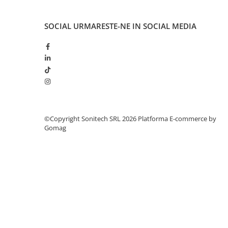
Suporturi de fixare
Termostate
SOCIAL
URMARESTE-NE IN SOCIAL MEDIA
Variator de tensiune
Întrerupătoare
Protecția circuitelor, protecții
diferențiale și descărcătoare
Contactoare
Contactoare modulare
©Copyright Sonitech SRL 2026
Platforma E-commerce by
Descărcătoare
Gomag
Protecții diferențiale
Separatoare
Siguranțe fuzibile
Întrerupătoare automate și
accesorii
Protecția și comanda motoarelor
Contactoare