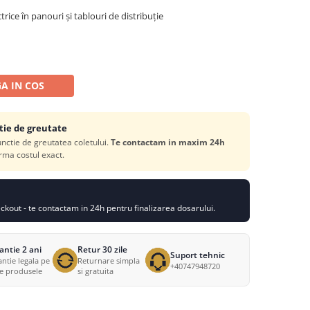
rice în panouri și tablouri de distribuție
A IN COS
tie de greutate
functie de greutatea coletului.
Te contactam in maxim 24h
rma costul exact.
kout - te contactam in 24h pentru finalizarea dosarului.
antie 2 ani
Retur 30 zile
Suport tehnic
ntie legala pe
Returnare simpla
+40747948720
te produsele
si gratuita