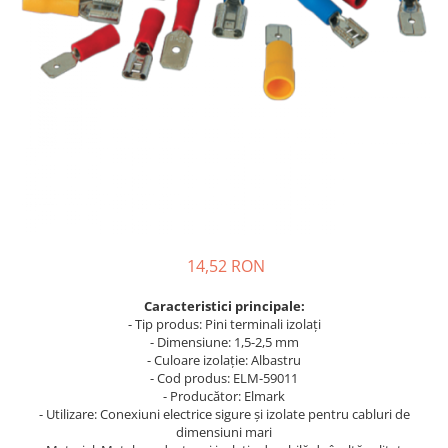
Busbar Șine Conexiuni
Cabluri și accesorii
Accesorii
Cabluri
Jgheab metalic
Papuci CU și AL
Pat de cablu PVC
Pini, riglete, cleme
Presetupe
14,52 RON
Țeavă PVC și copex
Caracteristici principale:
Cofrete, dulapuri și doze
- Tip produs: Pini terminali izolați
Cofrete de plastic și accesorii
- Dimensiune: 1,5-2,5 mm
- Culoare izolație: Albastru
Coftere metalice și accesorii
- Cod produs: ELM-59011
- Producător: Elmark
Doze
- Utilizare: Conexiuni electrice sigure și izolate pentru cabluri de
dimensiuni mari
Coliere de plastic