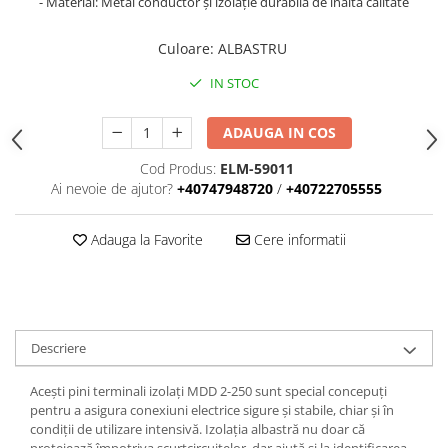
- Material: Metal conductor și izolație durabilă de înaltă calitate
Iluminat
Altele
Culoare
:
ALBASTRU
Iluminat de Siguranță
IN STOC
Lumini exterioare
Lămpi și componente
ADAUGA IN COS
Senzori
Cod Produs:
ELM-59011
Ai nevoie de ajutor?
+40747948720
/
+40722705555
Paratrasnet și Protecție la Trăsnet
Catarge
Adauga la Favorite
Cere informatii
Montaj Lateral Catarg
Montaj pe acoperis
Paratrăsnete ESE — PDA Integrat
Electric
Descriere
Piese de adaptare
Acești pini terminali izolați MDD 2-250 sunt special concepuți
Prize, întrerupătoare, detectoare
pentru a asigura conexiuni electrice sigure și stabile, chiar și în
de mișcare și accesorii
condiții de utilizare intensivă. Izolația albastră nu doar că
Altele