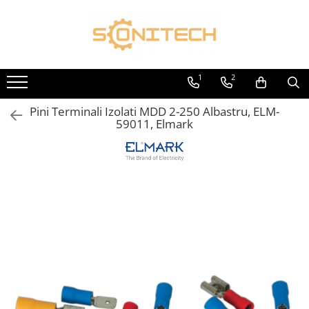
Toate Produsele
FOTOVOLTAICE
1
2
Acumulatori
Pini Terminali Izolati MDD 2-250 Albastru, ELM-
ATS / Comutatoare Transfer
59011, Elmark
Cabluri
Componente electrice
Invertoare
Panouri Fotovoltaice
Rack-uri
Sisteme de montaj
Sisteme de prindere
Sisteme Fotovoltaice Complete cu
Montaj