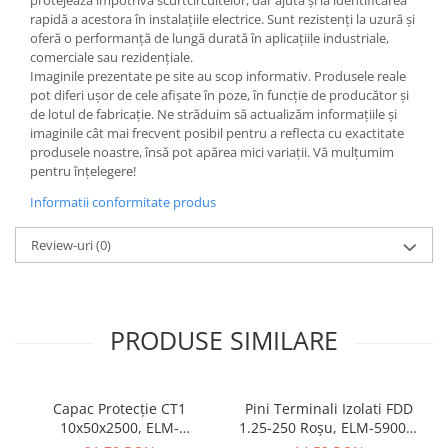
protejează împotriva scurtcircuitelor, dar ajută și la identificarea
rapidă a acestora în instalațiile electrice. Sunt rezistenți la uzură și
Butoane
oferă o performanță de lungă durată în aplicațiile industriale,
Cadre de montaj aparent
comerciale sau rezidențiale.
Imaginile prezentate pe site au scop informativ. Produsele reale
Detectoare de mișcare
pot diferi ușor de cele afișate în poze, în funcție de producător și
de lotul de fabricație. Ne străduim să actualizăm informațiile și
Doze
imaginile cât mai frecvent posibil pentru a reflecta cu exactitate
Obturatoare
produsele noastre, însă pot apărea mici variații. Vă mulțumim
pentru înțelegere!
Prelungitoare, Stechere, Accesorii
Informatii conformitate produs
Prize
Prize de difuzor
Review-uri
(0)
Prize internet
Prize multimedia
PRODUSE SIMILARE
Prize TV
Prize și fișe industriale
Rame
Capac Protecție CT1
Pini Terminali Izolati FDD
Sonerii
10x50x2500, ELM-
1.25-250 Roșu, ELM-59006,
56050825C, Elmark
Elmark