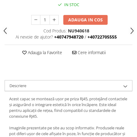
Iluminat
IN STOC
Altele
ADAUGA IN COS
Iluminat de Siguranță
Lumini exterioare
Cod Produs:
NU940618
Ai nevoie de ajutor?
+40747948720
/
+40722705555
Lămpi și componente
Senzori
Adauga la Favorite
Cere informatii
Paratrasnet și Protecție la Trăsnet
Catarge
Montaj Lateral Catarg
Descriere
Montaj pe acoperis
Paratrăsnete ESE — PDA Integrat
Acest capac se montează ușor pe priza RJ45, protejând contactele
Electric
și asigurând o integrare estetică în orice încăpere. Este ideal
pentru aplicații de rețea, fiind compatibil cu standardele de
Piese de adaptare
conexiune RJ45.
Prize, întrerupătoare, detectoare
de mișcare și accesorii
Imaginile prezentate pe site au scop informativ. Produsele reale
pot diferi ușor de cele afișate în poze, în funcție de producător și
Altele