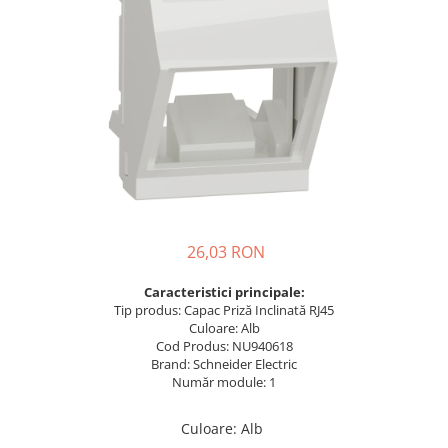
Busbar Șine Conexiuni
Cabluri și accesorii
Accesorii
Cabluri
Jgheab metalic
Papuci CU și AL
Pat de cablu PVC
Pini, riglete, cleme
26,03 RON
Presetupe
Țeavă PVC și copex
Caracteristici principale:
Tip produs: Capac Priză Inclinată RJ45
Cofrete, dulapuri și doze
Culoare: Alb
Cofrete de plastic și accesorii
Cod Produs: NU940618
Brand: Schneider Electric
Coftere metalice și accesorii
Număr module: 1
Doze
Culoare
:
Alb
Coliere de plastic