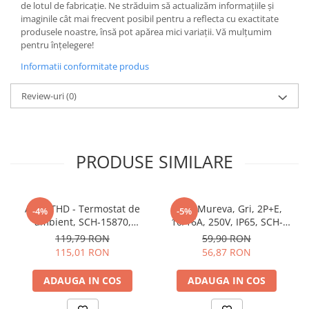
de lotul de fabricație. Ne străduim să actualizăm informațiile și
Butoane
imaginile cât mai frecvent posibil pentru a reflecta cu exactitate
produsele noastre, însă pot apărea mici variații. Vă mulțumim
Cadre de montaj aparent
pentru înțelegere!
Detectoare de mișcare
Informatii conformitate produs
Doze
Review-uri
(0)
Obturatoare
Prelungitoare, Stechere, Accesorii
Prize
PRODUSE SIMILARE
Prize de difuzor
Prize internet
Prize multimedia
Acti9 THD - Termostat de
Priza Mureva, Gri, 2P+E,
-4%
-5%
ambient, SCH-15870,
10/16A, 250V, IP65, SCH-
Prize TV
Schneider Electric -
81141, Schneider Electric -
119,79 RON
59,90 RON
Schneider
Schneider
Prize și fișe industriale
115,01 RON
56,87 RON
Rame
ADAUGA IN COS
ADAUGA IN COS
Sonerii