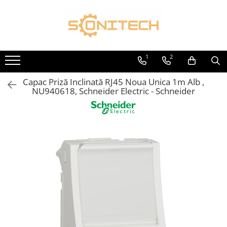
Toate Produsele
FOTOVOLTAICE
1
2
Acumulatori
Capac Priză Inclinată RJ45 Noua Unica 1m Alb ,
ATS / Comutatoare Transfer
NU940618, Schneider Electric - Schneider
Cabluri
Componente electrice
Invertoare
Panouri Fotovoltaice
Rack-uri
Sisteme de montaj
Sisteme de prindere
Sisteme Fotovoltaice Complete cu
Montaj