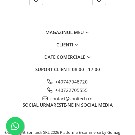
Suporturi de fixare
Termostate
Variator de tensiune
Întrerupătoare
MAGAZINUL MEU
Protecția circuitelor, protecții
CLIENTI
diferențiale și descărcătoare
Contactoare
DATE COMERCIALE
Contactoare modulare
SUPORT CLIENTI
08:00 - 17:00
Descărcătoare
+40747948720
Protecții diferențiale
+40722705555
Separatoare
contact@sonitech.ro
Siguranțe fuzibile
SOCIAL
URMARESTE-NE IN SOCIAL MEDIA
Întrerupătoare automate și
accesorii
Protecția și comanda motoarelor
©Copyright Sonitech SRL 2026
Platforma E-commerce by Gomag
Contactoare