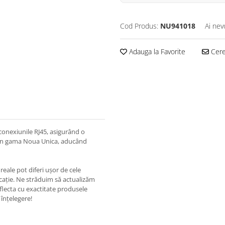
Cod Produs:
NU941018
Ai nev
Adauga la Favorite
Cere 
conexiunile RJ45, asigurând o
din gama Noua Unica, aducând
eale pot diferi ușor de cele
ricație. Ne străduim să actualizăm
eflecta cu exactitate produsele
înțelegere!