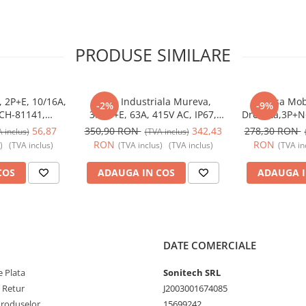
PRODUSE SIMILARE
, 2P+E, 10/16A,
Priza Industriala Mureva,
Fisa Mob
-2%
-9%
SCH-81141,
3P+N+E, 63A, 415V AC, IP67,
Dreapta,3P+N+
ic - Schneider
SCH-81183, Schneider Electric -
IP67, SCH-8
56,87
350,90 RON
342,43
278,30 RON
 inclus)
(TVA inclus)
Schneider
Electric
RON
RON
)
(TVA inclus)
(TVA inclus)
(TVA inclus)
(TVA in
COS
ADAUGA IN COS
ADAUGA I
DATE COMERCIALE
 Plata
Sonitech SRL
e Retur
J2003001674085
Produselor
15699242