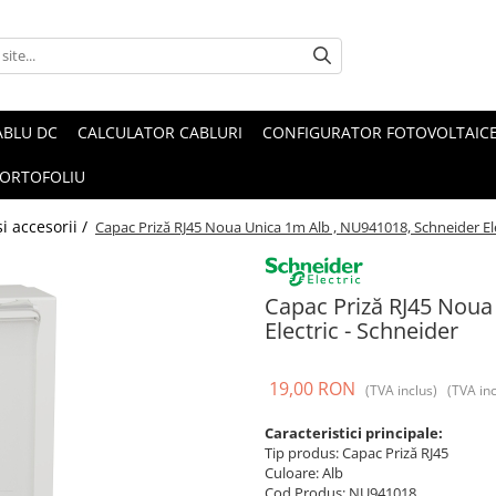
ABLU DC
CALCULATOR CABLURI
CONFIGURATOR FOTOVOLTAIC
ORTOFOLIU
i accesorii /
Capac Priză RJ45 Noua Unica 1m Alb , NU941018, Schneider Ele
Capac Priză RJ45 Noua
Electric - Schneider
19,00 RON
(TVA inclus)
(TVA inc
Caracteristici principale:
Tip produs: Capac Priză RJ45
Culoare: Alb
Cod Produs: NU941018