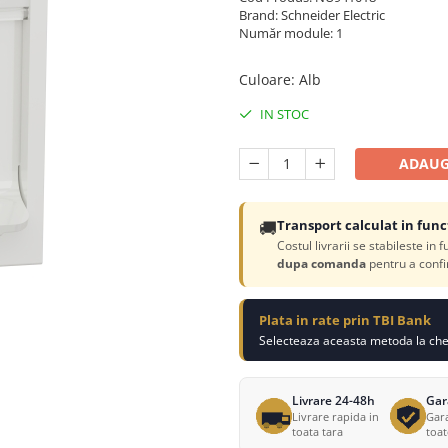
Brand: Schneider Electric
Număr module: 1
Culoare
:
Alb
IN STOC
ADAUG
🚚
Transport calculat in func
Costul livrarii se stabileste in 
dupa comanda
pentru a confi
Plata in rate prin TBI Bank
Selecteaza aceasta metoda la chec
Livrare 24-48h
Gar
Livrare rapida in
Gara
toata tara
toa