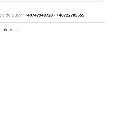
oie de ajutor?
+40747948720
/
+40722705555
informatii