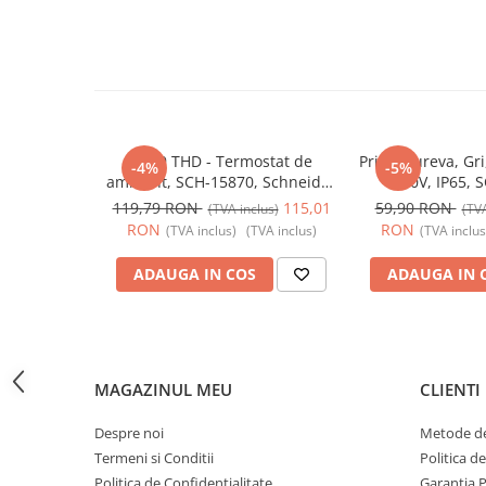
Butoane
Cadre de montaj aparent
Detectoare de mișcare
Doze
Obturatoare
Acti9 THD - Termostat de
Priza Mureva, Gri
-4%
-5%
ambient, SCH-15870, Schneider
250V, IP65, 
Prelungitoare, Stechere, Accesorii
Electric - Schneider
Schneider Electr
119,79 RON
115,01
59,90 RON
(TVA inclus)
(TVA
Prize
RON
RON
(TVA inclus)
(TVA inclus)
(TVA inclus
Prize de difuzor
ADAUGA IN COS
ADAUGA IN 
Prize internet
Prize multimedia
Prize TV
MAGAZINUL MEU
CLIENTI
Prize și fișe industriale
Rame
Despre noi
Metode de
Termeni si Conditii
Politica d
Sonerii
Politica de Confidentialitate
Garantia 