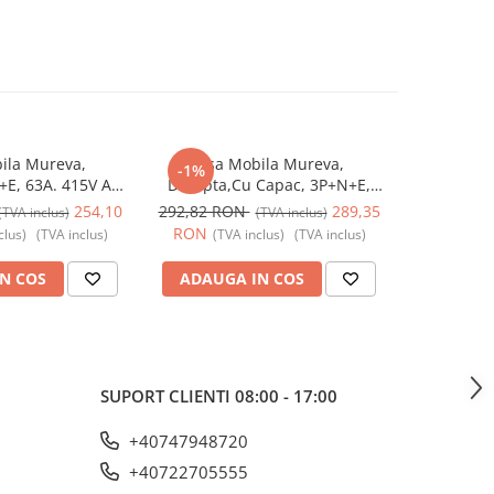
ila Mureva,
Fisa Mobila Mureva,
Fisa In
-1%
-3%
E, 63A. 415V AC,
Dreapta,Cu Capac, 3P+N+E,
3P+N+E, 3
1383, Schneider
63A. 415V AC, IP67, SCH-81383,
SCH-83521, 
254,10
292,82 RON
289,35
96,80 R
(TVA inclus)
(TVA inclus)
 - Schneider
Schneider Electric - Schneider
RON
RON
clus)
(TVA inclus)
(TVA inclus)
(TVA inclus)
(TV
N COS
ADAUGA IN COS
ADAUG
SUPORT CLIENTI
08:00 - 17:00
+40747948720
+40722705555