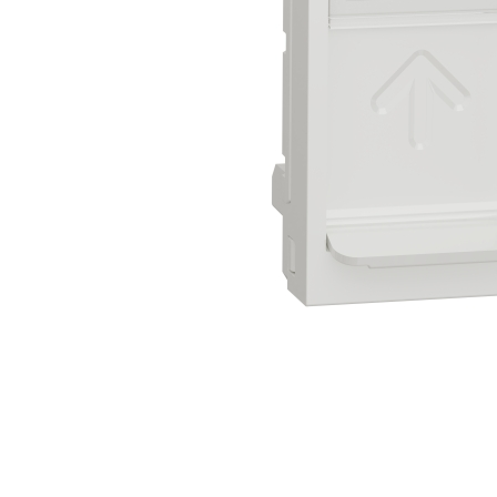
Busbar Șine Conexiuni
Cabluri și accesorii
Accesorii
Cabluri
Jgheab metalic
Papuci CU și AL
Pat de cablu PVC
Pini, riglete, cleme
Presetupe
Țeavă PVC și copex
Cofrete, dulapuri și doze
Cofrete de plastic și accesorii
Coftere metalice și accesorii
Doze
Coliere de plastic