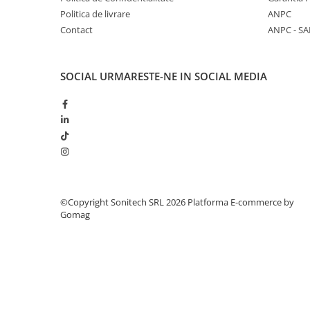
Suporturi de fixare
Politica de livrare
ANPC
Termostate
Contact
ANPC - SA
Variator de tensiune
Întrerupătoare
SOCIAL
URMARESTE-NE IN SOCIAL MEDIA
Protecția circuitelor, protecții
diferențiale și descărcătoare
Contactoare
Contactoare modulare
Descărcătoare
Protecții diferențiale
©Copyright Sonitech SRL 2026
Platforma E-commerce by
Separatoare
Gomag
Siguranțe fuzibile
Întrerupătoare automate și
accesorii
Protecția și comanda motoarelor
Contactoare