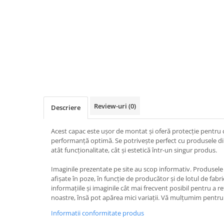
Iluminat
Altele
Iluminat de Siguranță
Lumini exterioare
Lămpi și componente
Senzori
Paratrasnet și Protecție la Trăsnet
Review-uri
(0)
Descriere
Catarge
Montaj Lateral Catarg
Acest capac este ușor de montat și oferă protecție pentru 
Montaj pe acoperis
performanță optimă. Se potrivește perfect cu produsele 
atât funcționalitate, cât și estetică într-un singur produs.
Paratrăsnete ESE — PDA Integrat
Electric
Imaginile prezentate pe site au scop informativ. Produsele r
afișate în poze, în funcție de producător și de lotul de fab
Piese de adaptare
informațiile și imaginile cât mai frecvent posibil pentru a r
Prize, întrerupătoare, detectoare
noastre, însă pot apărea mici variații. Vă mulțumim pentru 
de mișcare și accesorii
Informatii conformitate produs
Altele