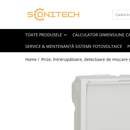
Toate Produsele
FOTOVOLTAICE
TOATE PRODUSELE
CALCULATOR DIMENSIUNE C
Acumulatori
SERVICE & MENTENANȚĂ SISTEME FOTOVOLTAICE
P
ATS / Comutatoare Transfer
Cabluri
Home /
Prize, întrerupătoare, detectoare de mișcare ș
Componente electrice
Invertoare
Panouri Fotovoltaice
Rack-uri
Sisteme de montaj
Sisteme de prindere
Sisteme Fotovoltaice Complete cu
Montaj