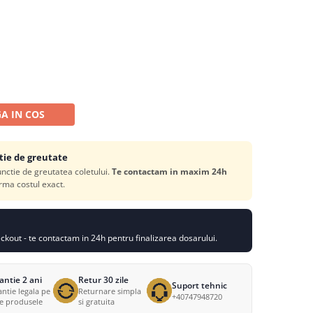
A IN COS
tie de greutate
functie de greutatea coletului.
Te contactam in maxim 24h
rma costul exact.
kout - te contactam in 24h pentru finalizarea dosarului.
antie 2 ani
Retur 30 zile
Suport tehnic
ntie legala pe
Returnare simpla
+40747948720
te produsele
si gratuita