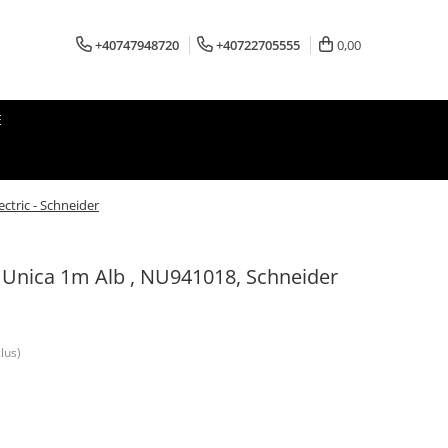
+40747948720
+40722705555
0,00
E
ctric - Schneider
 Unica 1m Alb , NU941018, Schneider
lus)