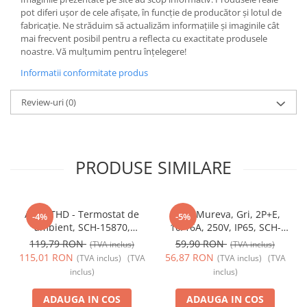
pot diferi ușor de cele afișate, în funcție de producător și lotul de
fabricație. Ne străduim să actualizăm informațiile și imaginile cât
mai frecvent posibil pentru a reflecta cu exactitate produsele
noastre. Vă mulțumim pentru înțelegere!
Informatii conformitate produs
Review-uri
(0)
PRODUSE SIMILARE
Acti9 THD - Termostat de
Priza Mureva, Gri, 2P+E,
-4%
-5%
ambient, SCH-15870,
10/16A, 250V, IP65, SCH-
Schneider Electric -
81141, Schneider Electric -
119,79 RON
59,90 RON
(TVA inclus)
(TVA inclus)
Schneider
Schneider
115,01 RON
56,87 RON
(TVA inclus)
(TVA
(TVA inclus)
(TVA
inclus)
inclus)
ADAUGA IN COS
ADAUGA IN COS