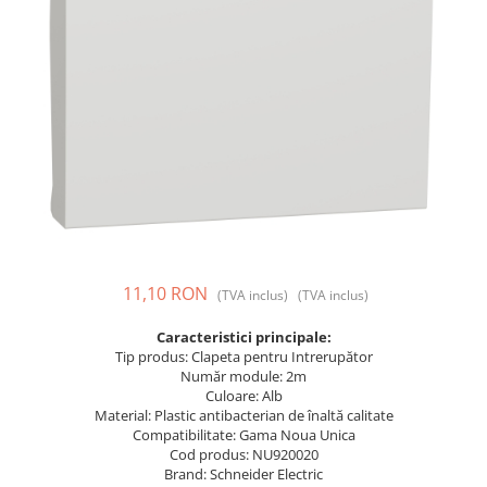
Prize și fișe industriale
Rame
Sonerii
Suporturi de fixare
Termostate
Variator de tensiune
Întrerupătoare
11,10 RON
(TVA inclus)
(TVA inclus)
Caracteristici principale:
Tip produs: Clapeta pentru Intrerupător
Număr module: 2m
Culoare: Alb
Material: Plastic antibacterian de înaltă calitate
Compatibilitate: Gama Noua Unica
Cod produs: NU920020
Brand: Schneider Electric