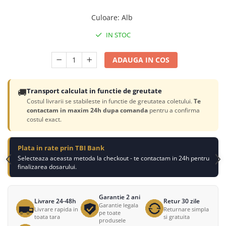
Culoare
:
Alb
IN STOC
ADAUGA IN COS
🚚
Transport calculat in functie de greutate
Costul livrarii se stabileste in functie de greutatea coletului.
Te
contactam in maxim 24h dupa comanda
pentru a confirma
costul exact.
Plata in rate prin TBI Bank
Selecteaza aceasta metoda la checkout - te contactam in 24h pentru
finalizarea dosarului.
Garantie 2 ani
Livrare 24-48h
Retur 30 zile
Garantie legala
Livrare rapida in
Returnare simpla
pe toate
toata tara
si gratuita
produsele