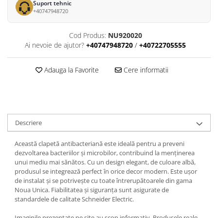
Suport tehnic
+40747948720
Cod Produs:
NU920020
Ai nevoie de ajutor?
+40747948720
/
+40722705555
Adauga la Favorite
Cere informatii
Descriere
Această clapetă antibacteriană este ideală pentru a preveni
dezvoltarea bacteriilor și microbilor, contribuind la menținerea
unui mediu mai sănătos. Cu un design elegant, de culoare albă,
produsul se integrează perfect în orice decor modern. Este ușor
de instalat și se potrivește cu toate întrerupătoarele din gama
Noua Unica. Fiabilitatea și siguranța sunt asigurate de
standardele de calitate Schneider Electric.
Imaginile prezentate pe site au scop informativ. Produsele reale