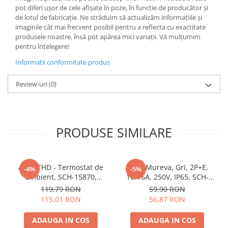
pot diferi ușor de cele afișate în poze, în funcție de producător și
Butoane
de lotul de fabricație. Ne străduim să actualizăm informațiile și
imaginile cât mai frecvent posibil pentru a reflecta cu exactitate
Cadre de montaj aparent
produsele noastre, însă pot apărea mici variații. Vă mulțumim
Detectoare de mișcare
pentru înțelegere!
Doze
Informatii conformitate produs
Obturatoare
Review-uri
(0)
Prelungitoare, Stechere, Accesorii
Prize
Prize de difuzor
PRODUSE SIMILARE
Prize internet
Prize multimedia
Acti9 THD - Termostat de
Priza Mureva, Gri, 2P+E,
-4%
-5%
Prize TV
ambient, SCH-15870,
10/16A, 250V, IP65, SCH-
Prize și fișe industriale
Schneider Electric -
81141, Schneider Electric -
119,79 RON
59,90 RON
Schneider
Schneider
115,01 RON
56,87 RON
Rame
Sonerii
ADAUGA IN COS
ADAUGA IN COS