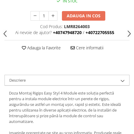
IN STOC
Iluminat
Altele
ADAUGA IN COS
Iluminat de Siguranță
Cod Produs:
LMR8264003
Lumini exterioare
Ai nevoie de ajutor?
+40747948720
/
+40722705555
Lămpi și componente
Adauga la Favorite
Cere informatii
Senzori
Paratrasnet și Protecție la Trăsnet
Catarge
Montaj Lateral Catarg
Descriere
Montaj pe acoperis
Doza Montaj Rigips Easy Styl 4 Module este soluția perfectă
Paratrăsnete ESE — PDA Integrat
pentru a instala module electrice într-un perete de rigips,
Electric
asigurându-se astfel un montaj ușor, rapid și estetic. Este ideală
Piese de adaptare
pentru utilizarea în diverse aplicații electrice, de la instalări de
întrerupătoare și prize până la module de control sau
Prize, întrerupătoare, detectoare
automatizare.
de mișcare și accesorii
Altele
Imaginile prezentate pe site au scop informativ. Produsele reale