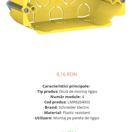
Busbar Șine Conexiuni
Cabluri și accesorii
Accesorii
Cabluri
Jgheab metalic
Papuci CU și AL
Pat de cablu PVC
Pini, riglete, cleme
8,16 RON
Presetupe
Țeavă PVC și copex
Caracteristici principale:
-
Tip produs:
Doză de montaj rigips
Cofrete, dulapuri și doze
-
Număr module:
4
Cofrete de plastic și accesorii
-
Cod produs:
LMR8264003
-
Brand:
Schneider Electric
Coftere metalice și accesorii
-
Material:
Plastic rezistent
-
Utilizare:
Montaj pe perete de rigips
Doze
Coliere de plastic