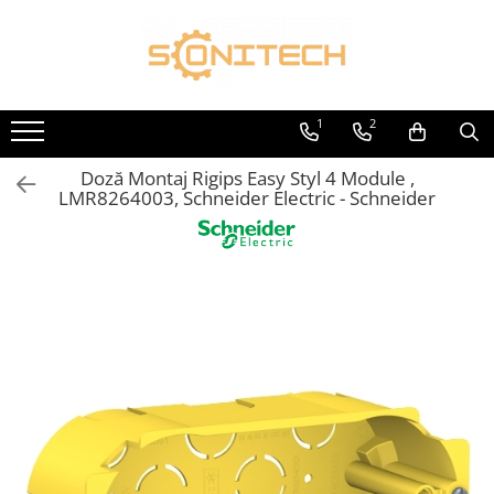
Toate Produsele
FOTOVOLTAICE
1
2
Acumulatori
Doză Montaj Rigips Easy Styl 4 Module ,
ATS / Comutatoare Transfer
LMR8264003, Schneider Electric - Schneider
Cabluri
Componente electrice
Invertoare
Panouri Fotovoltaice
Rack-uri
Sisteme de montaj
Sisteme de prindere
Sisteme Fotovoltaice Complete cu
Montaj