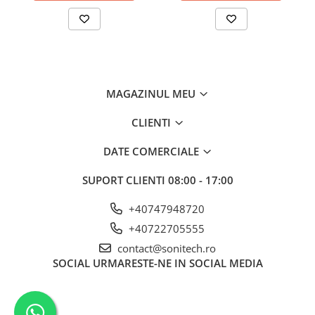
Suporturi de fixare
Termostate
Variator de tensiune
Întrerupătoare
MAGAZINUL MEU
Protecția circuitelor, protecții
diferențiale și descărcătoare
CLIENTI
Contactoare
Contactoare modulare
DATE COMERCIALE
Descărcătoare
SUPORT CLIENTI
08:00 - 17:00
Protecții diferențiale
+40747948720
Separatoare
+40722705555
Siguranțe fuzibile
contact@sonitech.ro
Întrerupătoare automate și
SOCIAL
URMARESTE-NE IN SOCIAL MEDIA
accesorii
Protecția și comanda motoarelor
Contactoare