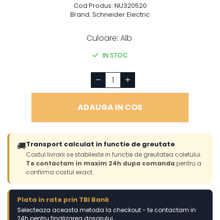
Cod Produs: NU320520
Brand: Schneider Electric
Culoare
:
Alb
IN STOC
ADAUGA IN COS
Transport calculat in functie de greutate
🚚
Costul livrarii se stabileste in functie de greutatea coletului.
Te contactam in maxim 24h dupa comanda
pentru a
confirma costul exact.
Plata in rate prin TBI Bank
Selecteaza aceasta metoda la checkout - te contactam in
24h pentru finalizarea dosarului.