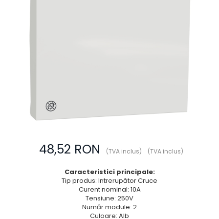
Prize multimedia
Prize TV
Prize și fișe industriale
Rame
Sonerii
Suporturi de fixare
Termostate
Variator de tensiune
Întrerupătoare
48,52 RON
(TVA inclus)
(TVA inclus)
Caracteristici principale:
Tip produs: Intrerupător Cruce
Curent nominal: 10A
Tensiune: 250V
Număr module: 2
Culoare: Alb