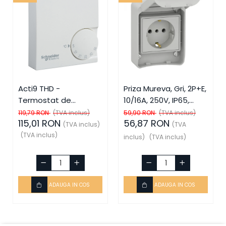
Acti9 THD -
Priza Mureva, Gri, 2P+E,
Termostat de
10/16A, 250V, IP65,
ambient, SCH-15870,
SCH-81141, Schneider
119,79 RON
(TVA inclus)
59,90 RON
(TVA inclus)
115,01 RON
56,87 RON
Schneider Electric -
Electric - Schneider
(TVA inclus)
(TVA
Schneider
(TVA inclus)
inclus)
(TVA inclus)
ADAUGA IN COS
ADAUGA IN COS