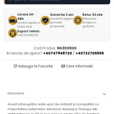
Livrare 24-
Garantie 2 ani
Retur 30 zile
48h
Garantie legala
Returnare
pe toate
simpla si
Livrare rapida in
produsele
gratuita
toata tara
Suport tehnic
+40747948720
Cod Produs:
NU320520
Ai nevoie de ajutor?
+40747948720
/
+40722705555
Adauga la Favorite
Cere informatii
Descriere
Acest intrerupător este ușor de instalat și compatibil cu
majoritatea sistemelor electrice standard. Finisajul alb
antibacterian ajută la prevenirea acumulării de bacterii,