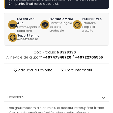
24h pentru finalizarea dosarului.
Livrare 24-
Garantie 2 ani
Retur 30 zile
48h
Garantie legala
Returnare
pe toate
simpla si
Livrare rapida in
produsele
gratuita
toata tara
Suport tehnic
+40747948720
Cod Produs:
NU328330
Ai nevoie de ajutor?
+40747948720
/
+40722705555
Adauga la Favorite
Cere informatii
Descriere
Designul modern din aluminiu al acestui intrerupător îl face
să se potrivească perfect în orice spațiu, oferind o