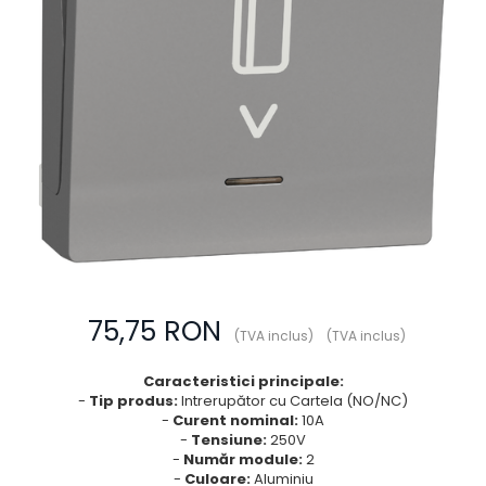
Prize multimedia
Prize TV
Prize și fișe industriale
Rame
Sonerii
Suporturi de fixare
Termostate
Variator de tensiune
Întrerupătoare
75,75 RON
(TVA inclus)
(TVA inclus)
Caracteristici principale:
-
Tip produs:
Intrerupător cu Cartela (NO/NC)
-
Curent nominal:
10A
-
Tensiune:
250V
-
Număr module:
2
-
Culoare:
Aluminiu