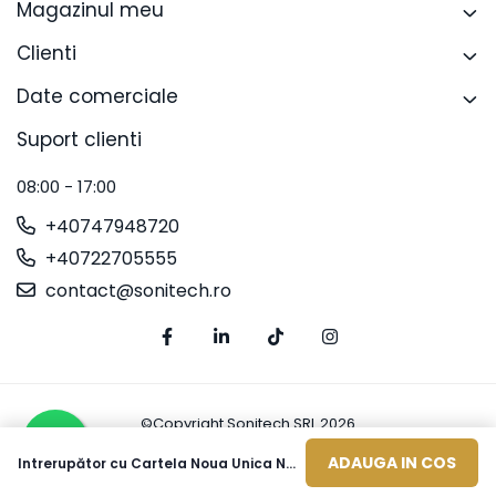
Magazinul meu
Clienti
Date comerciale
Suport clienti
08:00 - 17:00
+40747948720
+40722705555
contact@sonitech.ro
©Copyright Sonitech SRL 2026
Platforma E-commerce by Gomag
ADAUGA IN COS
Intrerupător cu Cartela Noua Unica NO/NC 10A 2m Aluminiu, NU328330, Schneider Electric - Schneider