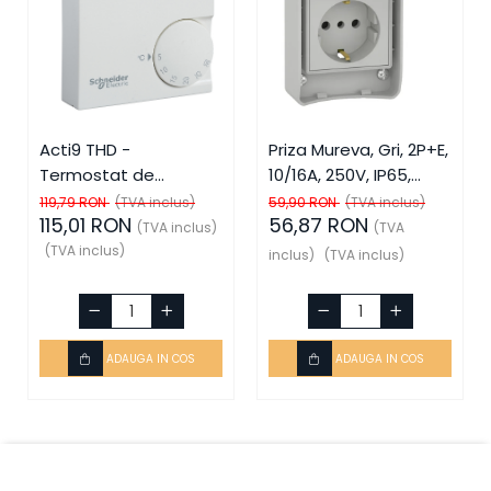
Acti9 THD -
Priza Mureva, Gri, 2P+E,
Termostat de
10/16A, 250V, IP65,
ambient, SCH-15870,
SCH-81141, Schneider
119,79 RON
(TVA inclus)
59,90 RON
(TVA inclus)
115,01 RON
56,87 RON
Schneider Electric -
Electric - Schneider
(TVA inclus)
(TVA
Schneider
(TVA inclus)
inclus)
(TVA inclus)
ADAUGA IN COS
ADAUGA IN COS