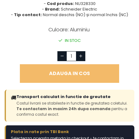
-
Cod produs:
NU328330
-
Brand:
Schneider Electric
-
Tip contact:
Normal deschis (NO) și normal închis (NC)
Culoare
:
Aluminiu
IN STOC
ADAUGA IN COS
Transport calculat in functie de greutate
🚚
Costul livrarii se stabileste in functie de greutatea coletului.
Te contactam in maxim 24h dupa comanda
pentru a
confirma costul exact.
Plata in rate prin TBI Bank
Selecteaza aceasta metoda la checkout - te contactam in