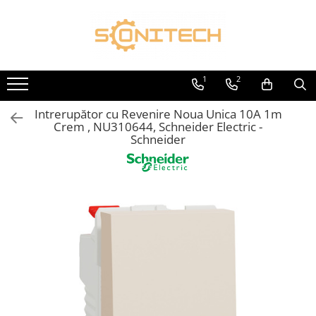
Toate Produsele
FOTOVOLTAICE
1
2
Acumulatori
Intrerupător cu Revenire Noua Unica 10A 1m
ATS / Comutatoare Transfer
Crem , NU310644, Schneider Electric -
Cabluri
Schneider
Componente electrice
Invertoare
Panouri Fotovoltaice
Rack-uri
Sisteme de montaj
Sisteme de prindere
Sisteme Fotovoltaice Complete cu
Montaj