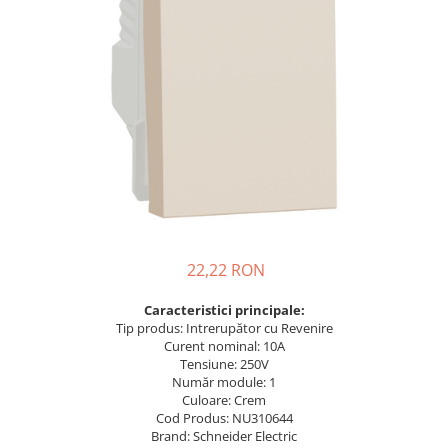
Busbar Șine Conexiuni
Cabluri și accesorii
Accesorii
Cabluri
Jgheab metalic
Papuci CU și AL
Pat de cablu PVC
Pini, riglete, cleme
Presetupe
22,22 RON
Țeavă PVC și copex
Caracteristici principale:
Cofrete, dulapuri și doze
Tip produs: Intrerupător cu Revenire
Cofrete de plastic și accesorii
Curent nominal: 10A
Tensiune: 250V
Coftere metalice și accesorii
Număr module: 1
Culoare: Crem
Doze
Cod Produs: NU310644
Coliere de plastic
Brand: Schneider Electric