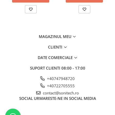
Suporturi de fixare
Termostate
Variator de tensiune
Întrerupătoare
Protecția circuitelor, protecții
MAGAZINUL MEU
diferențiale și descărcătoare
Contactoare
CLIENTI
Contactoare modulare
DATE COMERCIALE
Descărcătoare
SUPORT CLIENTI
08:00 - 17:00
Protecții diferențiale
Separatoare
+40747948720
+40722705555
Siguranțe fuzibile
contact@sonitech.ro
Întrerupătoare automate și
SOCIAL
URMARESTE-NE IN SOCIAL MEDIA
accesorii
Protecția și comanda motoarelor
Contactoare