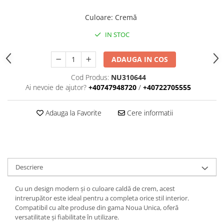
Iluminat
Culoare
:
Cremă
Altele
Iluminat de Siguranță
IN STOC
Lumini exterioare
ADAUGA IN COS
Lămpi și componente
Cod Produs:
NU310644
Senzori
Ai nevoie de ajutor?
+40747948720
/
+40722705555
Paratrasnet și Protecție la Trăsnet
Catarge
Adauga la Favorite
Cere informatii
Montaj Lateral Catarg
Montaj pe acoperis
Paratrăsnete ESE — PDA Integrat
Electric
Descriere
Piese de adaptare
Cu un design modern și o culoare caldă de crem, acest
Prize, întrerupătoare, detectoare
intrerupător este ideal pentru a completa orice stil interior.
de mișcare și accesorii
Compatibil cu alte produse din gama Noua Unica, oferă
versatilitate și fiabilitate în utilizare.
Altele