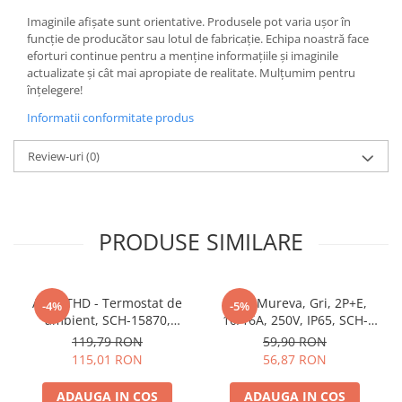
Butoane
Imaginile afișate sunt orientative. Produsele pot varia ușor în
funcție de producător sau lotul de fabricație. Echipa noastră face
Cadre de montaj aparent
eforturi continue pentru a menține informațiile și imaginile
actualizate și cât mai apropiate de realitate. Mulțumim pentru
Detectoare de mișcare
înțelegere!
Doze
Informatii conformitate produs
Obturatoare
Review-uri
(0)
Prelungitoare, Stechere, Accesorii
Prize
Prize de difuzor
PRODUSE SIMILARE
Prize internet
Prize multimedia
Prize TV
Acti9 THD - Termostat de
Priza Mureva, Gri, 2P+E,
-4%
-5%
ambient, SCH-15870,
10/16A, 250V, IP65, SCH-
Prize și fișe industriale
Schneider Electric -
81141, Schneider Electric -
119,79 RON
59,90 RON
Schneider
Schneider
Rame
115,01 RON
56,87 RON
Sonerii
ADAUGA IN COS
ADAUGA IN COS