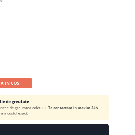
re
A IN COS
tie de greutate
functie de greutatea coletului.
Te contactam in maxim 24h
rma costul exact.