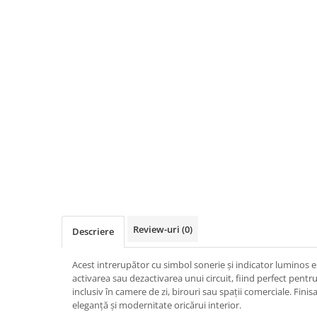
Iluminat
Altele
Iluminat de Siguranță
Lumini exterioare
Lămpi și componente
Senzori
Paratrasnet și Protecție la Trăsnet
Catarge
Montaj Lateral Catarg
Montaj pe acoperis
Paratrăsnete ESE — PDA Integrat
Review-uri
(0)
Descriere
Electric
Piese de adaptare
Acest intrerupător cu simbol sonerie și indicator luminos 
activarea sau dezactivarea unui circuit, fiind perfect pentru u
Prize, întrerupătoare, detectoare
inclusiv în camere de zi, birouri sau spații comerciale. Fini
de mișcare și accesorii
eleganță și modernitate oricărui interior.
Altele