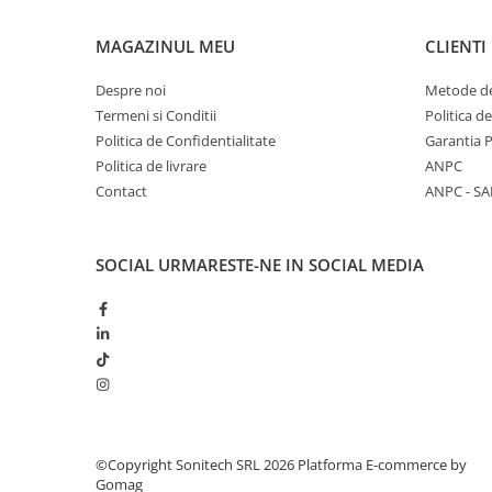
Suporturi de fixare
Termostate
MAGAZINUL MEU
CLIENTI
Variator de tensiune
Despre noi
Metode de
Întrerupătoare
Termeni si Conditii
Politica d
Politica de Confidentialitate
Garantia 
Protecția circuitelor, protecții
Politica de livrare
ANPC
diferențiale și descărcătoare
Contact
ANPC - SA
Contactoare
Contactoare modulare
SOCIAL
URMARESTE-NE IN SOCIAL MEDIA
Descărcătoare
Protecții diferențiale
Separatoare
Siguranțe fuzibile
Întrerupătoare automate și
accesorii
Protecția și comanda motoarelor
©Copyright Sonitech SRL 2026
Platforma E-commerce by
Gomag
Contactoare