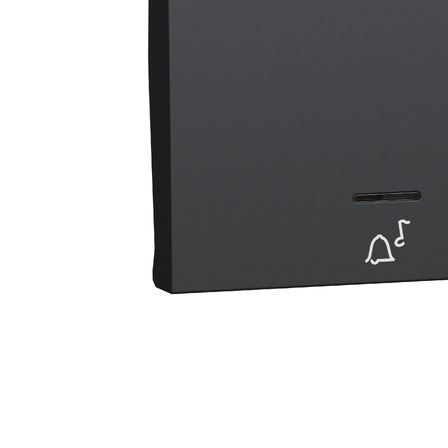
Busbar Șine Conexiuni
Cabluri și accesorii
Accesorii
Cabluri
Jgheab metalic
Papuci CU și AL
Pat de cablu PVC
Pini, riglete, cleme
Presetupe
Țeavă PVC și copex
Cofrete, dulapuri și doze
Cofrete de plastic și accesorii
Coftere metalice și accesorii
Doze
Coliere de plastic