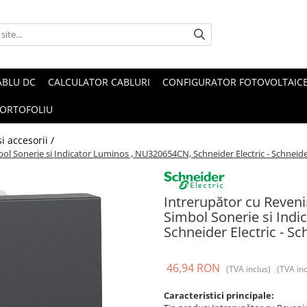
ABLU DC
CALCULATOR CABLURI
CONFIGURATOR FOTOVOLTAIC
ORTOFOLIU
i accesorii /
ol Sonerie si Indicator Luminos , NU320654CN, Schneider Electric - Schneid
Intrerupător cu Reven
Simbol Sonerie si Ind
Schneider Electric - Sc
46,94 RON
(TVA inclus)
(TVA inc
Caracteristici principale: