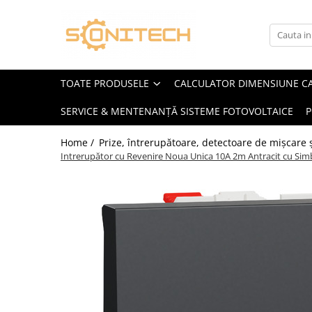
Toate Produsele
FOTOVOLTAICE
TOATE PRODUSELE
CALCULATOR DIMENSIUNE C
Acumulatori
SERVICE & MENTENANȚĂ SISTEME FOTOVOLTAICE
P
ATS / Comutatoare Transfer
Cabluri
Home /
Prize, întrerupătoare, detectoare de mișcare ș
Intrerupător cu Revenire Noua Unica 10A 2m Antracit cu Simb
Componente electrice
Invertoare
Panouri Fotovoltaice
Rack-uri
Sisteme de montaj
Sisteme de prindere
Sisteme Fotovoltaice Complete cu
Montaj