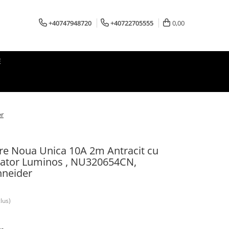
+40747948720
+40722705555
0,00
E
er
ire Noua Unica 10A 2m Antracit cu
icator Luminos , NU320654CN,
hneider
lus)