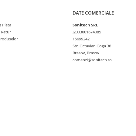
DATE COMERCIALE
 Plata
Sonitech SRL
e Retur
J2003001674085
Produselor
15699242
Str. Octavian Goga 36
L
Brasov, Brasov
comenzi@sonitech.ro