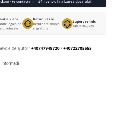
kout - te contactam in 24h pentru finalizarea dosarului.
antie 2 ani
Retur 30 zile
Suport tehnic
ntie legala pe
Returnare simpla
+40747948720
te produsele
si gratuita
nevoie de ajutor?
+40747948720
/
+40722705555
informatii