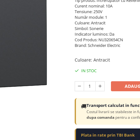
Tip produs: Intrerupător cu Reveni
Curent nominal: 10A
Tensiune: 250V
Număr module: 1
Culoare: Antracit
Simbol: Sonerie
Indicator luminos: Da
Cod Produs: NU320654CN
Brand: Schneider Electric
Culoare
:
Antracit
IN STOC
ADAUG
🚚
Transport calculat in func
Costul livrarii se stabileste in 
dupa comanda
pentru a confi
Plata in rate prin TBI Bank