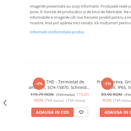
Imaginile prezentate au scop informativ. Produsele reale pot
Butoane
poze, în funcție de producător și de lotul de fabricație. Ne
Cadre de montaj aparent
informațiile și imaginile cât mai frecvent posibil pentru a r
noastre, însă pot apărea mici variații. Vă mulțumim pentru 
Detectoare de mișcare
Informatii conformitate produs
Doze
Obturatoare
Prelungitoare, Stechere, Accesorii
Prize
Prize de difuzor
Prize internet
Acti9 THD - Termostat de
Priza Mureva, Gri
-4%
-5%
ambient, SCH-15870, Schneider
250V, IP65, 
Prize multimedia
Electric - Schneider
Schneider Electr
119,79 RON
115,01
59,90 RON
(TVA inclus)
(TVA
Prize TV
RON
RON
(TVA inclus)
(TVA inclus)
(TVA inclus
Prize și fișe industriale
ADAUGA IN COS
ADAUGA IN 
Rame
Sonerii