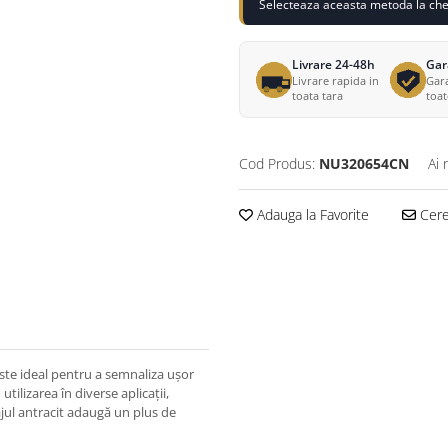
Selecteaza aceasta metoda la chec
Livrare 24-48h
Gar
Livrare rapida in
Gara
toata tara
toa
Cod Produs:
NU320654CN
Ai 
Adauga la Favorite
Cere 
este ideal pentru a semnaliza ușor
tilizarea în diverse aplicații,
sajul antracit adaugă un plus de