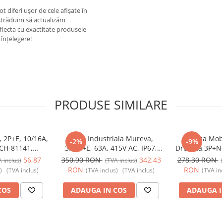
 diferi ușor de cele afișate în
 străduim să actualizăm
eflecta cu exactitate produsele
înțelegere!
PRODUSE SIMILARE
, 2P+E, 10/16A,
Priza Industriala Mureva,
Fisa Mob
-2%
-9%
SCH-81141,
3P+N+E, 63A, 415V AC, IP67,
Dreapta,3P+N+
ic - Schneider
SCH-81183, Schneider Electric -
IP67, SCH-8
56,87
350,90 RON
342,43
278,30 RON
 inclus)
(TVA inclus)
Schneider
Electric
RON
RON
)
(TVA inclus)
(TVA inclus)
(TVA inclus)
(TVA in
COS
ADAUGA IN COS
ADAUGA I