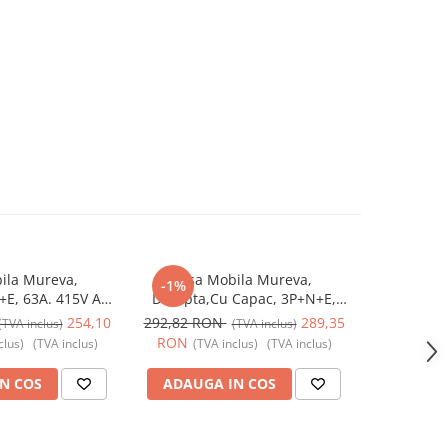
ila Mureva,
Fisa Mobila Mureva,
Fisa In
-1%
-3%
E, 63A. 415V AC,
Dreapta,Cu Capac, 3P+N+E,
3P+N+E, 3
1383, Schneider
63A. 415V AC, IP67, SCH-81383,
SCH-83521, 
254,10
292,82 RON
289,35
96,80 R
(TVA inclus)
(TVA inclus)
 - Schneider
Schneider Electric - Schneider
RON
RON
clus)
(TVA inclus)
(TVA inclus)
(TVA inclus)
(TV
N COS
ADAUGA IN COS
ADAUG