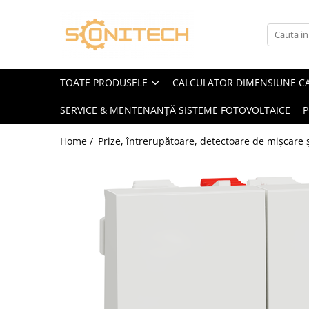
Toate Produsele
FOTOVOLTAICE
TOATE PRODUSELE
CALCULATOR DIMENSIUNE C
Acumulatori
SERVICE & MENTENANȚĂ SISTEME FOTOVOLTAICE
P
ATS / Comutatoare Transfer
Cabluri
Home /
Prize, întrerupătoare, detectoare de mișcare ș
Componente electrice
Invertoare
Panouri Fotovoltaice
Rack-uri
Sisteme de montaj
Sisteme de prindere
Sisteme Fotovoltaice Complete cu
Montaj