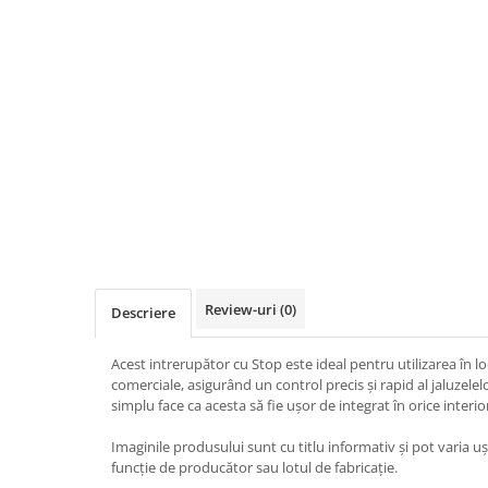
Iluminat
Altele
Iluminat de Siguranță
Lumini exterioare
Lămpi și componente
Senzori
Paratrasnet și Protecție la Trăsnet
Catarge
Montaj Lateral Catarg
Montaj pe acoperis
Review-uri
(0)
Descriere
Paratrăsnete ESE — PDA Integrat
Electric
Acest intrerupător cu Stop este ideal pentru utilizarea în lo
comerciale, asigurând un control precis și rapid al jaluzele
Piese de adaptare
simplu face ca acesta să fie ușor de integrat în orice interio
Prize, întrerupătoare, detectoare
Imaginile produsului sunt cu titlu informativ și pot varia uș
de mișcare și accesorii
funcție de producător sau lotul de fabricație.
Altele