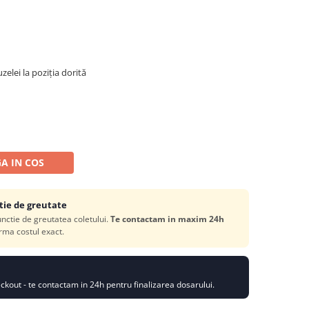
zelei la poziția dorită
A IN COS
tie de greutate
functie de greutatea coletului.
Te contactam in maxim 24h
rma costul exact.
kout - te contactam in 24h pentru finalizarea dosarului.