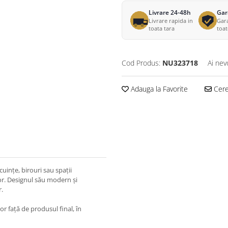
Livrare 24-48h
Gar
Livrare rapida in
Gara
toata tara
toa
Cod Produs:
NU323718
Ai nev
Adauga la Favorite
Cere 
cuințe, birouri sau spații
lor. Designul său modern și
r.
or față de produsul final, în