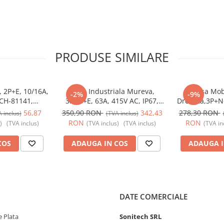
PRODUSE SIMILARE
, 2P+E, 10/16A,
Priza Industriala Mureva,
Fisa Mob
-2%
-9%
SCH-81141,
3P+N+E, 63A, 415V AC, IP67,
Dreapta,3P+N+
ic - Schneider
SCH-81183, Schneider Electric -
IP67, SCH-8
56,87
350,90 RON
342,43
278,30 RON
 inclus)
(TVA inclus)
Schneider
Electric
RON
RON
)
(TVA inclus)
(TVA inclus)
(TVA inclus)
(TVA in
COS
ADAUGA IN COS
ADAUGA I
DATE COMERCIALE
 Plata
Sonitech SRL