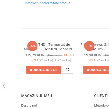
Informatii conformitate produs
Butoane
Cadre de montaj aparent
Detectoare de mișcare
Doze
Obturatoare
Prelungitoare, Stechere, Accesorii
Acti9 THD - Termostat de
Priza Mureva, Gri
-4%
-5%
ambient, SCH-15870, Schneider
250V, IP65, 
Prize
Electric - Schneider
Schneider Electr
119,79 RON
115,01
59,90 RON
(TVA inclus)
(TVA
Prize de difuzor
RON
RON
(TVA inclus)
(TVA inclus)
(TVA inclus
Prize internet
ADAUGA IN COS
ADAUGA IN 
Prize multimedia
Prize TV
Prize și fișe industriale
MAGAZINUL MEU
CLIENTI
Rame
Sonerii
Despre noi
Metode de