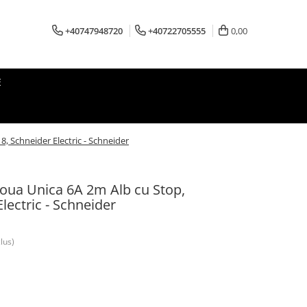
+40747948720
+40722705555
0,00
E
, Schneider Electric - Schneider
Noua Unica 6A 2m Alb cu Stop,
ectric - Schneider
lus)