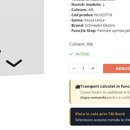
-
Număr module:
2
-
Culoare:
Alb
-
Cod produs:
NU323718
-
Gama:
Noua Unica
-
Brand:
Schneider Electric
-
Funcție Stop:
Permite oprirea jalu
Culoare
:
Alb
IN STOC
ADAUG
🚚
Transport calculat in func
Costul livrarii se stabileste in 
dupa comanda
pentru a confi
Plata in rate prin TBI Bank
Selecteaza aceasta metoda la chec