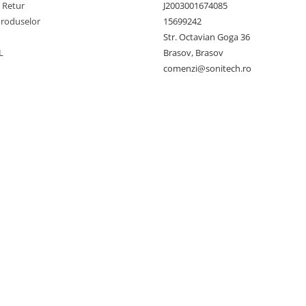
e Retur
J2003001674085
Produselor
15699242
Str. Octavian Goga 36
L
Brasov, Brasov
comenzi@sonitech.ro