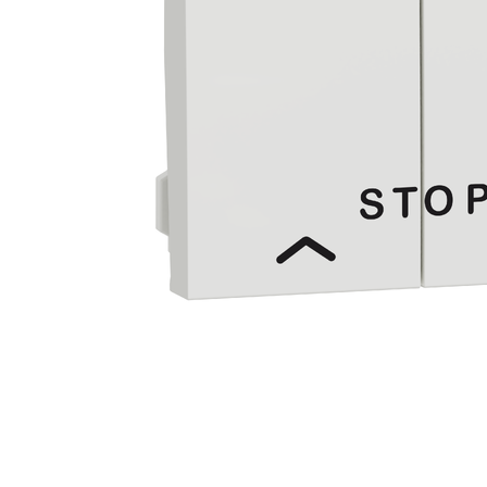
Busbar Șine Conexiuni
Cabluri și accesorii
Accesorii
Cabluri
Jgheab metalic
Papuci CU și AL
Pat de cablu PVC
Pini, riglete, cleme
Presetupe
Țeavă PVC și copex
Cofrete, dulapuri și doze
Cofrete de plastic și accesorii
Coftere metalice și accesorii
Doze
Coliere de plastic