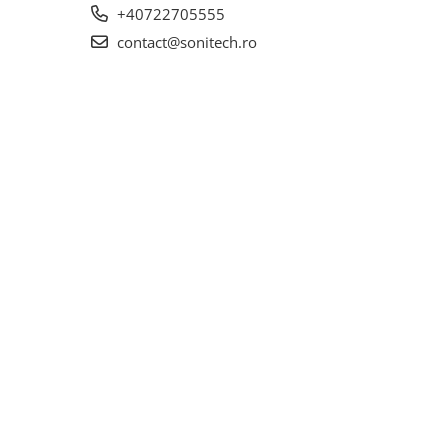
+40722705555
contact@sonitech.ro