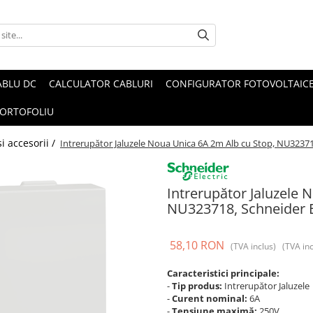
ABLU DC
CALCULATOR CABLURI
CONFIGURATOR FOTOVOLTAIC
ORTOFOLIU
i accesorii /
Intrerupător Jaluzele Noua Unica 6A 2m Alb cu Stop, NU323718
Intrerupător Jaluzele 
NU323718, Schneider El
58,10 RON
(TVA inclus)
(TVA inc
Caracteristici principale:
-
Tip produs:
Intrerupător Jaluzele
-
Curent nominal:
6A
-
Tensiune maximă:
250V