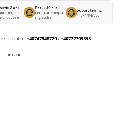
antie 2 ani
Retur 30 zile
Suport tehnic
ntie legala pe
Returnare simpla
+40747948720
te produsele
si gratuita
oie de ajutor?
+40747948720
/
+40722705555
informatii