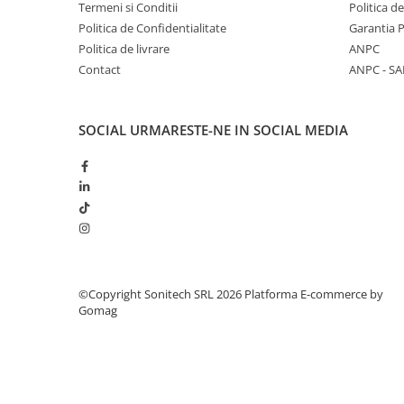
Termeni si Conditii
Politica d
Suporturi de fixare
Politica de Confidentialitate
Garantia 
Termostate
Politica de livrare
ANPC
Variator de tensiune
Contact
ANPC - SA
Întrerupătoare
Protecția circuitelor, protecții
SOCIAL
URMARESTE-NE IN SOCIAL MEDIA
diferențiale și descărcătoare
Contactoare
Contactoare modulare
Descărcătoare
Protecții diferențiale
Separatoare
©Copyright Sonitech SRL 2026
Platforma E-commerce by
Siguranțe fuzibile
Gomag
Întrerupătoare automate și
accesorii
Protecția și comanda motoarelor
Contactoare