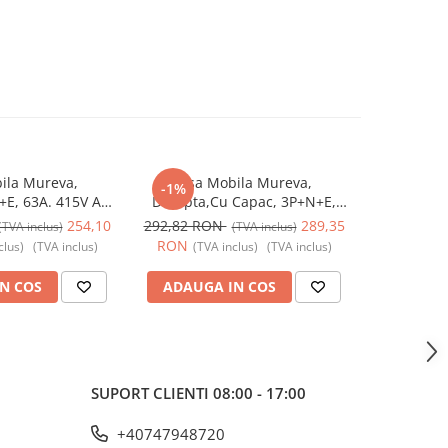
ila Mureva,
Fisa Mobila Mureva,
Fisa In
-1%
-3%
E, 63A. 415V AC,
Dreapta,Cu Capac, 3P+N+E,
3P+N+E, 3
1383, Schneider
63A. 415V AC, IP67, SCH-81383,
SCH-83521, 
254,10
292,82 RON
289,35
96,80 R
(TVA inclus)
(TVA inclus)
 - Schneider
Schneider Electric - Schneider
RON
RON
clus)
(TVA inclus)
(TVA inclus)
(TVA inclus)
(TV
N COS
ADAUGA IN COS
ADAUG
SUPORT CLIENTI
08:00 - 17:00
+40747948720