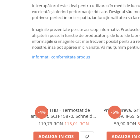
Iluminat
Intrerupătorul este ideal pentru utilizarea în medii de lucr
excelentă și oferind performanțe ridicate. Designul său mod
Altele
potrivesc perfect în orice spațiu, iar funcționalitatea sa face
Iluminat de Siguranță
Imaginile prezentate pe site au scop informativ. Produsele r
Lumini exterioare
afișate în poze, în funcție de producător și de lotul de fab
Lămpi și componente
informațiile și imaginile cât mai frecvent posibil pentru a r
noastre, însă pot apărea mici variații. Vă mulțumim pentru 
Senzori
Informatii conformitate produs
Paratrasnet și Protecție la Trăsnet
Catarge
Montaj Lateral Catarg
Montaj pe acoperis
Paratrăsnete ESE — PDA Integrat
Electric
Acti9 THD - Termostat de
Priza Mureva, Gri
-4%
-5%
Piese de adaptare
ambient, SCH-15870, Schneider
250V, IP65, 
Electric - Schneider
Schneider Electr
Prize, întrerupătoare, detectoare
119,79 RON
115,01 RON
59,90 RON
5
de mișcare și accesorii
ADAUGA IN COS
ADAUGA IN 
Altele