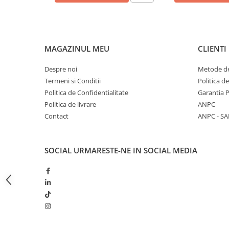
Butoane
Cadre de montaj aparent
Detectoare de mișcare
MAGAZINUL MEU
CLIENTI
Doze
Despre noi
Metode de
Obturatoare
Termeni si Conditii
Politica d
Prelungitoare, Stechere, Accesorii
Politica de Confidentialitate
Garantia 
Politica de livrare
ANPC
Prize
Contact
ANPC - SA
Prize de difuzor
Prize internet
SOCIAL
URMARESTE-NE IN SOCIAL MEDIA
Prize multimedia
Prize TV
Prize și fișe industriale
Rame
Sonerii