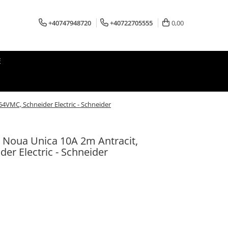
+40747948720
+40722705555
0,00
E
4VMC, Schneider Electric - Schneider
r Noua Unica 10A 2m Antracit,
r Electric - Schneider