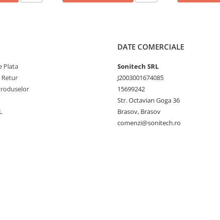
DATE COMERCIALE
 Plata
Sonitech SRL
e Retur
J2003001674085
Produselor
15699242
Str. Octavian Goga 36
L
Brasov, Brasov
comenzi@sonitech.ro