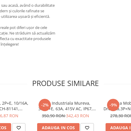
u sau acasă, având o durabilitate
ern și culorile rafinate se
 utilizarea ușoară și eficientă.
eale pot diferi ușor de cele
ricație. Ne străduim să actualizăm
eflecta cu exactitate produsele
înțelegere!
PRODUSE SIMILARE
, 2P+E, 10/16A,
Priza Industriala Mureva,
Fisa Mob
-2%
-9%
SCH-81141,
3P+N+E, 63A, 415V AC, IP67,
Dreapta,3P+N+
ic - Schneider
SCH-81183, Schneider Electric -
IP67, SCH-8
6,87 RON
350,90 RON
342,43 RON
278,30 R
Schneider
Electric
COS
ADAUGA IN COS
ADAUGA I