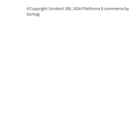
Suporturi de fixare
©Copyright Sonitech SRL 2026
Platforma E-commerce by
Termostate
Gomag
Variator de tensiune
Întrerupătoare
Protecția circuitelor, protecții
diferențiale și descărcătoare
Contactoare
Contactoare modulare
Descărcătoare
Protecții diferențiale
Separatoare
Siguranțe fuzibile
Întrerupătoare automate și
accesorii
Protecția și comanda motoarelor
Contactoare