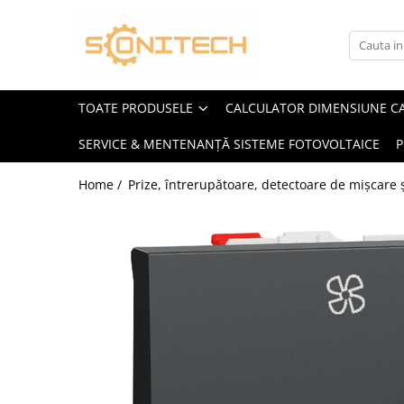
Toate Produsele
FOTOVOLTAICE
TOATE PRODUSELE
CALCULATOR DIMENSIUNE C
Acumulatori
SERVICE & MENTENANȚĂ SISTEME FOTOVOLTAICE
P
ATS / Comutatoare Transfer
Cabluri
Home /
Prize, întrerupătoare, detectoare de mișcare ș
Componente electrice
Invertoare
Panouri Fotovoltaice
Rack-uri
Sisteme de montaj
Sisteme de prindere
Sisteme Fotovoltaice Complete cu
Montaj