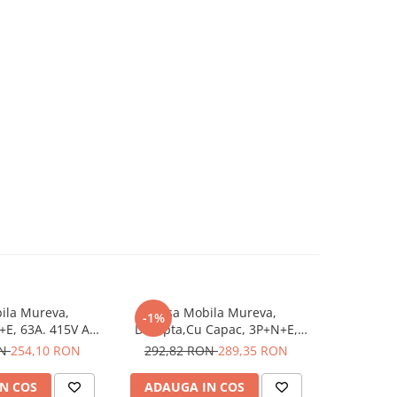
ila Mureva,
Fisa Mobila Mureva,
Fisa In
-1%
-3%
E, 63A. 415V AC,
Dreapta,Cu Capac, 3P+N+E,
3P+N+E, 3
1383, Schneider
63A. 415V AC, IP67, SCH-81383,
SCH-83521, 
ON
254,10 RON
292,82 RON
289,35 RON
96,80
 - Schneider
Schneider Electric - Schneider
N COS
ADAUGA IN COS
ADAUG