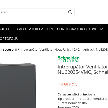
ABLU DC
CALCULATOR CABLURI
CONFIGURATOR FOTOVOLTAIC
ORTOFOLIU
i accesorii /
Intrerupător Ventilator Noua Unica 10A 2m Antracit, NU32035
Intrerupător Ventilato
NU320354VMC, Schneide
44,55 RON
Caracteristici principale:
Tip produs: Intrerupător Ventilator
Curent nominal: 10A
Tensiune: 250V