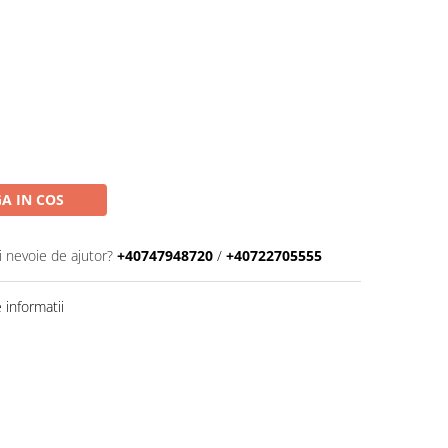
A IN COS
i nevoie de ajutor?
+40747948720
/
+40722705555
informatii