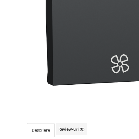
Busbar Șine Conexiuni
Cabluri și accesorii
Accesorii
Cabluri
Jgheab metalic
Papuci CU și AL
Pat de cablu PVC
Pini, riglete, cleme
Presetupe
Țeavă PVC și copex
Cofrete, dulapuri și doze
Cofrete de plastic și accesorii
Coftere metalice și accesorii
Doze
Review-uri
(0)
Descriere
Coliere de plastic