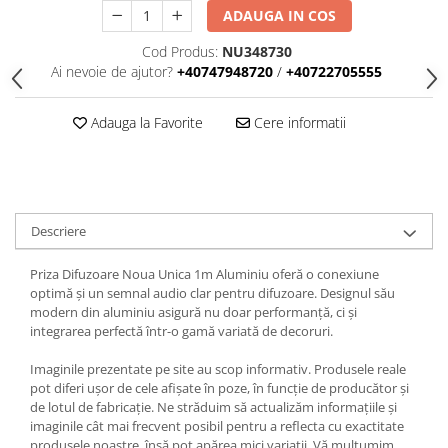
Iluminat
ADAUGA IN COS
Altele
Cod Produs:
NU348730
Iluminat de Siguranță
Ai nevoie de ajutor?
+40747948720
/
+40722705555
Lumini exterioare
Adauga la Favorite
Cere informatii
Lămpi și componente
Senzori
Paratrasnet și Protecție la Trăsnet
Catarge
Descriere
Montaj Lateral Catarg
Priza Difuzoare Noua Unica 1m Aluminiu oferă o conexiune
Montaj pe acoperis
optimă și un semnal audio clar pentru difuzoare. Designul său
Paratrăsnete ESE — PDA Integrat
modern din aluminiu asigură nu doar performanță, ci și
integrarea perfectă într-o gamă variată de decoruri.
Electric
Piese de adaptare
Imaginile prezentate pe site au scop informativ. Produsele reale
pot diferi ușor de cele afișate în poze, în funcție de producător și
Prize, întrerupătoare, detectoare
de lotul de fabricație. Ne străduim să actualizăm informațiile și
de mișcare și accesorii
imaginile cât mai frecvent posibil pentru a reflecta cu exactitate
Altele
produsele noastre, însă pot apărea mici variații. Vă mulțumim