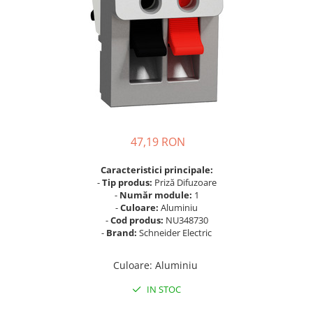
Busbar Șine Conexiuni
Cabluri și accesorii
Accesorii
Cabluri
Jgheab metalic
Papuci CU și AL
Pat de cablu PVC
47,19 RON
Pini, riglete, cleme
Caracteristici principale:
Presetupe
-
Tip produs:
Priză Difuzoare
-
Număr module:
1
Țeavă PVC și copex
-
Culoare:
Aluminiu
Cofrete, dulapuri și doze
-
Cod produs:
NU348730
-
Brand:
Schneider Electric
Cofrete de plastic și accesorii
Coftere metalice și accesorii
Culoare
:
Aluminiu
Doze
IN STOC
Coliere de plastic