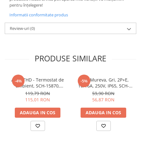
pentru înțelegere!
Butoane
Informatii conformitate produs
Cadre de montaj aparent
Detectoare de mișcare
Review-uri
(0)
Doze
Obturatoare
PRODUSE SIMILARE
Prelungitoare, Stechere, Accesorii
Prize
Prize de difuzor
Acti9 THD - Termostat de
Priza Mureva, Gri, 2P+E,
-4%
-5%
Prize internet
ambient, SCH-15870,
10/16A, 250V, IP65, SCH-
Schneider Electric -
81141, Schneider Electric -
119,79 RON
59,90 RON
Prize multimedia
Schneider
Schneider
115,01 RON
56,87 RON
Prize TV
ADAUGA IN COS
ADAUGA IN COS
Prize și fișe industriale
Rame
Sonerii