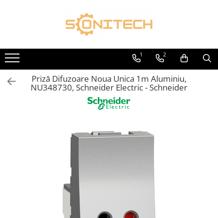
Toate Produsele
FOTOVOLTAICE
1
2
Acumulatori
Priză Difuzoare Noua Unica 1m Aluminiu,
ATS / Comutatoare Transfer
NU348730, Schneider Electric - Schneider
Cabluri
Componente electrice
Invertoare
Panouri Fotovoltaice
Rack-uri
Sisteme de montaj
Sisteme de prindere
Sisteme Fotovoltaice Complete cu
Montaj