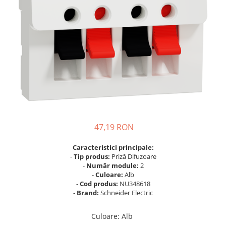
Busbar Șine Conexiuni
Cabluri și accesorii
Accesorii
Cabluri
Jgheab metalic
Papuci CU și AL
Pat de cablu PVC
Pini, riglete, cleme
47,19 RON
Presetupe
Țeavă PVC și copex
Caracteristici principale:
-
Tip produs:
Priză Difuzoare
Cofrete, dulapuri și doze
-
Număr module:
2
Cofrete de plastic și accesorii
-
Culoare:
Alb
-
Cod produs:
NU348618
Coftere metalice și accesorii
-
Brand:
Schneider Electric
Doze
Culoare
:
Alb
Coliere de plastic