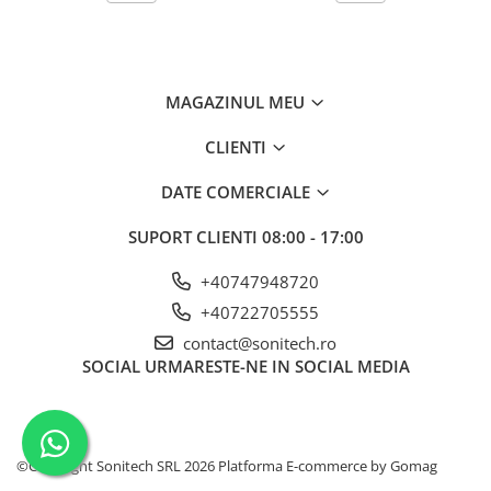
Suporturi de fixare
Termostate
Variator de tensiune
MAGAZINUL MEU
Întrerupătoare
Protecția circuitelor, protecții
CLIENTI
diferențiale și descărcătoare
DATE COMERCIALE
Contactoare
Contactoare modulare
SUPORT CLIENTI
08:00 - 17:00
Descărcătoare
+40747948720
Protecții diferențiale
+40722705555
Separatoare
contact@sonitech.ro
SOCIAL
URMARESTE-NE IN SOCIAL MEDIA
Siguranțe fuzibile
Întrerupătoare automate și
accesorii
Protecția și comanda motoarelor
©Copyright Sonitech SRL 2026
Platforma E-commerce by Gomag
Contactoare