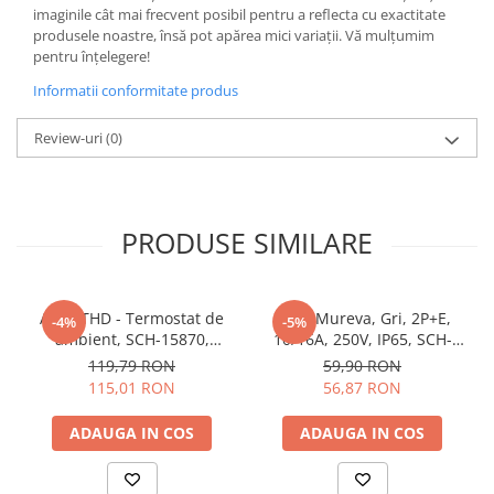
imaginile cât mai frecvent posibil pentru a reflecta cu exactitate
Butoane
produsele noastre, însă pot apărea mici variații. Vă mulțumim
pentru înțelegere!
Cadre de montaj aparent
Informatii conformitate produs
Detectoare de mișcare
Doze
Review-uri
(0)
Obturatoare
Prelungitoare, Stechere, Accesorii
Prize
PRODUSE SIMILARE
Prize de difuzor
Prize internet
Acti9 THD - Termostat de
Priza Mureva, Gri, 2P+E,
-4%
-5%
Prize multimedia
ambient, SCH-15870,
10/16A, 250V, IP65, SCH-
Schneider Electric -
81141, Schneider Electric -
119,79 RON
59,90 RON
Prize TV
Schneider
Schneider
115,01 RON
56,87 RON
Prize și fișe industriale
ADAUGA IN COS
ADAUGA IN COS
Rame
Sonerii