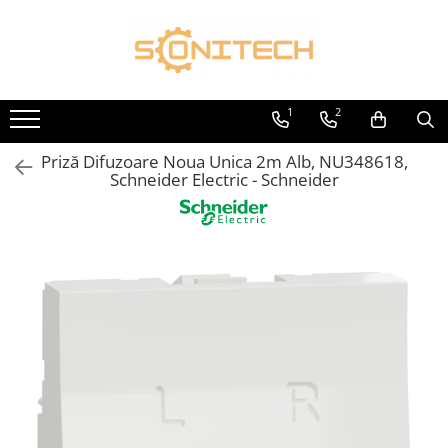
Toate Produsele
FOTOVOLTAICE
1
2
Acumulatori
Priză Difuzoare Noua Unica 2m Alb, NU348618,
ATS / Comutatoare Transfer
Schneider Electric - Schneider
Cabluri
Componente electrice
Invertoare
Panouri Fotovoltaice
Rack-uri
Sisteme de montaj
Sisteme de prindere
Sisteme Fotovoltaice Complete cu
Montaj