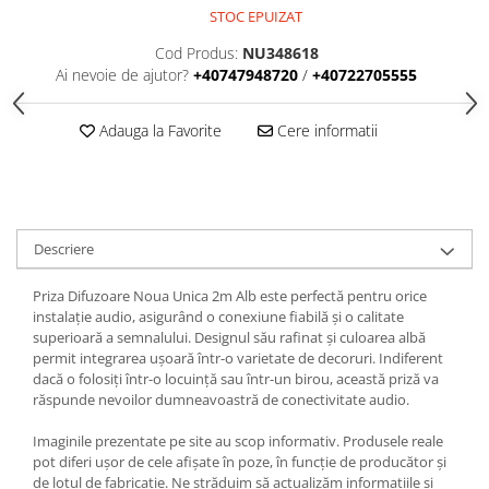
Iluminat
STOC EPUIZAT
Altele
Cod Produs:
NU348618
Ai nevoie de ajutor?
+40747948720
/
+40722705555
Iluminat de Siguranță
Lumini exterioare
Adauga la Favorite
Cere informatii
Lămpi și componente
Senzori
Paratrasnet și Protecție la Trăsnet
Catarge
Descriere
Montaj Lateral Catarg
Priza Difuzoare Noua Unica 2m Alb este perfectă pentru orice
Montaj pe acoperis
instalație audio, asigurând o conexiune fiabilă și o calitate
superioară a semnalului. Designul său rafinat și culoarea albă
Paratrăsnete ESE — PDA Integrat
permit integrarea ușoară într-o varietate de decoruri. Indiferent
Electric
dacă o folosiți într-o locuință sau într-un birou, această priză va
Piese de adaptare
răspunde nevoilor dumneavoastră de conectivitate audio.
Prize, întrerupătoare, detectoare
Imaginile prezentate pe site au scop informativ. Produsele reale
de mișcare și accesorii
pot diferi ușor de cele afișate în poze, în funcție de producător și
Altele
de lotul de fabricație. Ne străduim să actualizăm informațiile și