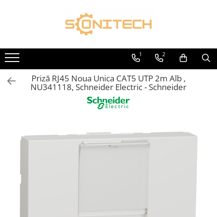
Toate Produsele
FOTOVOLTAICE
1
2
Acumulatori
Priză RJ45 Noua Unica CAT5 UTP 2m Alb ,
ATS / Comutatoare Transfer
NU341118, Schneider Electric - Schneider
Cabluri
Componente electrice
Invertoare
Panouri Fotovoltaice
Rack-uri
Sisteme de montaj
Sisteme de prindere
Sisteme Fotovoltaice Complete cu
Montaj