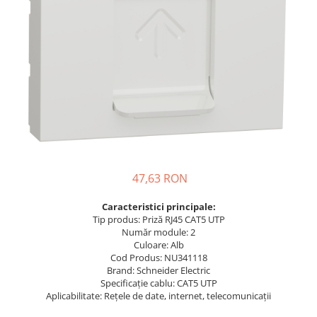
Busbar Șine Conexiuni
Cabluri și accesorii
Accesorii
Cabluri
Jgheab metalic
Papuci CU și AL
Pat de cablu PVC
Pini, riglete, cleme
47,63 RON
Presetupe
Țeavă PVC și copex
Caracteristici principale:
Tip produs: Priză RJ45 CAT5 UTP
Cofrete, dulapuri și doze
Număr module: 2
Cofrete de plastic și accesorii
Culoare: Alb
Cod Produs: NU341118
Coftere metalice și accesorii
Brand: Schneider Electric
Specificație cablu: CAT5 UTP
Doze
Aplicabilitate: Rețele de date, internet, telecomunicații
Coliere de plastic