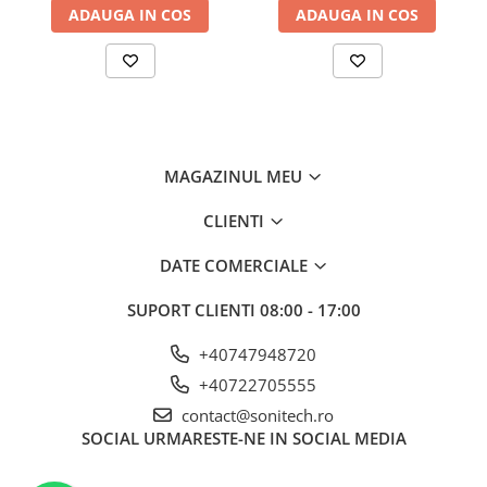
Suporturi de fixare
ADAUGA IN COS
ADAUGA IN COS
Termostate
Variator de tensiune
Întrerupătoare
Protecția circuitelor, protecții
diferențiale și descărcătoare
MAGAZINUL MEU
Contactoare
CLIENTI
Contactoare modulare
Descărcătoare
DATE COMERCIALE
Protecții diferențiale
SUPORT CLIENTI
08:00 - 17:00
Separatoare
+40747948720
Siguranțe fuzibile
+40722705555
Întrerupătoare automate și
contact@sonitech.ro
accesorii
SOCIAL
URMARESTE-NE IN SOCIAL MEDIA
Protecția și comanda motoarelor
Contactoare