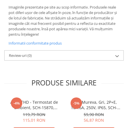
Butoane
Imaginile prezentate pe site au scop informativ. Produsele reale
pot diferi ușor de cele afișate în poze, în funcție de producător și
Cadre de montaj aparent
de lotul de fabricație. Ne străduim să actualizăm informațiile și
imaginile cât mai frecvent posibil pentru a reflecta cu exactitate
Detectoare de mișcare
produsele noastre, însă pot apărea mici variații. Vă mulțumim
Doze
pentru înțelegere!
Obturatoare
Informatii conformitate produs
Prelungitoare, Stechere, Accesorii
Review-uri
(0)
Prize
Prize de difuzor
Prize internet
PRODUSE SIMILARE
Prize multimedia
Prize TV
Acti9 THD - Termostat de
Priza Mureva, Gri, 2P+E,
-4%
-5%
Prize și fișe industriale
ambient, SCH-15870,
10/16A, 250V, IP65, SCH-
Rame
Schneider Electric -
81141, Schneider Electric -
119,79 RON
59,90 RON
Schneider
Schneider
115,01 RON
56,87 RON
Sonerii