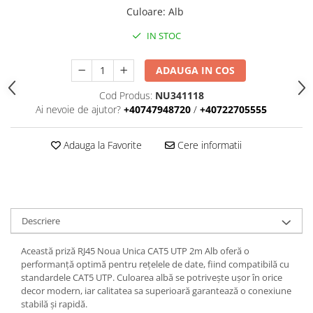
Iluminat
Culoare
:
Alb
Altele
IN STOC
Iluminat de Siguranță
Lumini exterioare
ADAUGA IN COS
Lămpi și componente
Cod Produs:
NU341118
Ai nevoie de ajutor?
+40747948720
/
+40722705555
Senzori
Paratrasnet și Protecție la Trăsnet
Adauga la Favorite
Cere informatii
Catarge
Montaj Lateral Catarg
Montaj pe acoperis
Paratrăsnete ESE — PDA Integrat
Descriere
Electric
Această priză RJ45 Noua Unica CAT5 UTP 2m Alb oferă o
Piese de adaptare
performanță optimă pentru rețelele de date, fiind compatibilă cu
Prize, întrerupătoare, detectoare
standardele CAT5 UTP. Culoarea albă se potrivește ușor în orice
de mișcare și accesorii
decor modern, iar calitatea sa superioară garantează o conexiune
stabilă și rapidă.
Altele