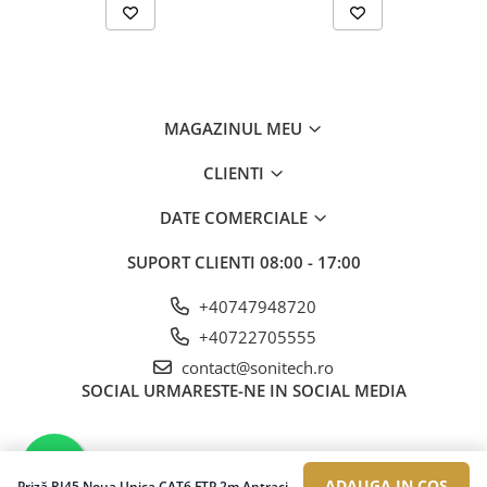
MAGAZINUL MEU
CLIENTI
DATE COMERCIALE
SUPORT CLIENTI
08:00 - 17:00
+40747948720
+40722705555
contact@sonitech.ro
SOCIAL
URMARESTE-NE IN SOCIAL MEDIA
ADAUGA IN COS
Priză RJ45 Noua Unica CAT6 FTP 2m Antracit , NU341954, Schneider Electric - Schneider