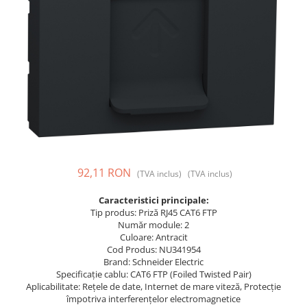
Prize și fișe industriale
Rame
Sonerii
Suporturi de fixare
Termostate
Variator de tensiune
Întrerupătoare
92,11 RON
(TVA inclus)
(TVA inclus)
Caracteristici principale:
Tip produs: Priză RJ45 CAT6 FTP
Număr module: 2
Culoare: Antracit
Cod Produs: NU341954
Brand: Schneider Electric
Specificație cablu: CAT6 FTP (Foiled Twisted Pair)
Aplicabilitate: Rețele de date, Internet de mare viteză, Protecție
împotriva interferențelor electromagnetice