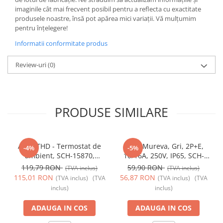
imaginile cât mai frecvent posibil pentru a reflecta cu exactitate
produsele noastre, însă pot apărea mici variații. Vă mulțumim
pentru înțelegere!
Informatii conformitate produs
Review-uri
(0)
PRODUSE SIMILARE
Acti9 THD - Termostat de
Priza Mureva, Gri, 2P+E,
-4%
-5%
ambient, SCH-15870,
10/16A, 250V, IP65, SCH-
Schneider Electric -
81141, Schneider Electric -
119,79 RON
59,90 RON
(TVA inclus)
(TVA inclus)
Schneider
Schneider
115,01 RON
56,87 RON
(TVA inclus)
(TVA
(TVA inclus)
(TVA
inclus)
inclus)
ADAUGA IN COS
ADAUGA IN COS