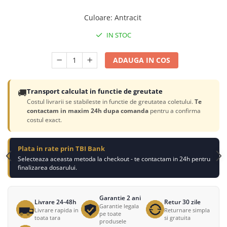
Culoare
:
Antracit
IN STOC
ADAUGA IN COS
🚚
Transport calculat in functie de greutate
Costul livrarii se stabileste in functie de greutatea coletului.
Te
contactam in maxim 24h dupa comanda
pentru a confirma
costul exact.
Plata in rate prin TBI Bank
Selecteaza aceasta metoda la checkout - te contactam in 24h pentru
finalizarea dosarului.
Garantie 2 ani
Livrare 24-48h
Retur 30 zile
Garantie legala
Livrare rapida in
Returnare simpla
pe toate
toata tara
si gratuita
produsele