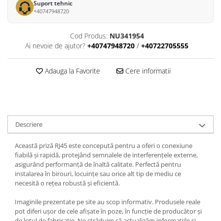
Suport tehnic
+40747948720
Cod Produs:
NU341954
Ai nevoie de ajutor?
+40747948720
/
+40722705555
Adauga la Favorite
Cere informatii
Descriere
Această priză RJ45 este concepută pentru a oferi o conexiune
fiabilă și rapidă, protejând semnalele de interferențele externe,
asigurând performanță de înaltă calitate. Perfectă pentru
instalarea în birouri, locuințe sau orice alt tip de mediu ce
necesită o rețea robustă și eficientă.
Imaginile prezentate pe site au scop informativ. Produsele reale
pot diferi ușor de cele afișate în poze, în funcție de producător și
de lotul de fabricație. Ne străduim să actualizăm informațiile și