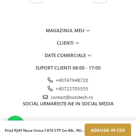
MAGAZINUL MEU
CLIENTI
DATE COMERCIALE
SUPORT CLIENTI
08:00 - 17:00
+40747948720
+40722705555
contact@sonitech.ro
SOCIAL
URMARESTE-NE IN SOCIAL MEDIA
ADAUGA IN COS
Priză RJ45 Noua Unica CAT6 STP 2m Alb , NU341718, Schneider Electric - Schneider
©Copyright Sonitech SRL 2026
Platforma E-commerce by Gomag