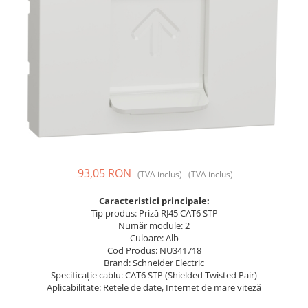
Prize și fișe industriale
Rame
Sonerii
Suporturi de fixare
Termostate
Variator de tensiune
Întrerupătoare
93,05 RON
(TVA inclus)
(TVA inclus)
Caracteristici principale:
Tip produs: Priză RJ45 CAT6 STP
Număr module: 2
Culoare: Alb
Cod Produs: NU341718
Brand: Schneider Electric
Specificație cablu: CAT6 STP (Shielded Twisted Pair)
Aplicabilitate: Rețele de date, Internet de mare viteză