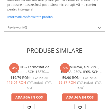
imaginile cât mai frecvent posibil pentru a reflecta cu exactitate
produsele noastre, însă pot apărea mici variații. Vă mulțumim
pentru înțelegere!
Informatii conformitate produs
Review-uri
(0)
PRODUSE SIMILARE
Acti9 THD - Termostat de
Priza Mureva, Gri, 2P+E,
-4%
-5%
ambient, SCH-15870,
10/16A, 250V, IP65, SCH-
Schneider Electric -
81141, Schneider Electric -
119,79 RON
59,90 RON
(TVA inclus)
(TVA inclus)
Schneider
Schneider
115,01 RON
56,87 RON
(TVA inclus)
(TVA
(TVA inclus)
(TVA
inclus)
inclus)
ADAUGA IN COS
ADAUGA IN COS