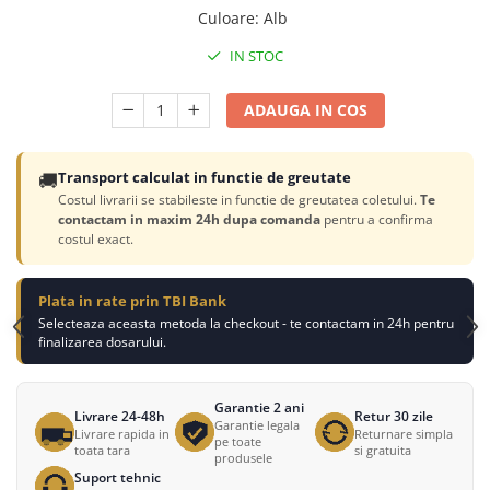
Culoare
:
Alb
IN STOC
ADAUGA IN COS
🚚
Transport calculat in functie de greutate
Costul livrarii se stabileste in functie de greutatea coletului.
Te
contactam in maxim 24h dupa comanda
pentru a confirma
costul exact.
Plata in rate prin TBI Bank
Selecteaza aceasta metoda la checkout - te contactam in 24h pentru
finalizarea dosarului.
Garantie 2 ani
Livrare 24-48h
Retur 30 zile
Garantie legala
Livrare rapida in
Returnare simpla
pe toate
toata tara
si gratuita
produsele
Suport tehnic