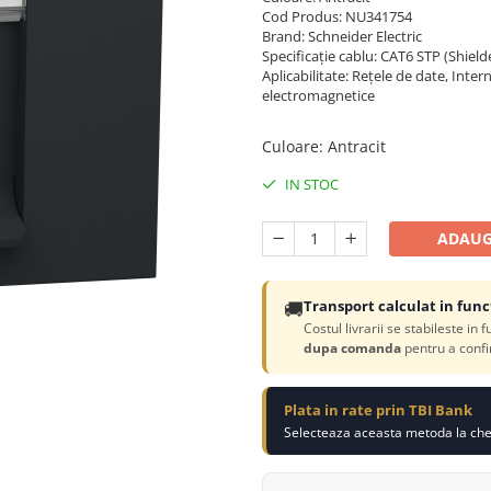
Cod Produs: NU341754
Brand: Schneider Electric
Specificație cablu: CAT6 STP (Shield
Aplicabilitate: Rețele de date, Inte
electromagnetice
Culoare
:
Antracit
IN STOC
ADAUG
🚚
Transport calculat in func
Costul livrarii se stabileste in 
dupa comanda
pentru a confi
Plata in rate prin TBI Bank
Selecteaza aceasta metoda la chec