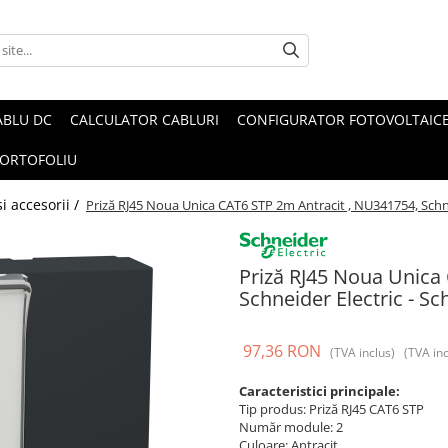
ABLU DC
CALCULATOR CABLURI
CONFIGURATOR FOTOVOLTAIC
ORTOFOLIU
i accesorii /
Priză RJ45 Noua Unica CAT6 STP 2m Antracit , NU341754, Schne
Priză RJ45 Noua Unica
Schneider Electric - Sc
97,36 RON
(TVA inclus)
(TVA inc
Caracteristici principale:
Tip produs: Priză RJ45 CAT6 STP
Număr module: 2
Culoare: Antracit