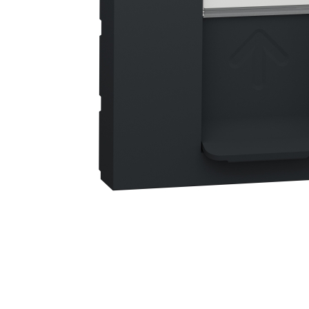
Busbar Șine Conexiuni
Cabluri și accesorii
Accesorii
Cabluri
Jgheab metalic
Papuci CU și AL
Pat de cablu PVC
Pini, riglete, cleme
Presetupe
Țeavă PVC și copex
Cofrete, dulapuri și doze
Cofrete de plastic și accesorii
Coftere metalice și accesorii
Doze
Coliere de plastic