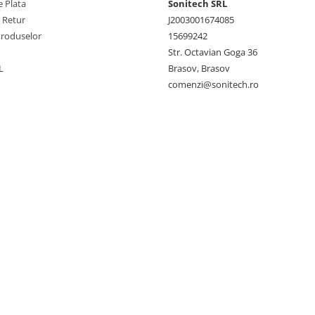
 Plata
Sonitech SRL
e Retur
J2003001674085
Produselor
15699242
Str. Octavian Goga 36
L
Brasov, Brasov
comenzi@sonitech.ro