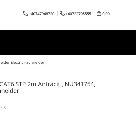
+40747948720
+40722705555
0,00
E
ider Electric - Schneider
 CAT6 STP 2m Antracit , NU341754,
hneider
lus)