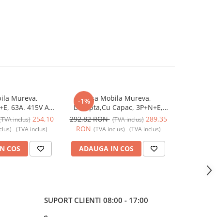
ila Mureva,
Fisa Mobila Mureva,
Fisa In
-1%
-3%
E, 63A. 415V AC,
Dreapta,Cu Capac, 3P+N+E,
3P+N+E, 3
1383, Schneider
63A. 415V AC, IP67, SCH-81383,
SCH-83521, 
254,10
292,82 RON
289,35
96,80 R
(TVA inclus)
(TVA inclus)
 - Schneider
Schneider Electric - Schneider
RON
RON
clus)
(TVA inclus)
(TVA inclus)
(TVA inclus)
(TV
N COS
ADAUGA IN COS
ADAUG
SUPORT CLIENTI
08:00 - 17:00