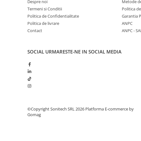
Despre noi
Metode de
Suporturi de fixare
Termeni si Conditii
Politica d
Termostate
Politica de Confidentialitate
Garantia 
Variator de tensiune
Politica de livrare
ANPC
Contact
ANPC - SA
Întrerupătoare
Protecția circuitelor, protecții
diferențiale și descărcătoare
SOCIAL
URMARESTE-NE IN SOCIAL MEDIA
Contactoare
Contactoare modulare
Descărcătoare
Protecții diferențiale
Separatoare
Siguranțe fuzibile
©Copyright Sonitech SRL 2026
Platforma E-commerce by
Gomag
Întrerupătoare automate și
accesorii
Protecția și comanda motoarelor
Contactoare