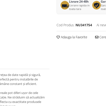
Livrare 24-48h
Gar
Livrare rapida in
Gara
toata tara
toa
Cod Produs:
NU341754
Ai nev
Adauga la Favorite
Cere 
rețea de date rapidă și sigură,
erfectă pentru instalările de
ămâne constant și eficient.
eale pot diferi ușor de cele
ricație. Ne străduim să actualizăm
eflecta cu exactitate produsele