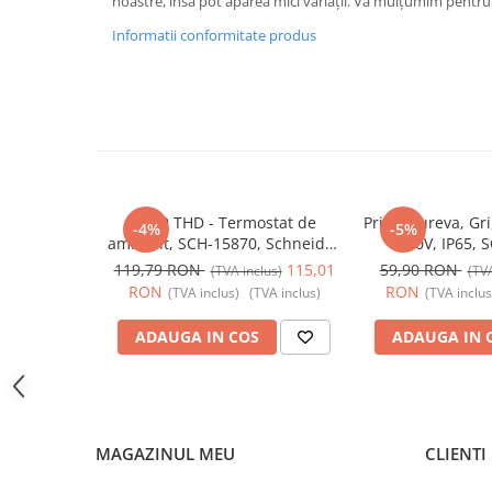
noastre, însă pot apărea mici variații. Vă mulțumim pentru 
Butoane
Informatii conformitate produs
Cadre de montaj aparent
Detectoare de mișcare
Doze
Obturatoare
Prelungitoare, Stechere, Accesorii
Acti9 THD - Termostat de
Priza Mureva, Gri
-4%
-5%
Prize
ambient, SCH-15870, Schneider
250V, IP65, 
Prize de difuzor
Electric - Schneider
Schneider Electr
119,79 RON
115,01
59,90 RON
(TVA inclus)
(TVA
RON
RON
(TVA inclus)
(TVA inclus)
(TVA inclus
Prize internet
Prize multimedia
ADAUGA IN COS
ADAUGA IN 
Prize TV
Prize și fișe industriale
Rame
MAGAZINUL MEU
CLIENTI
Sonerii