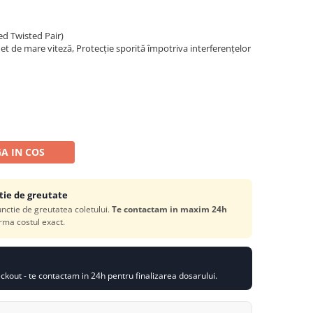
ed Twisted Pair)
rnet de mare viteză, Protecție sporită împotriva interferențelor
A IN COS
tie de greutate
functie de greutatea coletului.
Te contactam in maxim 24h
rma costul exact.
kout - te contactam in 24h pentru finalizarea dosarului.