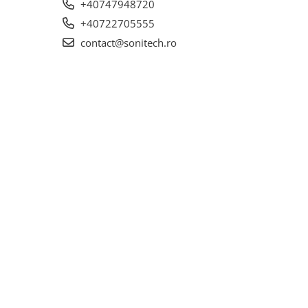
+40747948720
+40722705555
contact@sonitech.ro