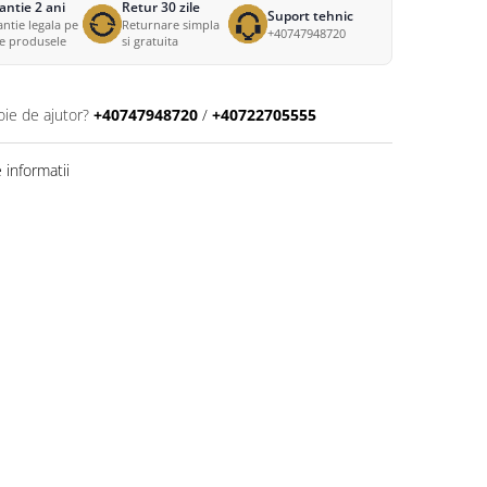
antie 2 ani
Retur 30 zile
Suport tehnic
ntie legala pe
Returnare simpla
+40747948720
te produsele
si gratuita
oie de ajutor?
+40747948720
/
+40722705555
informatii