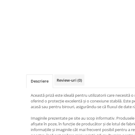
Iluminat
Altele
Iluminat de Siguranță
Lumini exterioare
Lămpi și componente
Senzori
Paratrasnet și Protecție la Trăsnet
Catarge
Montaj Lateral Catarg
Review-uri
(0)
Descriere
Montaj pe acoperis
Paratrăsnete ESE — PDA Integrat
Această priză este ideală pentru utilizatorii care necesită o 
Electric
oferind o protecție excelentă și o conexiune stabilă. Este p
acasă sau pentru birouri, asigurându-se că fluxul de date r
Piese de adaptare
Imaginile prezentate pe site au scop informativ. Produsele r
Prize, întrerupătoare, detectoare
afișate în poze, în funcție de producător și de lotul de fab
de mișcare și accesorii
informațiile și imaginile cât mai frecvent posibil pentru a r
Altele