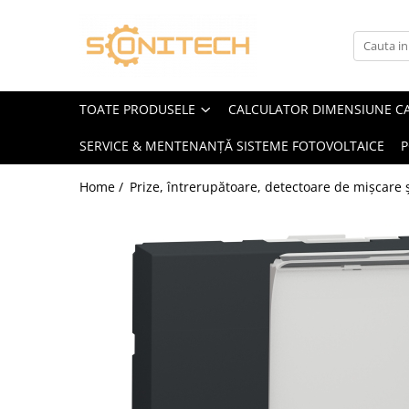
Toate Produsele
FOTOVOLTAICE
TOATE PRODUSELE
CALCULATOR DIMENSIUNE C
Acumulatori
SERVICE & MENTENANȚĂ SISTEME FOTOVOLTAICE
P
ATS / Comutatoare Transfer
Cabluri
Home /
Prize, întrerupătoare, detectoare de mișcare ș
Componente electrice
Invertoare
Panouri Fotovoltaice
Rack-uri
Sisteme de montaj
Sisteme de prindere
Sisteme Fotovoltaice Complete cu
Montaj