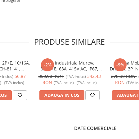
înțelegere!
PRODUSE SIMILARE
, 2P+E, 10/16A,
Priza Industriala Mureva,
Fisa Mob
-2%
-9%
SCH-81141,
3P+N+E, 63A, 415V AC, IP67,
Dreapta,3P+N+
ic - Schneider
SCH-81183, Schneider Electric -
IP67, SCH-8
56,87
350,90 RON
342,43
278,30 RON
 inclus)
(TVA inclus)
Schneider
Electric
RON
RON
)
(TVA inclus)
(TVA inclus)
(TVA inclus)
(TVA in
COS
ADAUGA IN COS
ADAUGA I
DATE COMERCIALE