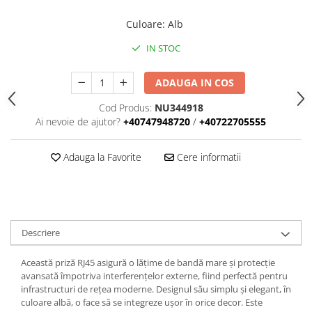
Iluminat
Culoare
:
Alb
Altele
Iluminat de Siguranță
IN STOC
Lumini exterioare
ADAUGA IN COS
Lămpi și componente
Cod Produs:
NU344918
Senzori
Ai nevoie de ajutor?
+40747948720
/
+40722705555
Paratrasnet și Protecție la Trăsnet
Catarge
Adauga la Favorite
Cere informatii
Montaj Lateral Catarg
Montaj pe acoperis
Paratrăsnete ESE — PDA Integrat
Electric
Descriere
Piese de adaptare
Această priză RJ45 asigură o lățime de bandă mare și protecție
Prize, întrerupătoare, detectoare
avansată împotriva interferențelor externe, fiind perfectă pentru
de mișcare și accesorii
infrastructuri de rețea moderne. Designul său simplu și elegant, în
culoare albă, o face să se integreze ușor în orice decor. Este
Altele