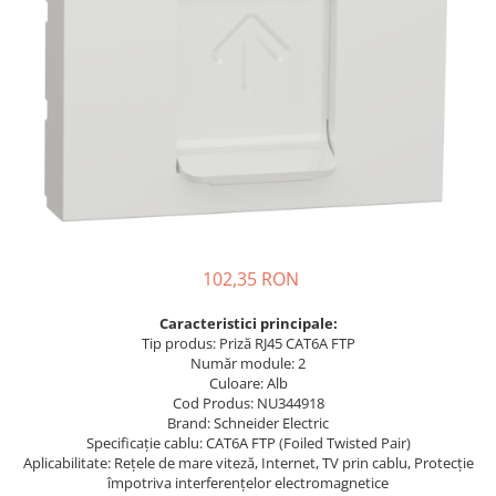
Busbar Șine Conexiuni
Cabluri și accesorii
Accesorii
Cabluri
Jgheab metalic
Papuci CU și AL
Pat de cablu PVC
Pini, riglete, cleme
102,35 RON
Presetupe
Țeavă PVC și copex
Caracteristici principale:
Tip produs: Priză RJ45 CAT6A FTP
Cofrete, dulapuri și doze
Număr module: 2
Cofrete de plastic și accesorii
Culoare: Alb
Cod Produs: NU344918
Coftere metalice și accesorii
Brand: Schneider Electric
Specificație cablu: CAT6A FTP (Foiled Twisted Pair)
Doze
Aplicabilitate: Rețele de mare viteză, Internet, TV prin cablu, Protecție
Coliere de plastic
împotriva interferențelor electromagnetice