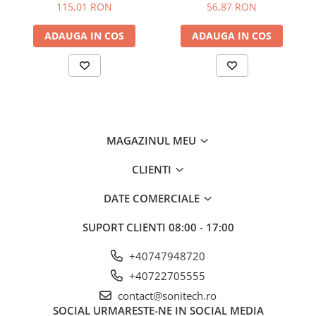
Schneider
Schneider
Suporturi de fixare
115,01 RON
56,87 RON
Termostate
ADAUGA IN COS
ADAUGA IN COS
Variator de tensiune
Întrerupătoare
Protecția circuitelor, protecții
diferențiale și descărcătoare
Contactoare
MAGAZINUL MEU
Contactoare modulare
CLIENTI
Descărcătoare
Protecții diferențiale
DATE COMERCIALE
Separatoare
SUPORT CLIENTI
08:00 - 17:00
Siguranțe fuzibile
+40747948720
Întrerupătoare automate și
accesorii
+40722705555
Protecția și comanda motoarelor
contact@sonitech.ro
SOCIAL
URMARESTE-NE IN SOCIAL MEDIA
Contactoare