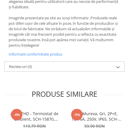
alegerea ideală pentru utilizatorii care au nevoie de performanță
Butoane
și fiabilitate.
Cadre de montaj aparent
Imaginile prezentate pe site au scop informativ. Produsele reale
pot diferi ușor de cele afișate în poze, în funcție de producător și
Detectoare de mișcare
de lotul de fabricație. Ne străduim să actualizăm informațiile și
Doze
imaginile cât mai frecvent posibil pentru a reflecta cu exactitate
produsele noastre, însă pot apărea mici variații. Vă mulțumim
Obturatoare
pentru înțelegere!
Prelungitoare, Stechere, Accesorii
Informatii conformitate produs
Prize
Review-uri
(0)
Prize de difuzor
Prize internet
Prize multimedia
PRODUSE SIMILARE
Prize TV
Prize și fișe industriale
Acti9 THD - Termostat de
Priza Mureva, Gri, 2P+E,
Rame
-4%
-5%
ambient, SCH-15870,
10/16A, 250V, IP65, SCH-
Sonerii
Schneider Electric -
81141, Schneider Electric -
119,79 RON
59,90 RON