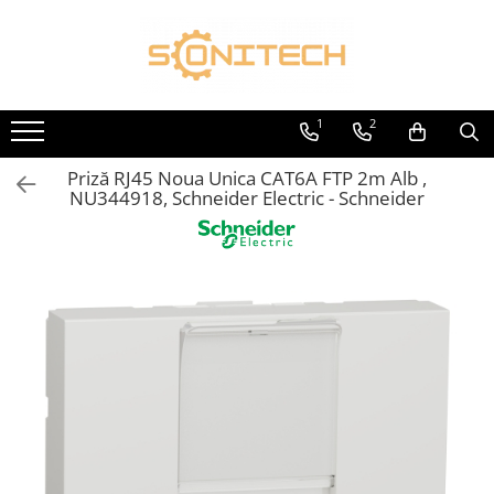
Toate Produsele
FOTOVOLTAICE
1
2
Acumulatori
Priză RJ45 Noua Unica CAT6A FTP 2m Alb ,
ATS / Comutatoare Transfer
NU344918, Schneider Electric - Schneider
Cabluri
Componente electrice
Invertoare
Panouri Fotovoltaice
Rack-uri
Sisteme de montaj
Sisteme de prindere
Sisteme Fotovoltaice Complete cu
Montaj