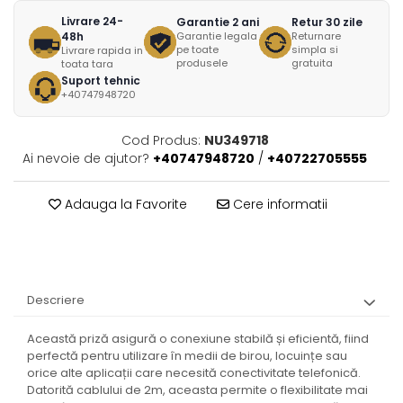
Livrare 24-
Garantie 2 ani
Retur 30 zile
48h
Garantie legala
Returnare
pe toate
simpla si
Livrare rapida in
produsele
gratuita
toata tara
Suport tehnic
+40747948720
Cod Produs:
NU349718
Ai nevoie de ajutor?
+40747948720
/
+40722705555
Adauga la Favorite
Cere informatii
Descriere
Această priză asigură o conexiune stabilă și eficientă, fiind
perfectă pentru utilizare în medii de birou, locuințe sau
orice alte aplicații care necesită conectivitate telefonică.
Datorită cablului de 2m, aceasta permite o flexibilitate mai