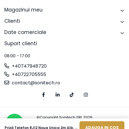
Magazinul meu
Clienti
Date comerciale
Suport clienti
08:00 - 17:00
+40747948720
+40722705555
contact@sonitech.ro
©Copyright Sonitech SRL 2026
Platforma E-commerce by Gomag
ADAUGA IN COS
Priză Telefon RJ12 Noua Unica 2m Alb, NU349718, Schneider Electric - Schneider