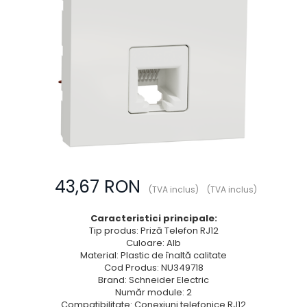
Prize multimedia
Prize TV
Prize și fișe industriale
Rame
Sonerii
Suporturi de fixare
Termostate
Variator de tensiune
Întrerupătoare
43,67 RON
(TVA inclus)
(TVA inclus)
Caracteristici principale:
Tip produs: Priză Telefon RJ12
Culoare: Alb
Material: Plastic de înaltă calitate
Cod Produs: NU349718
Brand: Schneider Electric
Număr module: 2
Compatibilitate: Conexiuni telefonice RJ12