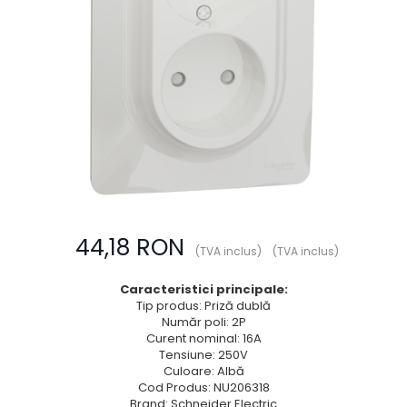
Prize multimedia
Prize TV
Prize și fișe industriale
Rame
Sonerii
Suporturi de fixare
Termostate
Variator de tensiune
Întrerupătoare
44,18 RON
(TVA inclus)
(TVA inclus)
Caracteristici principale:
Tip produs: Priză dublă
Număr poli: 2P
Curent nominal: 16A
Tensiune: 250V
Culoare: Albă
Cod Produs: NU206318
Brand: Schneider Electric