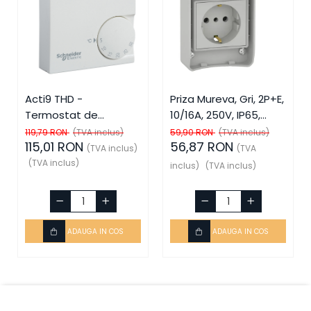
Acti9 THD -
Priza Mureva, Gri, 2P+E,
Termostat de
10/16A, 250V, IP65,
ambient, SCH-15870,
SCH-81141, Schneider
119,79 RON
(TVA inclus)
59,90 RON
(TVA inclus)
115,01 RON
56,87 RON
Schneider Electric -
Electric - Schneider
(TVA inclus)
(TVA
Schneider
(TVA inclus)
inclus)
(TVA inclus)
ADAUGA IN COS
ADAUGA IN COS