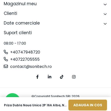
Magazinul meu
Clienti
Date comerciale
Suport clienti
08:00 - 17:00
+40747948720
+40722705555
contact@sonitech.ro
©Copyright Sonitech SRL 2026
Platforma E-commerce by Gomag
ADAUGA IN COS
Priza Dubla Noua Unica 2P 16A Alba, NU206318, Schneider Electric - Schneider