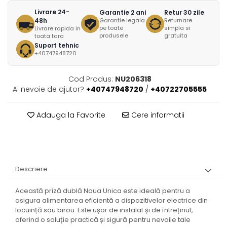
Livrare 24-
Garantie 2 ani
Retur 30 zile
48h
Garantie legala
Returnare
pe toate
simpla si
Livrare rapida in
produsele
gratuita
toata tara
Suport tehnic
+40747948720
Cod Produs:
NU206318
Ai nevoie de ajutor?
+40747948720
/
+40722705555
Adauga la Favorite
Cere informatii
Descriere
Această priză dublă Noua Unica este ideală pentru a
asigura alimentarea eficientă a dispozitivelor electrice din
locuință sau birou. Este ușor de instalat și de întreținut,
oferind o soluție practică și sigură pentru nevoile tale