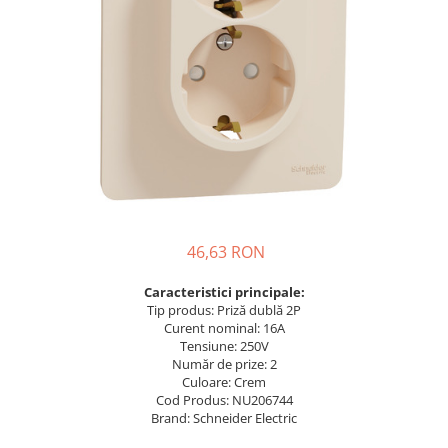
Busbar Șine Conexiuni
Cabluri și accesorii
Accesorii
Cabluri
Jgheab metalic
Papuci CU și AL
Pat de cablu PVC
Pini, riglete, cleme
46,63 RON
Presetupe
Țeavă PVC și copex
Caracteristici principale:
Tip produs: Priză dublă 2P
Cofrete, dulapuri și doze
Curent nominal: 16A
Cofrete de plastic și accesorii
Tensiune: 250V
Număr de prize: 2
Coftere metalice și accesorii
Culoare: Crem
Cod Produs: NU206744
Doze
Brand: Schneider Electric
Coliere de plastic