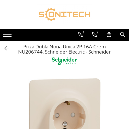
Toate Produsele
FOTOVOLTAICE
1
2
Acumulatori
Priza Dubla Noua Unica 2P 16A Crem
ATS / Comutatoare Transfer
NU206744, Schneider Electric - Schneider
Cabluri
Componente electrice
Invertoare
Panouri Fotovoltaice
Rack-uri
Sisteme de montaj
Sisteme de prindere
Sisteme Fotovoltaice Complete cu
Montaj