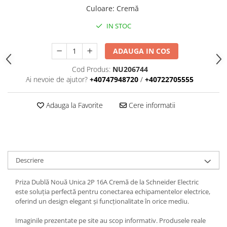
Iluminat
Culoare
:
Cremă
Altele
IN STOC
Iluminat de Siguranță
Lumini exterioare
ADAUGA IN COS
Lămpi și componente
Cod Produs:
NU206744
Ai nevoie de ajutor?
+40747948720
/
+40722705555
Senzori
Paratrasnet și Protecție la Trăsnet
Adauga la Favorite
Cere informatii
Catarge
Montaj Lateral Catarg
Montaj pe acoperis
Paratrăsnete ESE — PDA Integrat
Descriere
Electric
Priza Dublă Nouă Unica 2P 16A Cremă de la Schneider Electric
Piese de adaptare
este soluția perfectă pentru conectarea echipamentelor electrice,
Prize, întrerupătoare, detectoare
oferind un design elegant și funcționalitate în orice mediu.
de mișcare și accesorii
Imaginile prezentate pe site au scop informativ. Produsele reale
Altele