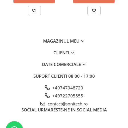
Suporturi de fixare
Termostate
Variator de tensiune
Întrerupătoare
Protecția circuitelor, protecții
MAGAZINUL MEU
diferențiale și descărcătoare
Contactoare
CLIENTI
Contactoare modulare
DATE COMERCIALE
Descărcătoare
SUPORT CLIENTI
08:00 - 17:00
Protecții diferențiale
Separatoare
+40747948720
Siguranțe fuzibile
+40722705555
contact@sonitech.ro
Întrerupătoare automate și
SOCIAL
URMARESTE-NE IN SOCIAL MEDIA
accesorii
Protecția și comanda motoarelor
Contactoare