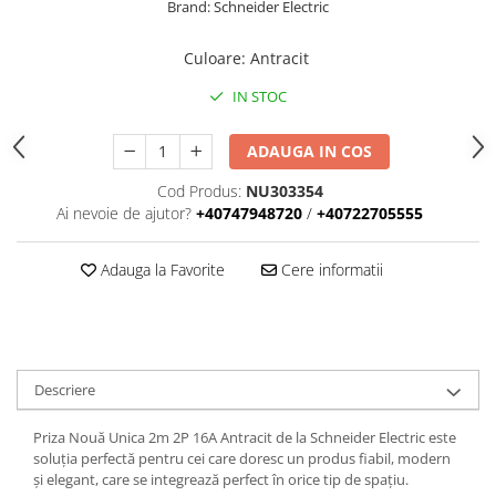
Brand: Schneider Electric
Iluminat
Altele
Culoare
:
Antracit
Iluminat de Siguranță
IN STOC
Lumini exterioare
Lămpi și componente
ADAUGA IN COS
Senzori
Cod Produs:
NU303354
Ai nevoie de ajutor?
+40747948720
/
+40722705555
Paratrasnet și Protecție la Trăsnet
Catarge
Adauga la Favorite
Cere informatii
Montaj Lateral Catarg
Montaj pe acoperis
Paratrăsnete ESE — PDA Integrat
Electric
Descriere
Piese de adaptare
Prize, întrerupătoare, detectoare
Priza Nouă Unica 2m 2P 16A Antracit de la Schneider Electric este
de mișcare și accesorii
soluția perfectă pentru cei care doresc un produs fiabil, modern
și elegant, care se integrează perfect în orice tip de spațiu.
Altele