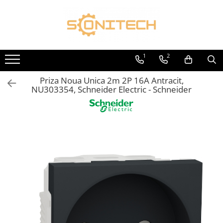
Toate Produsele
FOTOVOLTAICE
1
2
Acumulatori
Priza Noua Unica 2m 2P 16A Antracit,
ATS / Comutatoare Transfer
NU303354, Schneider Electric - Schneider
Cabluri
Componente electrice
Invertoare
Panouri Fotovoltaice
Rack-uri
Sisteme de montaj
Sisteme de prindere
Sisteme Fotovoltaice Complete cu
Montaj