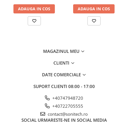
Suporturi de fixare
ADAUGA IN COS
ADAUGA IN COS
Termostate
Variator de tensiune
Întrerupătoare
Protecția circuitelor, protecții
diferențiale și descărcătoare
MAGAZINUL MEU
Contactoare
Contactoare modulare
CLIENTI
Descărcătoare
DATE COMERCIALE
Protecții diferențiale
SUPORT CLIENTI
08:00 - 17:00
Separatoare
Siguranțe fuzibile
+40747948720
Întrerupătoare automate și
+40722705555
accesorii
contact@sonitech.ro
Protecția și comanda motoarelor
SOCIAL
URMARESTE-NE IN SOCIAL MEDIA
Contactoare