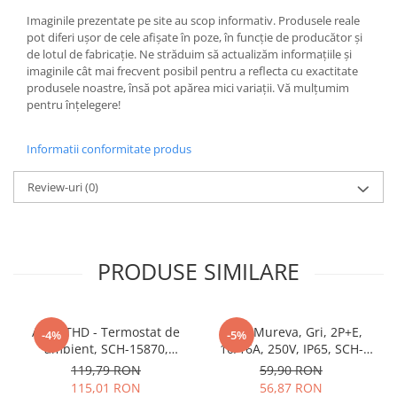
Butoane
Imaginile prezentate pe site au scop informativ. Produsele reale
pot diferi ușor de cele afișate în poze, în funcție de producător și
Cadre de montaj aparent
de lotul de fabricație. Ne străduim să actualizăm informațiile și
imaginile cât mai frecvent posibil pentru a reflecta cu exactitate
Detectoare de mișcare
produsele noastre, însă pot apărea mici variații. Vă mulțumim
Doze
pentru înțelegere!
Obturatoare
Informatii conformitate produs
Prelungitoare, Stechere, Accesorii
Prize
Review-uri
(0)
Prize de difuzor
Prize internet
PRODUSE SIMILARE
Prize multimedia
Prize TV
Prize și fișe industriale
Acti9 THD - Termostat de
Priza Mureva, Gri, 2P+E,
-4%
-5%
ambient, SCH-15870,
10/16A, 250V, IP65, SCH-
Rame
Schneider Electric -
81141, Schneider Electric -
119,79 RON
59,90 RON
Sonerii
Schneider
Schneider
115,01 RON
56,87 RON