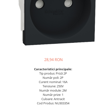
Busbar Șine Conexiuni
Cabluri și accesorii
Accesorii
Cabluri
Jgheab metalic
Papuci CU și AL
Pat de cablu PVC
Pini, riglete, cleme
28,94 RON
Presetupe
Țeavă PVC și copex
Caracteristici principale:
Tip produs: Priză 2P
Cofrete, dulapuri și doze
Număr poli: 2P
Cofrete de plastic și accesorii
Curent nominal: 16A
Tensiune: 250V
Coftere metalice și accesorii
Număr module: 2M
Număr prize: 1
Doze
Culoare: Antracit
Coliere de plastic
Cod Produs: NU303354