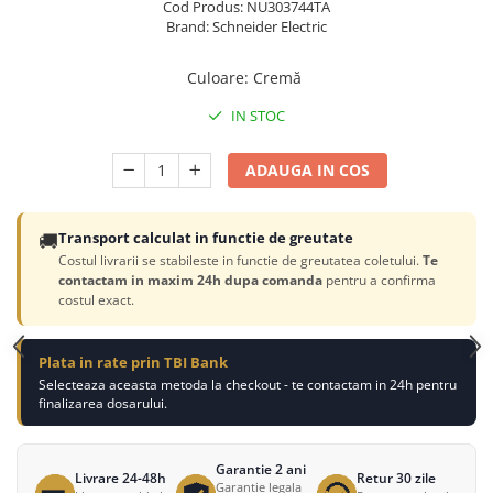
Cod Produs: NU303744TA
Brand: Schneider Electric
Culoare
:
Cremă
IN STOC
ADAUGA IN COS
🚚
Transport calculat in functie de greutate
Costul livrarii se stabileste in functie de greutatea coletului.
Te
contactam in maxim 24h dupa comanda
pentru a confirma
costul exact.
Plata in rate prin TBI Bank
Selecteaza aceasta metoda la checkout - te contactam in 24h pentru
finalizarea dosarului.
Garantie 2 ani
Livrare 24-48h
Retur 30 zile
Garantie legala