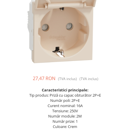
Prize și fișe industriale
Rame
Sonerii
Suporturi de fixare
Termostate
Variator de tensiune
Întrerupătoare
27,47 RON
(TVA inclus)
(TVA inclus)
Caracteristici principale:
Tip produs: Priză cu capac obturător 2P+E
Număr poli: 2P+E
Curent nominal: 16A
Tensiune: 250V
Număr module: 2M
Număr prize: 1
Culoare: Crem