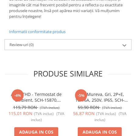
imaginile cât mai frecvent posibil pentru a reflecta cu exactitate
produsele noastre, însă pot apărea mici variații. Vă mulțumim
pentru înțelegere!
Informatii conformitate produs
Review-uri
(0)
PRODUSE SIMILARE
Acti9 THD - Termostat de
Priza Mureva, Gri, 2P+E,
-4%
-5%
ambient, SCH-15870,
10/16A, 250V, IP65, SCH-
Schneider Electric -
81141, Schneider Electric -
119,79 RON
59,90 RON
(TVA inclus)
(TVA inclus)
Schneider
Schneider
115,01 RON
56,87 RON
(TVA inclus)
(TVA
(TVA inclus)
(TVA
inclus)
inclus)
ADAUGA IN COS
ADAUGA IN COS