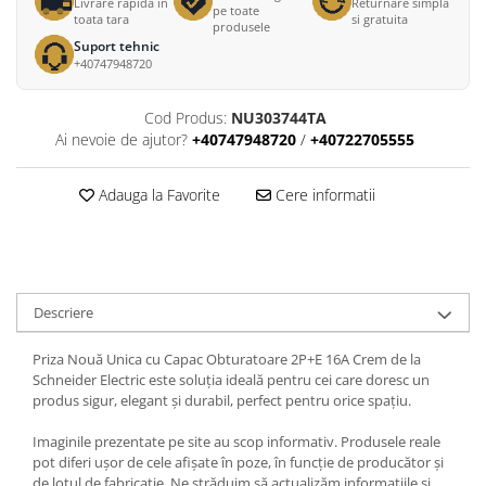
Livrare rapida in
Returnare simpla
pe toate
toata tara
si gratuita
produsele
Suport tehnic
+40747948720
Cod Produs:
NU303744TA
Ai nevoie de ajutor?
+40747948720
/
+40722705555
Adauga la Favorite
Cere informatii
Descriere
Priza Nouă Unica cu Capac Obturatoare 2P+E 16A Crem de la
Schneider Electric este soluția ideală pentru cei care doresc un
produs sigur, elegant și durabil, perfect pentru orice spațiu.
Imaginile prezentate pe site au scop informativ. Produsele reale
pot diferi ușor de cele afișate în poze, în funcție de producător și
de lotul de fabricație. Ne străduim să actualizăm informațiile și