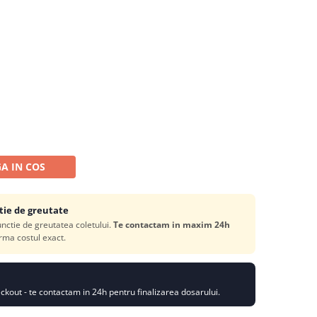
A IN COS
tie de greutate
functie de greutatea coletului.
Te contactam in maxim 24h
rma costul exact.
kout - te contactam in 24h pentru finalizarea dosarului.