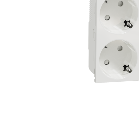
Busbar Șine Conexiuni
Cabluri și accesorii
Accesorii
Cabluri
Jgheab metalic
Papuci CU și AL
Pat de cablu PVC
Pini, riglete, cleme
Presetupe
Țeavă PVC și copex
Cofrete, dulapuri și doze
Cofrete de plastic și accesorii
Coftere metalice și accesorii
Doze
Coliere de plastic