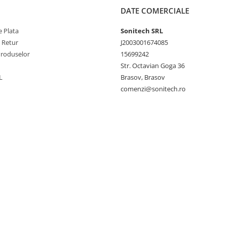
DATE COMERCIALE
 Plata
Sonitech SRL
e Retur
J2003001674085
Produselor
15699242
Str. Octavian Goga 36
L
Brasov, Brasov
comenzi@sonitech.ro