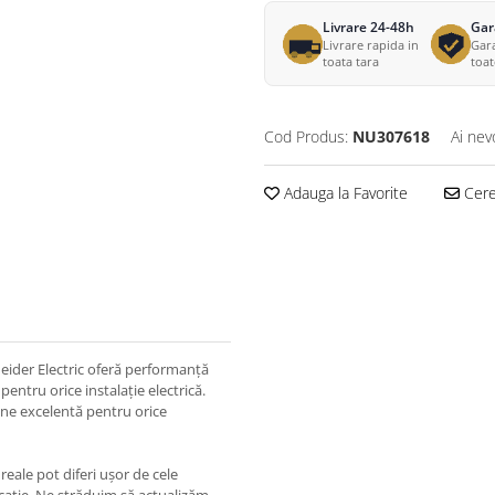
Livrare 24-48h
Gar
Livrare rapida in
Gara
toata tara
toa
Cod Produs:
NU307618
Ai nev
Adauga la Favorite
Cere 
eider Electric oferă performanță
pentru orice instalație electrică.
țiune excelentă pentru orice
eale pot diferi ușor de cele