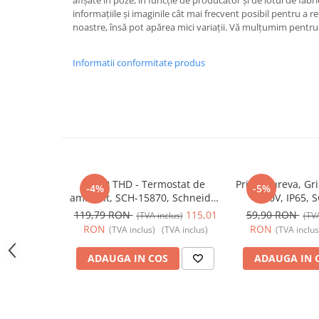
afișate în poze, în funcție de producător și de lotul de fab
informațiile și imaginile cât mai frecvent posibil pentru a r
Butoane
noastre, însă pot apărea mici variații. Vă mulțumim pentru 
Cadre de montaj aparent
Detectoare de mișcare
Informatii conformitate produs
Doze
Obturatoare
Prelungitoare, Stechere, Accesorii
Prize
Prize de difuzor
Acti9 THD - Termostat de
Priza Mureva, Gri
-4%
-5%
Prize internet
ambient, SCH-15870, Schneider
250V, IP65, 
Electric - Schneider
Schneider Electr
119,79 RON
115,01
59,90 RON
Prize multimedia
(TVA inclus)
(TVA
RON
RON
(TVA inclus)
(TVA inclus)
(TVA inclus
Prize TV
ADAUGA IN COS
ADAUGA IN 
Prize și fișe industriale
Rame
Sonerii