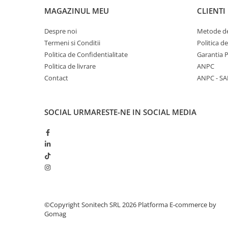
Suporturi de fixare
MAGAZINUL MEU
CLIENTI
Termostate
Despre noi
Metode de
Variator de tensiune
Termeni si Conditii
Politica d
Întrerupătoare
Politica de Confidentialitate
Garantia 
Politica de livrare
ANPC
Protecția circuitelor, protecții
diferențiale și descărcătoare
Contact
ANPC - SA
Contactoare
Contactoare modulare
SOCIAL
URMARESTE-NE IN SOCIAL MEDIA
Descărcătoare
Protecții diferențiale
Separatoare
Siguranțe fuzibile
Întrerupătoare automate și
accesorii
©Copyright Sonitech SRL 2026
Platforma E-commerce by
Protecția și comanda motoarelor
Gomag
Contactoare