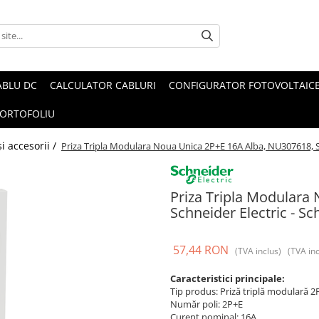
ABLU DC
CALCULATOR CABLURI
CONFIGURATOR FOTOVOLTAIC
ORTOFOLIU
i accesorii /
Priza Tripla Modulara Noua Unica 2P+E 16A Alba, NU307618, Sc
Priza Tripla Modulara
Schneider Electric - Sc
57,44 RON
(TVA inclus)
(TVA inc
Caracteristici principale:
Tip produs: Priză triplă modulară 2
Număr poli: 2P+E
Curent nominal: 16A