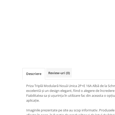
Iluminat
Altele
Iluminat de Siguranță
Lumini exterioare
Lămpi și componente
Senzori
Paratrasnet și Protecție la Trăsnet
Catarge
Montaj Lateral Catarg
Montaj pe acoperis
Review-uri
(0)
Descriere
Paratrăsnete ESE — PDA Integrat
Electric
Priza Triplă Modulară Nouă Unica 2P+E 16A Albă de la Schn
excelentă și un design elegant, fiind o alegere de încredere 
Piese de adaptare
Fiabilitatea sa și ușurința în utilizare fac din aceasta o op
aplicație.
Prize, întrerupătoare, detectoare
de mișcare și accesorii
Imaginile prezentate pe site au scop informativ. Produsele r
Altele