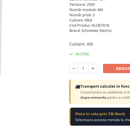
Tensiune: 250V
Număr module: 6M
Număr prize: 3
Culoare: Albă
Cod Produs: NU307618
Brand: Schneider Electric
Culoare
:
Alb
IN STOC
ADAUG
🚚
Transport calculat in func
Costul livrarii se stabileste in 
dupa comanda
pentru a confi
Plata in rate prin TBI Bank
Selecteaza aceasta metoda la chec