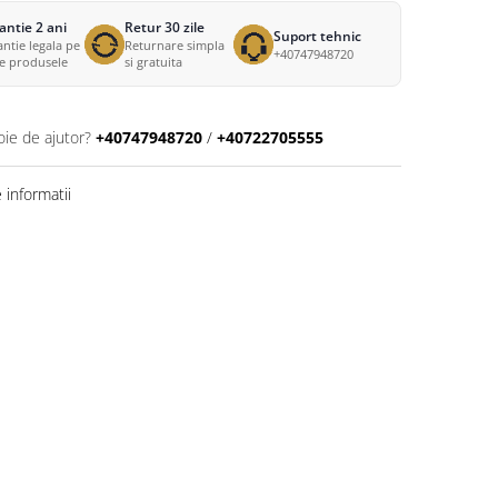
antie 2 ani
Retur 30 zile
Suport tehnic
ntie legala pe
Returnare simpla
+40747948720
te produsele
si gratuita
oie de ajutor?
+40747948720
/
+40722705555
informatii