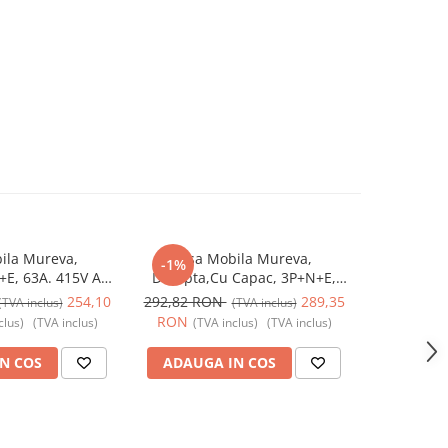
ila Mureva,
Fisa Mobila Mureva,
Fisa In
-1%
-3%
E, 63A. 415V AC,
Dreapta,Cu Capac, 3P+N+E,
3P+N+E, 3
1383, Schneider
63A. 415V AC, IP67, SCH-81383,
SCH-83521, 
254,10
292,82 RON
289,35
96,80 R
(TVA inclus)
(TVA inclus)
 - Schneider
Schneider Electric - Schneider
RON
RON
clus)
(TVA inclus)
(TVA inclus)
(TVA inclus)
(TV
N COS
ADAUGA IN COS
ADAUG