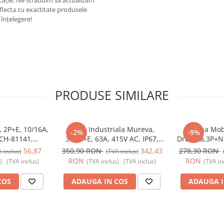
ricație. Ne străduim să actualizăm
eflecta cu exactitate produsele
înțelegere!
PRODUSE SIMILARE
, 2P+E, 10/16A,
Priza Industriala Mureva,
Fisa Mob
-2%
-9%
SCH-81141,
3P+N+E, 63A, 415V AC, IP67,
Dreapta,3P+N+
ic - Schneider
SCH-81183, Schneider Electric -
IP67, SCH-8
56,87
350,90 RON
342,43
278,30 RON
 inclus)
(TVA inclus)
Schneider
Electric
RON
RON
)
(TVA inclus)
(TVA inclus)
(TVA inclus)
(TVA in
COS
ADAUGA IN COS
ADAUGA I