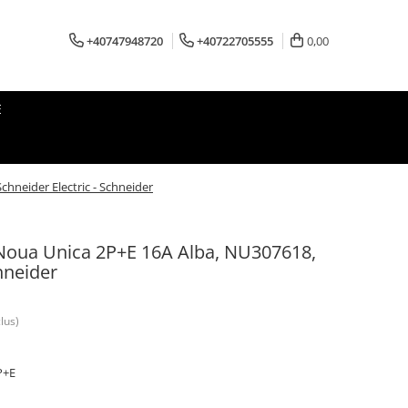
+40747948720
+40722705555
0,00
E
hneider Electric - Schneider
 Noua Unica 2P+E 16A Alba, NU307618,
hneider
lus)
P+E