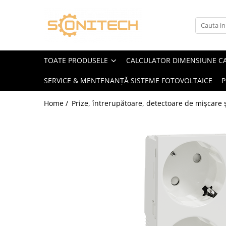
Toate Produsele
FOTOVOLTAICE
TOATE PRODUSELE
CALCULATOR DIMENSIUNE C
Acumulatori
SERVICE & MENTENANȚĂ SISTEME FOTOVOLTAICE
P
ATS / Comutatoare Transfer
Cabluri
Home /
Prize, întrerupătoare, detectoare de mișcare ș
Componente electrice
Invertoare
Panouri Fotovoltaice
Rack-uri
Sisteme de montaj
Sisteme de prindere
Sisteme Fotovoltaice Complete cu
Montaj