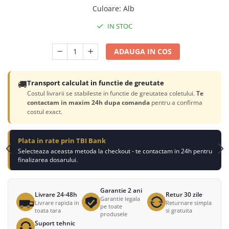
Culoare
:
Alb
IN STOC
ADAUGA IN COS
🚚
Transport calculat in functie de greutate
Costul livrarii se stabileste in functie de greutatea coletului.
Te
contactam in maxim 24h dupa comanda
pentru a confirma
costul exact.
Plata in rate prin TBI Bank
Selecteaza aceasta metoda la checkout - te contactam in 24h pentru
finalizarea dosarului.
Garantie 2 ani
Livrare 24-48h
Retur 30 zile
Garantie legala
Livrare rapida in
Returnare simpla
pe toate
toata tara
si gratuita
produsele
Suport tehnic