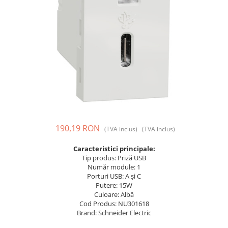
Prize și fișe industriale
Rame
Sonerii
Suporturi de fixare
Termostate
Variator de tensiune
Întrerupătoare
190,19 RON
(TVA inclus)
(TVA inclus)
Caracteristici principale:
Tip produs: Priză USB
Număr module: 1
Porturi USB: A și C
Putere: 15W
Culoare: Albă
Cod Produs: NU301618
Brand: Schneider Electric