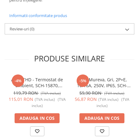
pentru înțelegere!
Informatii conformitate produs
Review-uri
(0)
PRODUSE SIMILARE
Acti9 THD - Termostat de
Priza Mureva, Gri, 2P+E,
-4%
-5%
ambient, SCH-15870,
10/16A, 250V, IP65, SCH-
Schneider Electric -
81141, Schneider Electric -
119,79 RON
59,90 RON
(TVA inclus)
(TVA inclus)
Schneider
Schneider
115,01 RON
56,87 RON
(TVA inclus)
(TVA
(TVA inclus)
(TVA
inclus)
inclus)
ADAUGA IN COS
ADAUGA IN COS