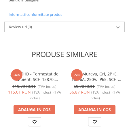
pentru înțelegere!
Informatii conformitate produs
Review-uri
(0)
PRODUSE SIMILARE
Acti9 THD - Termostat de
Priza Mureva, Gri, 2P+E,
-4%
-5%
ambient, SCH-15870,
10/16A, 250V, IP65, SCH-
Schneider Electric -
81141, Schneider Electric -
119,79 RON
59,90 RON
(TVA inclus)
(TVA inclus)
Schneider
Schneider
115,01 RON
56,87 RON
(TVA inclus)
(TVA
(TVA inclus)
(TVA
inclus)
inclus)
ADAUGA IN COS
ADAUGA IN COS