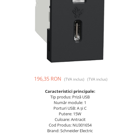
Prize și fișe industriale
Rame
Sonerii
Suporturi de fixare
Termostate
Variator de tensiune
Întrerupătoare
196,35 RON
(TVA inclus)
(TVA inclus)
Caracteristici principale:
Tip produs: Priză USB
Număr module: 1
Porturi USB: A și C
Putere: 15W
Culoare: Antracit
Cod Produs: NU301654
Brand: Schneider Electric