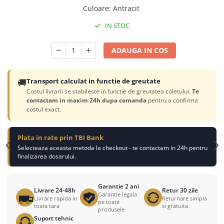
Culoare
:
Antracit
IN STOC
ADAUGA IN COS
🚚
Transport calculat in functie de greutate
Costul livrarii se stabileste in functie de greutatea coletului.
Te
contactam in maxim 24h dupa comanda
pentru a confirma
costul exact.
Plata in rate prin TBI Bank
Selecteaza aceasta metoda la checkout - te contactam in 24h pentru
finalizarea dosarului.
Garantie 2 ani
Livrare 24-48h
Retur 30 zile
Garantie legala
Livrare rapida in
Returnare simpla
pe toate
toata tara
si gratuita
produsele
Suport tehnic