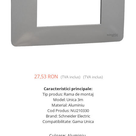
Prize și fișe industriale
Rame
Sonerii
Suporturi de fixare
Termostate
Variator de tensiune
Întrerupătoare
27,53 RON
(TVA inclus)
(TVA inclus)
Caracteristici principale:
Tip produs: Rama de montaj
Model: Unica 3m
Material: Aluminiu
Cod Produs: NU210330
Brand: Schneider Electric
Compatibilitate: Gama Unica
Culoare
:
Aluminiu