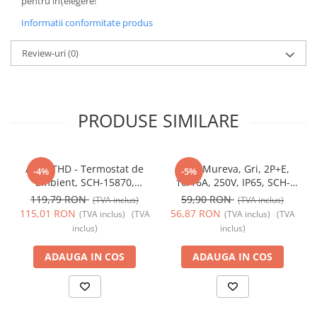
pentru înțelegere!
Informatii conformitate produs
Review-uri
(0)
PRODUSE SIMILARE
Acti9 THD - Termostat de
Priza Mureva, Gri, 2P+E,
-4%
-5%
ambient, SCH-15870,
10/16A, 250V, IP65, SCH-
Schneider Electric -
81141, Schneider Electric -
119,79 RON
59,90 RON
(TVA inclus)
(TVA inclus)
Schneider
Schneider
115,01 RON
56,87 RON
(TVA inclus)
(TVA
(TVA inclus)
(TVA
inclus)
inclus)
ADAUGA IN COS
ADAUGA IN COS