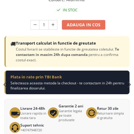
IN STOC
ADAUGA IN COS
🚚
Transport calculat in functie de greutate
Costul livrarii se stabileste in functie de greutatea coletului.
Te
contactam in maxim 24h dupa comanda
pentru a confirma
costul exact.
Plata in rate prin TBI Bank
Selecteaza aceasta metoda la checkout - te contactam in 24h pentru
finalizarea dosarului.
Garantie 2 ani
Livrare 24-48h
Retur 30 zile
Garantie legala
Livrare rapida in
Returnare simpla
pe toate
toata tara
si gratuita
produsele
Suport tehnic
+40747948720