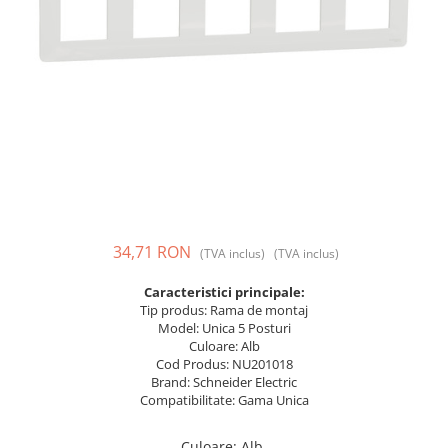
Prize și fișe industriale
Rame
Sonerii
Suporturi de fixare
Termostate
Variator de tensiune
Întrerupătoare
34,71 RON
(TVA inclus)
(TVA inclus)
Caracteristici principale:
Tip produs: Rama de montaj
Model: Unica 5 Posturi
Culoare: Alb
Cod Produs: NU201018
Brand: Schneider Electric
Compatibilitate: Gama Unica
Culoare
:
Alb