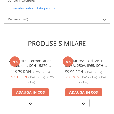
pentru înțelegere!
Informatii conformitate produs
Review-uri
(0)
PRODUSE SIMILARE
Acti9 THD - Termostat de
Priza Mureva, Gri, 2P+E,
-4%
-5%
ambient, SCH-15870,
10/16A, 250V, IP65, SCH-
Schneider Electric -
81141, Schneider Electric -
119,79 RON
59,90 RON
(TVA inclus)
(TVA inclus)
Schneider
Schneider
115,01 RON
56,87 RON
(TVA inclus)
(TVA
(TVA inclus)
(TVA
inclus)
inclus)
ADAUGA IN COS
ADAUGA IN COS