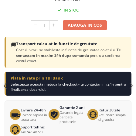
IN STOC
ADAUGA IN COS
🚚
Transport calculat in functie de greutate
Costul livrarii se stabileste in functie de greutatea coletului.
Te
contactam in maxim 24h dupa comanda
pentru a confirma
costul exact.
Plata in rate prin TBI Bank
Selecteaza aceasta metoda la checkout - te contactam in 24h pentru
finalizarea dosarului.
Garantie 2 ani
Livrare 24-48h
Retur 30 zile
Garantie legala
Livrare rapida in
Returnare simpla
pe toate
toata tara
si gratuita
produsele
Suport tehnic
+40747948720