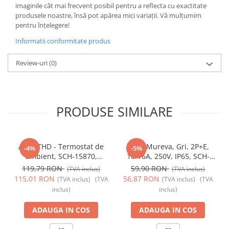
imaginile cât mai frecvent posibil pentru a reflecta cu exactitate
produsele noastre, însă pot apărea mici variații. Vă mulțumim
pentru înțelegere!
Informatii conformitate produs
Review-uri
(0)
PRODUSE SIMILARE
Acti9 THD - Termostat de
Priza Mureva, Gri, 2P+E,
-4%
-5%
ambient, SCH-15870,
10/16A, 250V, IP65, SCH-
Schneider Electric -
81141, Schneider Electric -
119,79 RON
59,90 RON
(TVA inclus)
(TVA inclus)
Schneider
Schneider
115,01 RON
56,87 RON
(TVA inclus)
(TVA
(TVA inclus)
(TVA
inclus)
inclus)
ADAUGA IN COS
ADAUGA IN COS