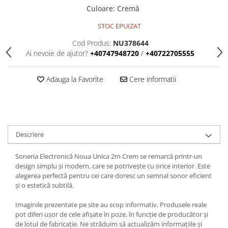
Culoare
:
Cremă
STOC EPUIZAT
Cod Produs:
NU378644
Ai nevoie de ajutor?
+40747948720
/
+40722705555
Adauga la Favorite
Cere informatii
Descriere
Soneria Electronică Noua Unica 2m Crem se remarcă printr-un
design simplu și modern, care se potrivește cu orice interior. Este
alegerea perfectă pentru cei care doresc un semnal sonor eficient
și o estetică subtilă.
Imaginile prezentate pe site au scop informativ. Produsele reale
pot diferi ușor de cele afișate în poze, în funcție de producător și
de lotul de fabricație. Ne străduim să actualizăm informațiile și