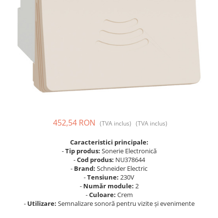
Prize și fișe industriale
Rame
Sonerii
Suporturi de fixare
Termostate
Variator de tensiune
Întrerupătoare
452,54 RON
(TVA inclus)
(TVA inclus)
Caracteristici principale:
-
Tip produs:
Sonerie Electronică
-
Cod produs:
NU378644
-
Brand:
Schneider Electric
-
Tensiune:
230V
-
Număr module:
2
-
Culoare:
Crem
-
Utilizare:
Semnalizare sonoră pentru vizite și evenimente