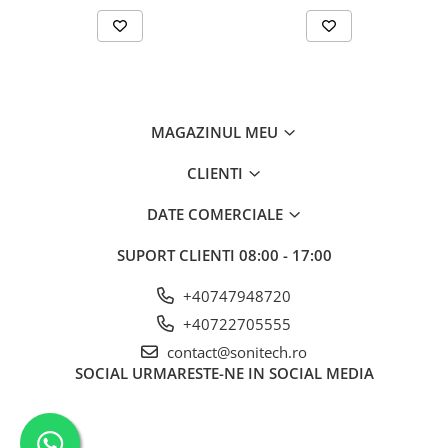
Suporturi de fixare
Termostate
Variator de tensiune
Întrerupătoare
MAGAZINUL MEU
Protecția circuitelor, protecții
diferențiale și descărcătoare
CLIENTI
Contactoare
Contactoare modulare
DATE COMERCIALE
Descărcătoare
SUPORT CLIENTI
08:00 - 17:00
Protecții diferențiale
+40747948720
Separatoare
+40722705555
Siguranțe fuzibile
contact@sonitech.ro
Întrerupătoare automate și
SOCIAL
URMARESTE-NE IN SOCIAL MEDIA
accesorii
Protecția și comanda motoarelor
Contactoare