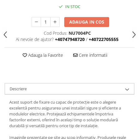
Iluminat
IN STOC
Altele
Iluminat de Siguranță
ADAUGA IN COS
Lumini exterioare
Cod Produs:
NU7004PC
Ai nevoie de ajutor?
+40747948720
/
+40722705555
Lămpi și componente
Senzori
Adauga la Favorite
Cere informatii
Paratrasnet și Protecție la Trăsnet
Catarge
Montaj Lateral Catarg
Montaj pe acoperis
Descriere
Paratrăsnete ESE — PDA Integrat
Acest suport de fixare cu capac de protecție este o alegere
Electric
excelentă pentru asigurarea unei instalări sigure și eficiente a
Piese de adaptare
modulelor electrice. Protejează echipamentele împotriva
factorilor externi, oferind în același timp o soluție modulară
Prize, întrerupătoare, detectoare
durabilă și versatilă pentru orice tip de instalație.
de mișcare și accesorii
Altele
Imaginile prezentate pe site au scop informativ. Produsele reale