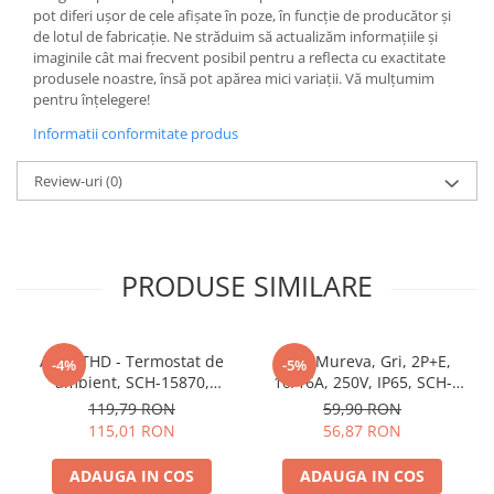
pot diferi ușor de cele afișate în poze, în funcție de producător și
Butoane
de lotul de fabricație. Ne străduim să actualizăm informațiile și
imaginile cât mai frecvent posibil pentru a reflecta cu exactitate
Cadre de montaj aparent
produsele noastre, însă pot apărea mici variații. Vă mulțumim
Detectoare de mișcare
pentru înțelegere!
Doze
Informatii conformitate produs
Obturatoare
Review-uri
(0)
Prelungitoare, Stechere, Accesorii
Prize
Prize de difuzor
PRODUSE SIMILARE
Prize internet
Prize multimedia
Acti9 THD - Termostat de
Priza Mureva, Gri, 2P+E,
-4%
-5%
Prize TV
ambient, SCH-15870,
10/16A, 250V, IP65, SCH-
Prize și fișe industriale
Schneider Electric -
81141, Schneider Electric -
119,79 RON
59,90 RON
Schneider
Schneider
115,01 RON
56,87 RON
Rame
Sonerii
ADAUGA IN COS
ADAUGA IN COS