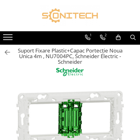
Toate Produsele
FOTOVOLTAICE
1
2
Acumulatori
Suport Fixare Plastic+Capac Portecție Noua
ATS / Comutatoare Transfer
Unica 4m , NU7004PC, Schneider Electric -
Cabluri
Schneider
Componente electrice
Invertoare
Panouri Fotovoltaice
Rack-uri
Sisteme de montaj
Sisteme de prindere
Sisteme Fotovoltaice Complete cu
Montaj