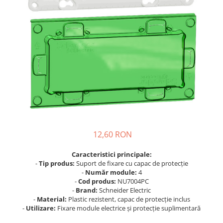
Busbar Șine Conexiuni
Cabluri și accesorii
Accesorii
Cabluri
Jgheab metalic
Papuci CU și AL
Pat de cablu PVC
Pini, riglete, cleme
Presetupe
12,60 RON
Țeavă PVC și copex
Caracteristici principale:
Cofrete, dulapuri și doze
-
Tip produs:
Suport de fixare cu capac de protecție
Cofrete de plastic și accesorii
-
Număr module:
4
-
Cod produs:
NU7004PC
Coftere metalice și accesorii
-
Brand:
Schneider Electric
-
Material:
Plastic rezistent, capac de protecție inclus
Doze
-
Utilizare:
Fixare module electrice și protecție suplimentară
Coliere de plastic