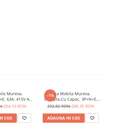
ila Mureva,
Fisa Mobila Mureva,
Fisa In
-1%
-3%
E, 63A. 415V AC,
Dreapta,Cu Capac, 3P+N+E,
3P+N+E, 3
1383, Schneider
63A. 415V AC, IP67, SCH-81383,
SCH-83521, 
ON
254,10 RON
292,82 RON
289,35 RON
96,80
 - Schneider
Schneider Electric - Schneider
N COS
ADAUGA IN COS
ADAUG