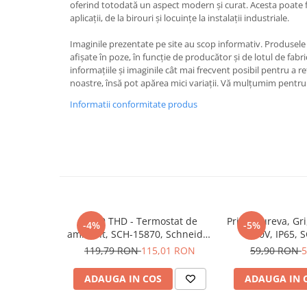
oferind totodată un aspect modern și curat. Acesta poate fi
Iluminat
aplicații, de la birouri și locuințe la instalații industriale.
Altele
Imaginile prezentate pe site au scop informativ. Produsele r
Iluminat de Siguranță
afișate în poze, în funcție de producător și de lotul de fab
Lumini exterioare
informațiile și imaginile cât mai frecvent posibil pentru a r
noastre, însă pot apărea mici variații. Vă mulțumim pentru 
Lămpi și componente
Informatii conformitate produs
Senzori
Paratrasnet și Protecție la Trăsnet
Catarge
Montaj Lateral Catarg
Montaj pe acoperis
Paratrăsnete ESE — PDA Integrat
Acti9 THD - Termostat de
Priza Mureva, Gri
-4%
-5%
Electric
ambient, SCH-15870, Schneider
250V, IP65, 
Electric - Schneider
Schneider Electr
Piese de adaptare
119,79 RON
115,01 RON
59,90 RON
5
Prize, întrerupătoare, detectoare
ADAUGA IN COS
ADAUGA IN 
de mișcare și accesorii
Altele