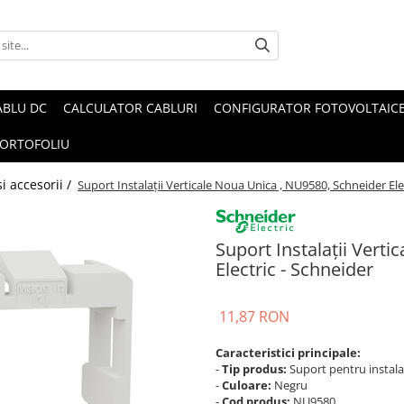
ABLU DC
CALCULATOR CABLURI
CONFIGURATOR FOTOVOLTAIC
ORTOFOLIU
i accesorii /
Suport Instalații Verticale Noua Unica , NU9580, Schneider Ele
Suport Instalații Vert
Electric - Schneider
11,87 RON
Caracteristici principale:
-
Tip produs:
Suport pentru instalaț
-
Culoare:
Negru
-
Cod produs:
NU9580