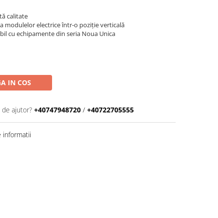
tă calitate
 modulelor electrice într-o poziție verticală
ibil cu echipamente din seria Noua Unica
A IN COS
 de ajutor?
+40747948720
/
+40722705555
informatii