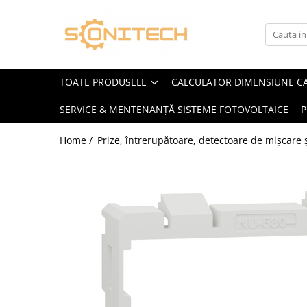
Toate Produsele
FOTOVOLTAICE
TOATE PRODUSELE
CALCULATOR DIMENSIUNE C
Acumulatori
SERVICE & MENTENANȚĂ SISTEME FOTOVOLTAICE
P
ATS / Comutatoare Transfer
Cabluri
Home /
Prize, întrerupătoare, detectoare de mișcare ș
Componente electrice
Invertoare
Panouri Fotovoltaice
Rack-uri
Sisteme de montaj
Sisteme de prindere
Sisteme Fotovoltaice Complete cu
Montaj