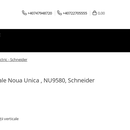
+40747948720
+40722705555
0,00
E
ctric - Schneider
icale Noua Unica , NU9580, Schneider
ii verticale