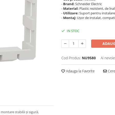
-
Brand:
Schneider Electric
-
Material:
Plastic rezistent, de înal
-
Utilizare:
Suport pentru instalarea
-
Montaj:
Ușor de instalat, compat
IN STOC
ADAUG
Cod Produs:
NU9580
Ai nevoie
Adauga la Favorite
Cere 
 montare stabilă și sigură,