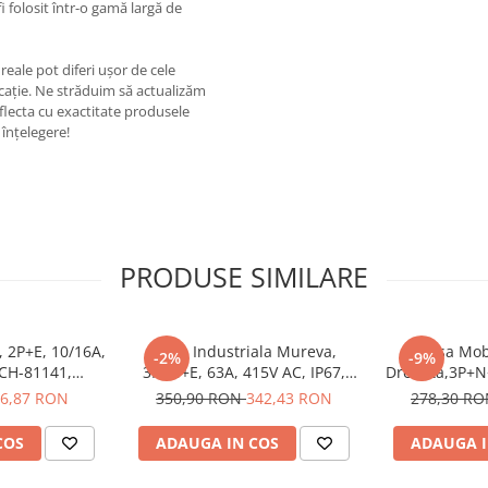
 folosit într-o gamă largă de
eale pot diferi ușor de cele
ricație. Ne străduim să actualizăm
eflecta cu exactitate produsele
înțelegere!
PRODUSE SIMILARE
, 2P+E, 10/16A,
Priza Industriala Mureva,
Fisa Mob
-2%
-9%
SCH-81141,
3P+N+E, 63A, 415V AC, IP67,
Dreapta,3P+N+
ic - Schneider
SCH-81183, Schneider Electric -
IP67, SCH-8
6,87 RON
350,90 RON
342,43 RON
278,30 R
Schneider
Electric
COS
ADAUGA IN COS
ADAUGA I