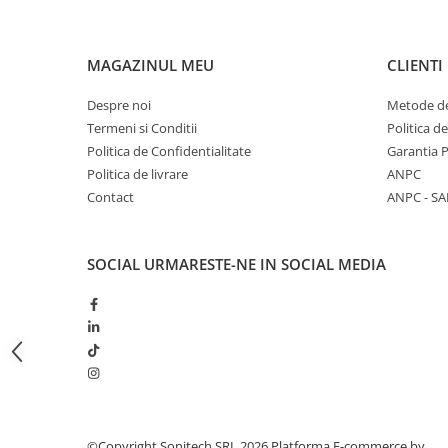
Butoane
Cadre de montaj aparent
MAGAZINUL MEU
CLIENTI
Detectoare de mișcare
Despre noi
Metode de
Doze
Termeni si Conditii
Politica d
Obturatoare
Politica de Confidentialitate
Garantia 
Politica de livrare
ANPC
Prelungitoare, Stechere, Accesorii
Contact
ANPC - SA
Prize
Prize de difuzor
SOCIAL
URMARESTE-NE IN SOCIAL MEDIA
Prize internet
Prize multimedia
Prize TV
Prize și fișe industriale
Rame
Sonerii
©Copyright Sonitech SRL 2026
Platforma E-commerce by