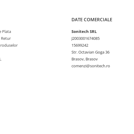
DATE COMERCIALE
 Plata
Sonitech SRL
e Retur
J2003001674085
Produselor
15699242
Str. Octavian Goga 36
L
Brasov, Brasov
comenzi@sonitech.ro