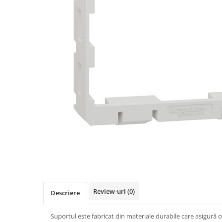
Busbar Șine Conexiuni
Cabluri și accesorii
Accesorii
Cabluri
Jgheab metalic
Papuci CU și AL
Pat de cablu PVC
Pini, riglete, cleme
Presetupe
Țeavă PVC și copex
Cofrete, dulapuri și doze
Cofrete de plastic și accesorii
Coftere metalice și accesorii
Review-uri
(0)
Descriere
Doze
Coliere de plastic
Suportul este fabricat din materiale durabile care asigură o