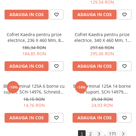
13178, Schneider Electric -
129,54 RON
Suporturi de fixare
Schneider
Termostate
ADAUGA IN COS
ADAUGA IN COS
Variator de tensiune
Întrerupătoare
Cofret Kaedra pentru prize
Cofret Kaedra pentru prize
electrice, 236 X 460 Mm, 8
electrice, 340 X 460 Mm, 13
Protecția circuitelor, protecții
Module, 4 deschideri, SCH-
Module, 6 deschideri, SCH-
diferențiale și descărcătoare
186,34 RON
297,66 RON
13179, Schneider Electric -
13181, Schneider Electric -
184,85 RON
295,06 RON
Contactoare
Schneider
Schneider
Contactoare modulare
ADAUGA IN COS
ADAUGA IN COS
Descărcătoare
Protecții diferențiale
Bloc terminal 125A 6 borne cu
Bloc terminal 125A 14 borne
-19%
-14%
suport, SCH-14976, Schneider
cu suport, SCH-14979,
Separatoare
Electric - Schneider
Schneider Electric - Schneider
18,15 RON
29,04 RON
Siguranțe fuzibile
14,76 RON
24,93 RON
Întrerupătoare automate și
accesorii
ADAUGA IN COS
ADAUGA IN COS
Protecția și comanda motoarelor
1
2
3
171
...
Contactoare