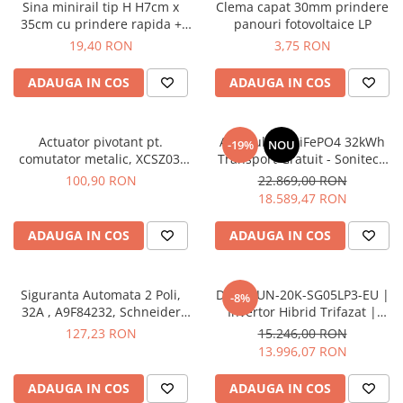
Sina minirail tip H H7cm x
Clema capat 30mm prindere
Busbar Șine Conexiuni
35cm cu prindere rapida +
panouri fotovoltaice LP
Cabluri și accesorii
cauciuc +4 suruburi LP
19,40 RON
3,75 RON
Accesorii
ADAUGA IN COS
ADAUGA IN COS
Cabluri
Jgheab metalic
Actuator pivotant pt.
Acumulator LiFePO4 32kWh
Papuci CU și AL
-19%
NOU
comutator metalic, XCSZ03,
Transport Gratuit - Sonitech
Pat de cablu PVC
Schneider Electric
BR-PC-LV 51.2V, 10000 Cicluri,
100,90 RON
22.869,00 RON
Garanție 10 Ani
18.589,47 RON
Pini, riglete, cleme
Presetupe
ADAUGA IN COS
ADAUGA IN COS
Țeavă PVC și copex
Cofrete, dulapuri și doze
Siguranta Automata 2 Poli,
Deye SUN-20K-SG05LP3-EU |
-8%
Cofrete de plastic și accesorii
32A , A9F84232, Schneider
Invertor Hibrid Trifazat |
Electric
20kW | 48V LV | 350A | IP65
127,23 RON
15.246,00 RON
Coftere metalice și accesorii
13.996,07 RON
Doze
ADAUGA IN COS
ADAUGA IN COS
Coliere de plastic