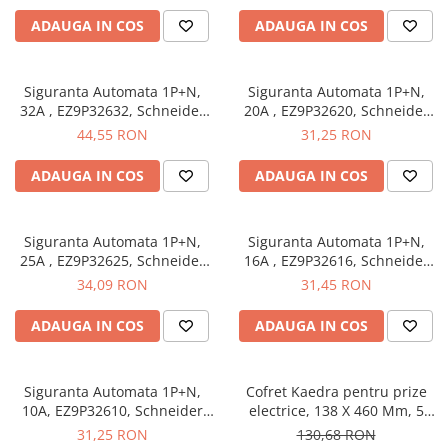
Butoane
ADAUGA IN COS
ADAUGA IN COS
Cadre de montaj aparent
Detectoare de mișcare
Siguranta Automata 1P+N,
Siguranta Automata 1P+N,
32A , EZ9P32632, Schneider
20A , EZ9P32620, Schneider
Doze
Electric
Electric
44,55 RON
31,25 RON
Obturatoare
ADAUGA IN COS
ADAUGA IN COS
Prelungitoare, Stechere, Accesorii
Prize
Prize de difuzor
Siguranta Automata 1P+N,
Siguranta Automata 1P+N,
25A , EZ9P32625, Schneider
16A , EZ9P32616, Schneider
Prize internet
Electric
Electric
34,09 RON
31,45 RON
Prize multimedia
ADAUGA IN COS
ADAUGA IN COS
Prize TV
Prize și fișe industriale
Siguranta Automata 1P+N,
Cofret Kaedra pentru prize
Rame
10A, EZ9P32610, Schneider
electrice, 138 X 460 Mm, 5
Sonerii
Electric
Module, 2 deschideri, SCH-
31,25 RON
130,68 RON