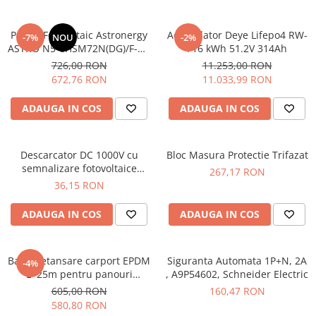
Iluminat
Altele
Panou Fotovoltaic Astronergy
Acumulator Deye Lifepo4 RW-
-7%
NOU
-2%
ASTRO N5 CHSM72N(DG)/F-BH
F16 kWh 51.2V 314Ah
Iluminat de Siguranță
| 590W | TOPCon 4.0 |
726,00 RON
11.253,00 RON
Lumini exterioare
Bifacial | Tier 1
672,76 RON
11.033,99 RON
Lămpi și componente
ADAUGA IN COS
ADAUGA IN COS
Senzori
Paratrasnet și Protecție la Trăsnet
Catarge
Descarcator DC 1000V cu
Bloc Masura Protectie Trifazat
semnalizare fotovoltaice
267,17 RON
Montaj Lateral Catarg
SPD2P-40KA-1000V
36,15 RON
Montaj pe acoperis
ADAUGA IN COS
ADAUGA IN COS
Paratrăsnete ESE — PDA Integrat
Electric
Piese de adaptare
Banda etansare carport EPDM
Siguranta Automata 1P+N, 2A
-4%
L=25m pentru panouri
, A9P54602, Schneider Electric
Prize, întrerupătoare, detectoare
fotovoltaice
605,00 RON
160,47 RON
de mișcare și accesorii
580,80 RON
Altele