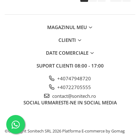
Contactoare de Comanda
Contactoare Modulare cu comanda
manuala - Teleruptoare
MAGAZINUL MEU
Întrerupătoare Automate
Magneto-Termice
CLIENTI
Blocuri Auxiliare si accesorii pt GV2
DATE COMERCIALE
Relee, butoane, lămpi, teleruptoare
Butoane și indicatori luminoși
SUPORT CLIENTI
08:00 - 17:00
Buzzere
+40747948720
Comutatoare cu came
+40722705555
Contacte
contact@sonitech.ro
Relee
SOCIAL
URMARESTE-NE IN SOCIAL MEDIA
Relee de Masura si Control
Relee de Temporizare
Relee Inteligente
©Copyright Sonitech SRL 2026
Platforma E-commerce by Gomag
Senzori, limitatori, comutatori cu fir