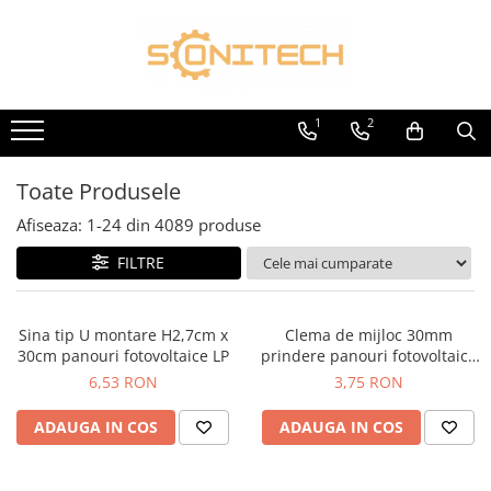
Toate Produsele
FOTOVOLTAICE
1
2
Acumulatori
ATS / Comutatoare Transfer
Toate Produsele
Cabluri
Afiseaza:
1-
24
din
4089
produse
Componente electrice
FILTRE
Invertoare
Panouri Fotovoltaice
Sina tip U montare H2,7cm x
Clema de mijloc 30mm
Rack-uri
30cm panouri fotovoltaice LP
prindere panouri fotovoltaice
LP
6,53 RON
3,75 RON
Sisteme de montaj
Sisteme de prindere
ADAUGA IN COS
ADAUGA IN COS
Sisteme Fotovoltaice Complete cu
Montaj