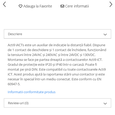
Iluminat
Adauga la Favorite
Cere informatii
Altele
Iluminat de Siguranță
Lumini exterioare
Lămpi și componente
Descriere
Senzori
Acti9 iACTs este un auxiliar de indicație la distanță fiabil. Dispune
Paratrasnet și Protecție la Trăsnet
de 1 contact de deschidere și 1 contact de închidere, funcționând
la tensiuni între 24VAC și 240VAC și între 24VDC și 130VDC.
Catarge
Montarea se face pe partea dreaptă a contactoarelor Acti9 iCT.
Montaj Lateral Catarg
Gradul de protecție este IP20 și IP40 într-o carcasă. Poate fi
montat pe șină DIN. Este compatibil cu toate contactoarele Acti9
Montaj pe acoperis
iCT. Acest produs ajută la raportarea stării unui contactor și este
necesar în special într-un mediu conectat. Este conform cu EN
Paratrăsnete ESE — PDA Integrat
60947-5.
Electric
Informatii conformitate produs
Piese de adaptare
Prize, întrerupătoare, detectoare
Review-uri
(0)
de mișcare și accesorii
Altele