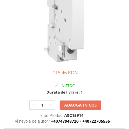
Busbar Șine Conexiuni
Cabluri și accesorii
Accesorii
Cabluri
Jgheab metalic
Papuci CU și AL
Pat de cablu PVC
Pini, riglete, cleme
115,46 RON
Presetupe
Țeavă PVC și copex
IN STOC
Cofrete, dulapuri și doze
Durata de livrare:
1
Cofrete de plastic și accesorii
ADAUGA IN COS
Coftere metalice și accesorii
Cod Produs:
A9C15914
Doze
Ai nevoie de ajutor?
+40747948720
/
+40722705555
Coliere de plastic