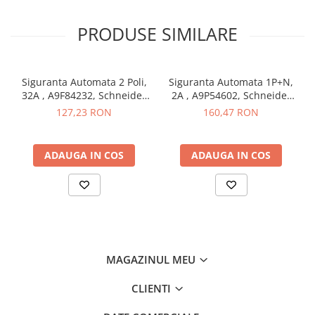
Butoane
PRODUSE SIMILARE
Cadre de montaj aparent
Detectoare de mișcare
Doze
Siguranta Automata 2 Poli,
Siguranta Automata 1P+N,
32A , A9F84232, Schneider
2A , A9P54602, Schneider
Obturatoare
Electric
Electric
127,23 RON
160,47 RON
Prelungitoare, Stechere, Accesorii
Prize
ADAUGA IN COS
ADAUGA IN COS
Prize de difuzor
Prize internet
Prize multimedia
Prize TV
Prize și fișe industriale
MAGAZINUL MEU
Rame
CLIENTI
Sonerii