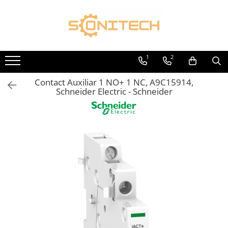
Toate Produsele
FOTOVOLTAICE
1
2
Acumulatori
Contact Auxiliar 1 NO+ 1 NC, A9C15914,
ATS / Comutatoare Transfer
Schneider Electric - Schneider
Cabluri
Componente electrice
Invertoare
Panouri Fotovoltaice
Rack-uri
Sisteme de montaj
Sisteme de prindere
Sisteme Fotovoltaice Complete cu
Montaj