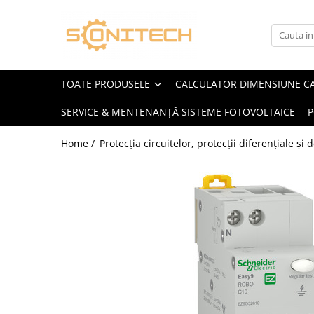
Toate Produsele
FOTOVOLTAICE
TOATE PRODUSELE
CALCULATOR DIMENSIUNE C
Acumulatori
SERVICE & MENTENANȚĂ SISTEME FOTOVOLTAICE
P
ATS / Comutatoare Transfer
Cabluri
Home /
Protecția circuitelor, protecții diferențiale și
Componente electrice
Invertoare
Panouri Fotovoltaice
Rack-uri
Sisteme de montaj
Sisteme de prindere
Sisteme Fotovoltaice Complete cu
Montaj