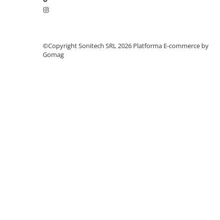
Suporturi de fixare
Termostate
Variator de tensiune
©Copyright Sonitech SRL 2026
Platforma E-commerce by
Întrerupătoare
Gomag
Protecția circuitelor, protecții
diferențiale și descărcătoare
Contactoare
Contactoare modulare
Descărcătoare
Protecții diferențiale
Separatoare
Siguranțe fuzibile
Întrerupătoare automate și
accesorii
Protecția și comanda motoarelor
Contactoare