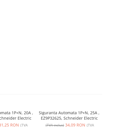
omata 1P+N, 20A ,
Siguranta Automata 1P+N, 25A ,
Siguranta 
hneider Electric
EZ9P32625, Schneider Electric
EZ9P32616,
31,25 RON
34,09 RON
(TVA
(TVA inclus)
(TVA
(TVA incl