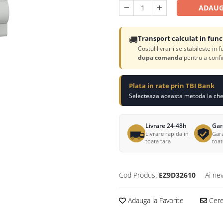
ADAUG
🚚
Transport calculat in func
Costul livrarii se stabileste in 
dupa comanda
pentru a confi
Plata in rate prin TBI Bank
Selecteaza aceasta metoda la chec
Livrare 24-48h
Gar
Livrare rapida in
Gara
toata tara
toa
Cod Produs:
EZ9D32610
Ai ne
Adauga la Favorite
Cere 