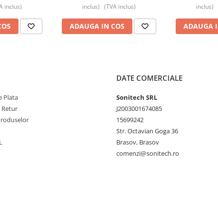
A inclus)
inclus)
(TVA inclus)
inclus)
COS
ADAUGA IN COS
ADAUGA I
DATE COMERCIALE
 Plata
Sonitech SRL
e Retur
J2003001674085
Produselor
15699242
Str. Octavian Goga 36
L
Brasov, Brasov
comenzi@sonitech.ro