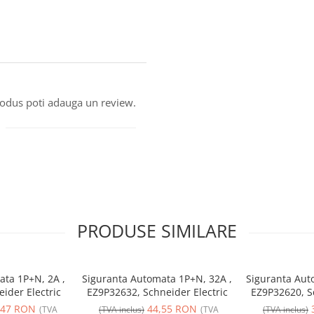
produs poti adauga un review.
PRODUSE SIMILARE
ata 1P+N, 2A ,
Siguranta Automata 1P+N, 32A ,
Siguranta Aut
ider Electric
EZ9P32632, Schneider Electric
EZ9P32620, Sc
,47 RON
44,55 RON
(TVA
(TVA inclus)
(TVA
(TVA inclus)