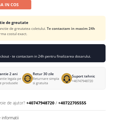
A IN COS
tie de greutate
functie de greutatea coletului.
Te contactam in maxim 24h
rma costul exact.
kout - te contactam in 24h pentru finalizarea dosarului.
antie 2 ani
Retur 30 zile
Suport tehnic
ntie legala pe
Returnare simpla
+40747948720
te produsele
si gratuita
voie de ajutor?
+40747948720
/
+40722705555
informatii