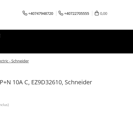
+40747948720
+40722705555
0,00
E
ctric - Schneider
1P+N 10A C, EZ9D32610, Schneider
nclus)