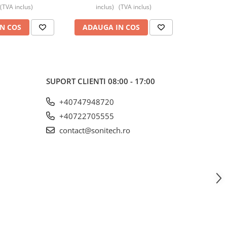
(TVA inclus)
inclus)
(TVA inclus)
incl
N COS
ADAUGA IN COS
ADAUG
SUPORT CLIENTI
08:00 - 17:00
+40747948720
+40722705555
contact@sonitech.ro