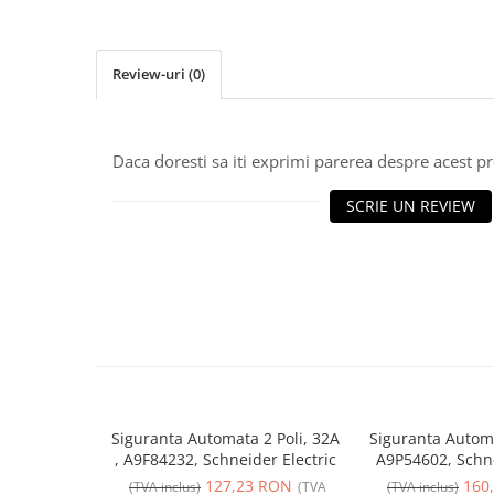
Iluminat
Altele
Review-uri
(0)
Iluminat de Siguranță
Lumini exterioare
Lămpi și componente
Daca doresti sa iti exprimi parerea despre acest 
Senzori
SCRIE UN REVIEW
Paratrasnet și Protecție la Trăsnet
Catarge
Montaj Lateral Catarg
Montaj pe acoperis
Paratrăsnete ESE — PDA Integrat
Electric
Piese de adaptare
Prize, întrerupătoare, detectoare
Siguranta Automata 2 Poli, 32A
Siguranta Autom
de mișcare și accesorii
, A9F84232, Schneider Electric
A9P54602, Schne
Altele
127,23 RON
160
(TVA inclus)
(TVA
(TVA inclus)