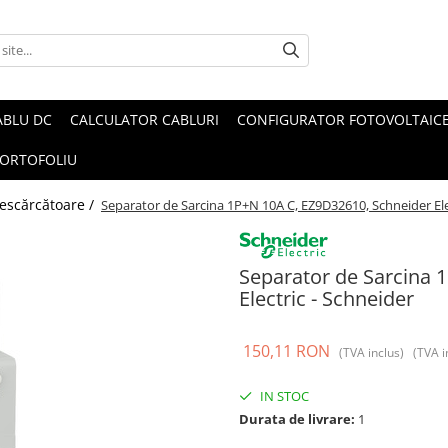
ABLU DC
CALCULATOR CABLURI
CONFIGURATOR FOTOVOLTAIC
ORTOFOLIU
 descărcătoare /
Separator de Sarcina 1P+N 10A C, EZ9D32610, Schneider Ele
Separator de Sarcina 
Electric - Schneider
150,11 RON
(TVA inclus)
(TVA i
IN STOC
Durata de livrare:
1