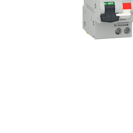
Busbar Șine Conexiuni
Cabluri și accesorii
Accesorii
Cabluri
Jgheab metalic
Papuci CU și AL
Pat de cablu PVC
Pini, riglete, cleme
Presetupe
Țeavă PVC și copex
Cofrete, dulapuri și doze
Cofrete de plastic și accesorii
Coftere metalice și accesorii
Doze
Coliere de plastic