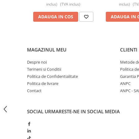
inclus)
(TVA inclus)
inclus)
(TV
Butoane
ADAUGA IN COS
ADAUGA IN 
Cadre de montaj aparent
Detectoare de mișcare
Doze
Obturatoare
MAGAZINUL MEU
CLIENTI
Prelungitoare, Stechere, Accesorii
Despre noi
Metode de
Prize
Termeni si Conditii
Politica d
Prize de difuzor
Politica de Confidentialitate
Garantia 
Politica de livrare
ANPC
Prize internet
Contact
ANPC - SA
Prize multimedia
Prize TV
SOCIAL
URMARESTE-NE IN SOCIAL MEDIA
Prize și fișe industriale
Rame
Sonerii