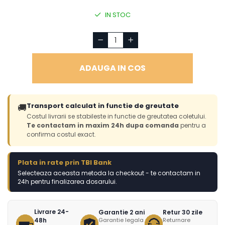
IN STOC
ADAUGA IN COS
Transport calculat in functie de greutate
🚚
Costul livrarii se stabileste in functie de greutatea coletului.
Te contactam in maxim 24h dupa comanda
pentru a
confirma costul exact.
Plata in rate prin TBI Bank
Selecteaza aceasta metoda la checkout - te contactam in
24h pentru finalizarea dosarului.
Livrare 24-
Garantie 2 ani
Retur 30 zile
48h
Garantie legala
Returnare