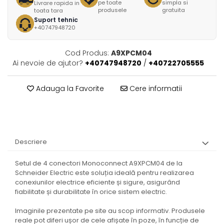
pe toate
simpla si
Livrare rapida in
produsele
gratuita
toata tara
Suport tehnic
+40747948720
Cod Produs:
A9XPCM04
Ai nevoie de ajutor?
+40747948720
/
+40722705555
Adauga la Favorite
Cere informatii
Descriere
Setul de 4 conectori Monoconnect A9XPCM04 de la
Schneider Electric este soluția ideală pentru realizarea
conexiunilor electrice eficiente și sigure, asigurând
fiabilitate și durabilitate în orice sistem electric.
Imaginile prezentate pe site au scop informativ. Produsele
reale pot diferi ușor de cele afișate în poze, în funcție de