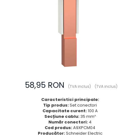
Prize multimedia
Prize TV
Prize și fișe industriale
Rame
Sonerii
Suporturi de fixare
Termostate
Variator de tensiune
Întrerupătoare
58,95 RON
(TVA inclus)
(TVA inclus)
Caracteristici principale:
Tip produs:
Set conectori
Capacitate curent:
100 A
Secțiune cablu:
35 mm²
Număr conectori:
4
Cod produs:
A9XPCM04
Producător:
Schneider Electric