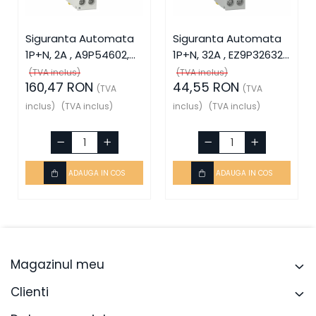
Siguranta Automata
Siguranta Automata
1P+N, 2A , A9P54602,
1P+N, 32A , EZ9P32632,
Schneider Electric
Schneider Electric
(TVA inclus)
(TVA inclus)
160,47 RON
44,55 RON
(TVA
(TVA
inclus)
(TVA inclus)
inclus)
(TVA inclus)
ADAUGA IN COS
ADAUGA IN COS
Magazinul meu
Clienti