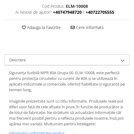
Cod Produs:
ELM-10008
Ai nevoie de ajutor?
+40747948720
/
+40722705555
Adauga la Favorite
Cere informatii
Descriere
Siguranța fuzibilă MPR 80A Grupa 00, ELM-10008, este perfectă
pentru protecția circuitelor cu curent de 80A și se utilizează în
aplicații industriale și comerciale, oferind fiabilitate și siguranță pe
termen lung.
Imaginile prezentate sunt cu titlu informativ. Produsele reale pot
diferi ușor față de cele afișate în poze, în funcție de producător și
de lotul de fabricație. Ne străduim să actualizăm informațiile cât
mai frecvent posibil pentru a reflecta produsele noastre, însă pot
apărea mici variații. Mulțumim pentru înțelegere!
Informatii conformitate produs