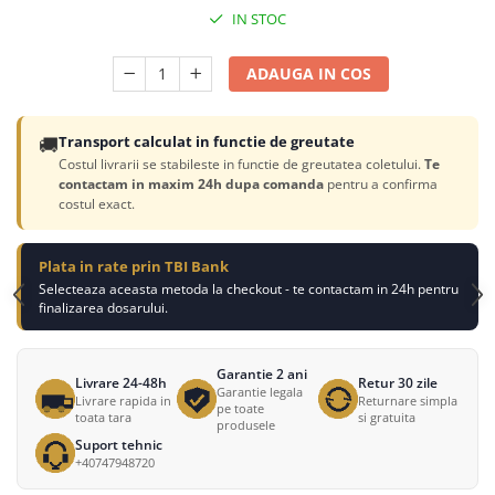
IN STOC
ADAUGA IN COS
🚚
Transport calculat in functie de greutate
Costul livrarii se stabileste in functie de greutatea coletului.
Te
contactam in maxim 24h dupa comanda
pentru a confirma
costul exact.
Plata in rate prin TBI Bank
Selecteaza aceasta metoda la checkout - te contactam in 24h pentru
finalizarea dosarului.
Garantie 2 ani
Livrare 24-48h
Retur 30 zile
Garantie legala
Livrare rapida in
Returnare simpla
pe toate
toata tara
si gratuita
produsele
Suport tehnic
+40747948720