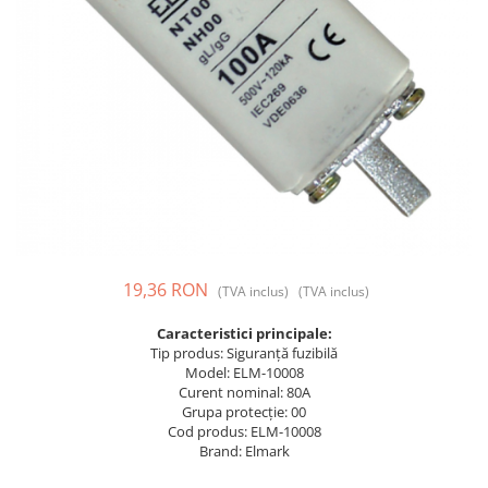
Prize și fișe industriale
Rame
Sonerii
Suporturi de fixare
Termostate
Variator de tensiune
Întrerupătoare
19,36 RON
(TVA inclus)
(TVA inclus)
Caracteristici principale:
Tip produs: Siguranță fuzibilă
Model: ELM-10008
Curent nominal: 80A
Grupa protecție: 00
Cod produs: ELM-10008
Brand: Elmark