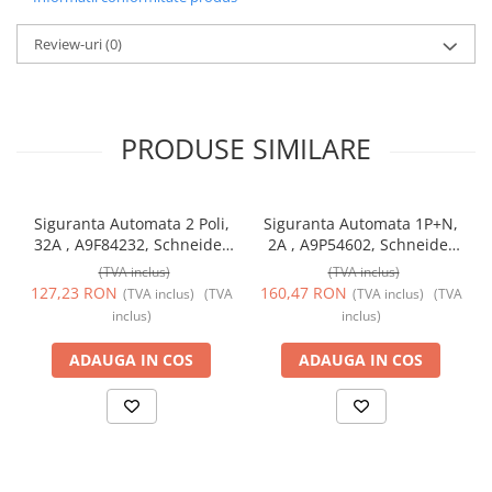
Review-uri
(0)
PRODUSE SIMILARE
Siguranta Automata 2 Poli,
Siguranta Automata 1P+N,
32A , A9F84232, Schneider
2A , A9P54602, Schneider
Electric
Electric
(TVA inclus)
(TVA inclus)
127,23 RON
160,47 RON
(TVA inclus)
(TVA
(TVA inclus)
(TVA
inclus)
inclus)
ADAUGA IN COS
ADAUGA IN COS