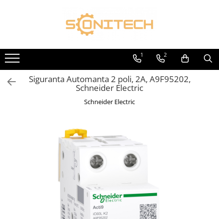
Toate Produsele
FOTOVOLTAICE
1
2
Acumulatori
Siguranta Automanta 2 poli, 2A, A9F95202,
ATS / Comutatoare Transfer
Schneider Electric
Cabluri
Schneider Electric
Componente electrice
Invertoare
Panouri Fotovoltaice
Rack-uri
Sisteme de montaj
Sisteme de prindere
Sisteme Fotovoltaice Complete cu
Montaj