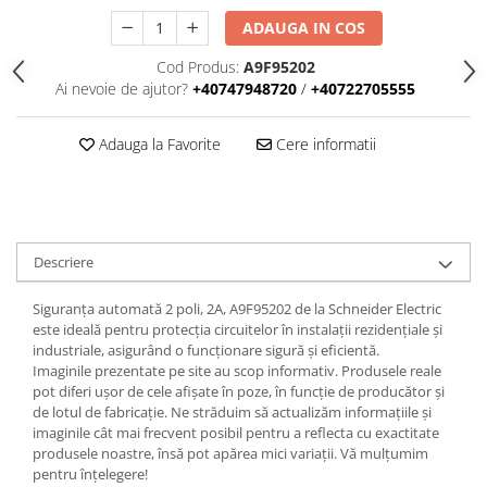
Iluminat
ADAUGA IN COS
Altele
Cod Produs:
A9F95202
Iluminat de Siguranță
Ai nevoie de ajutor?
+40747948720
/
+40722705555
Lumini exterioare
Lămpi și componente
Adauga la Favorite
Cere informatii
Senzori
Paratrasnet și Protecție la Trăsnet
Catarge
Descriere
Montaj Lateral Catarg
Montaj pe acoperis
Siguranța automată 2 poli, 2A, A9F95202 de la Schneider Electric
este ideală pentru protecția circuitelor în instalații rezidențiale și
Paratrăsnete ESE — PDA Integrat
industriale, asigurând o funcționare sigură și eficientă.
Electric
Imaginile prezentate pe site au scop informativ. Produsele reale
pot diferi ușor de cele afișate în poze, în funcție de producător și
Piese de adaptare
de lotul de fabricație. Ne străduim să actualizăm informațiile și
Prize, întrerupătoare, detectoare
imaginile cât mai frecvent posibil pentru a reflecta cu exactitate
de mișcare și accesorii
produsele noastre, însă pot apărea mici variații. Vă mulțumim
pentru înțelegere!
Altele