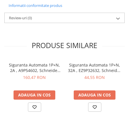
Informatii conformitate produs
Butoane
Cadre de montaj aparent
Review-uri
(0)
Detectoare de mișcare
Doze
Obturatoare
PRODUSE SIMILARE
Prelungitoare, Stechere, Accesorii
Prize
Siguranta Automata 1P+N,
Siguranta Automata 1P+N,
Prize de difuzor
2A , A9P54602, Schneider
32A , EZ9P32632, Schneider
Electric
Electric
160,47 RON
44,55 RON
Prize internet
Prize multimedia
ADAUGA IN COS
ADAUGA IN COS
Prize TV
Prize și fișe industriale
Rame
Sonerii