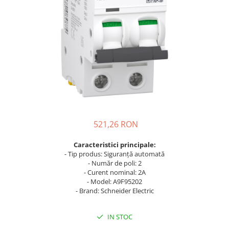
Busbar Șine Conexiuni
Cabluri și accesorii
Accesorii
Cabluri
Jgheab metalic
Papuci CU și AL
Pat de cablu PVC
Pini, riglete, cleme
521,26 RON
Presetupe
Caracteristici principale:
Țeavă PVC și copex
- Tip produs: Siguranță automată
Cofrete, dulapuri și doze
- Număr de poli: 2
- Curent nominal: 2A
Cofrete de plastic și accesorii
- Model: A9F95202
Coftere metalice și accesorii
- Brand: Schneider Electric
Doze
IN STOC
Coliere de plastic